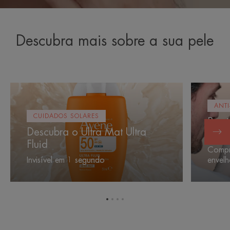
Descubra mais sobre a sua pele
Descubra
Previna
o
o
ANTI
Ultra
envelheci
CUIDADOS SOLARES
Prev
Mat
cutâneo
Descubra o Ultra Mat Ultra
cutâ
Ultra
Fluid
Fluid
Compr
Invisível em 1 segundo
envelh
Ir
Ir
Ir
Ir
para
para
para
para
o
o
o
o