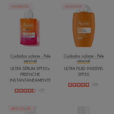
ULTRA
ULTRA
INOVAÇÃO
NOVIDADE
SÉRUM
FLUID
SPF50+
INVISÍVEL
PREENCHE
SPF50
INSTANTANEAMENTE
Cuidados solares - Pele
Cuidados solares - Pele
sensível
sensível
ULTRA SÉRUM SPF50+
ULTRA FLUID INVISÍVEL
PREENCHE
SPF50
INSTANTANEAMENTE
4.9
/
5
159
-
4.4
/
5
177
-
Creme
HYALURON
BEST SELLER
Reparador
ACTIV