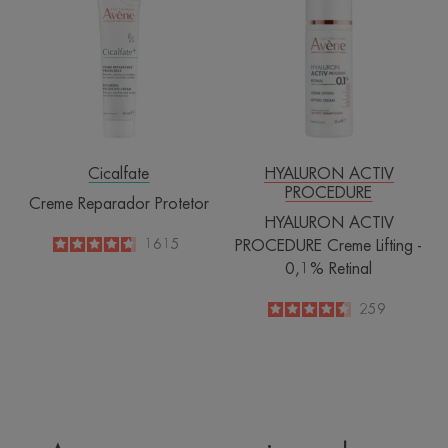
Protetor
PROCEDURE
Creme
Lifting
-
0,1%
Retinal
Cicalfate
HYALURON ACTIV
PROCEDURE
Creme Reparador Protetor
HYALURON ACTIV
4.6
/
5
1615
PROCEDURE Creme Lifting -
-
0,1% Retinal
4.5
/
5
259
-