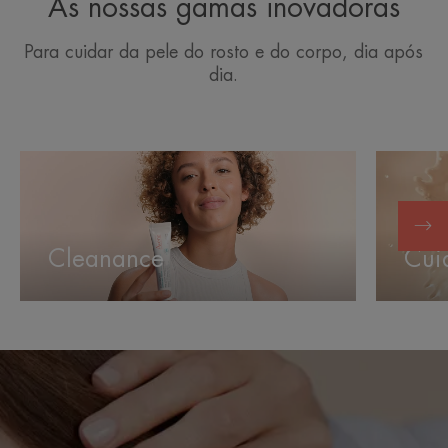
As nossas gamas inovadoras
Para cuidar da pele do rosto e do corpo, dia após
dia.
Cleanance
Cuidado
Solares
Cleanance
Cui
Começar
o
diagnóstico