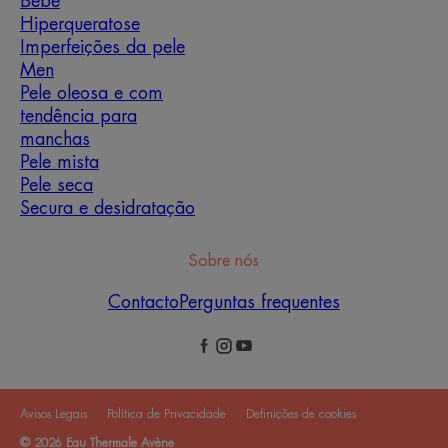
Bebé
Hiperqueratose
Imperfeições da pele
Men
Pele oleosa e com
tendência para
manchas
Pele mista
Pele seca
Secura e desidratação
Sobre nós
Contacto
Perguntas frequentes
Avisos Legais
Política de Privacidade
Definições de cookies
© 2026 Eau Thermale Avène