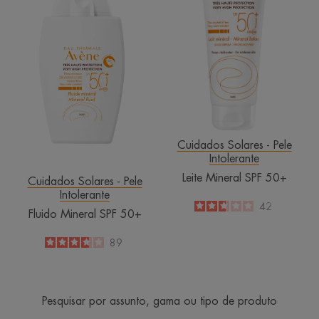
SPF 50+
SPF
50+
Cuidados Solares - Pele
Intolerante
Leite Mineral SPF 50+
Cuidados Solares - Pele
Intolerante
2.6
/
5
42
Fluido Mineral SPF 50+
-
3.7
/
5
89
-
Pesquisar por assunto, gama ou tipo de produto