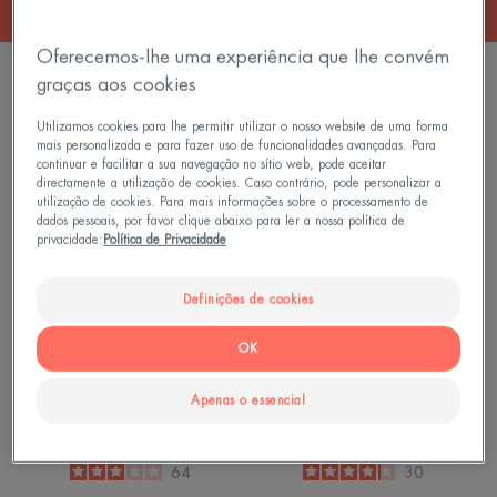
Oferecemos-lhe uma experiência que lhe convém
6 resultados "PROTEÇÃO MINERAL"
graças aos cookies
Creme
Compacto
Utilizamos cookies para lhe permitir utilizar o nosso website de uma forma
mais personalizada e para fazer uso de funcionalidades avançadas. Para
Mineral
Com
continuar e facilitar a sua navegação no sítio web, pode aceitar
SPF
Cor
directamente a utilização de cookies. Caso contrário, pode personalizar a
50+
Bege
utilização de cookies. Para mais informações sobre o processamento de
dados pessoais, por favor clique abaixo para ler a nossa política de
Incolor
SPF
privacidade:
Política de Privacidade
50
Definições de cookies
OK
Cuidados Solares - Pele
Cuidados Solares - Pele
Intolerante
Intolerante
Apenas o essencial
Creme Mineral SPF 50+
Compacto Com Cor Bege
Incolor
SPF 50
3
/
5
64
4.1
/
5
30
-
-