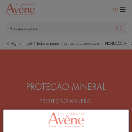
Pontos
de
venda
Página inicial
Todos os nossos produtos de cuidado solar
PROTEÇÃO MINE
PROTEÇÃO MINERAL
PROTEÇÃO MINERAL