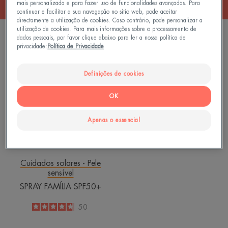
mais personalizada e para fazer uso de funcionalidades avançadas. Para
continuar e facilitar a sua navegação no sítio web, pode aceitar
directamente a utilização de cookies. Caso contrário, pode personalizar a
utilização de cookies. Para mais informações sobre o processamento de
1 resultado "Rosto e Corpo"
dados pessoais, por favor clique abaixo para ler a nossa política de
privacidade:
Política de Privacidade
SPRAY
FAMÍLIA
Definições de cookies
SPF50+
OK
Apenas o essencial
Cuidados solares - Pele
sensível
SPRAY FAMÍLIA SPF50+
4.6
/
5
50
-