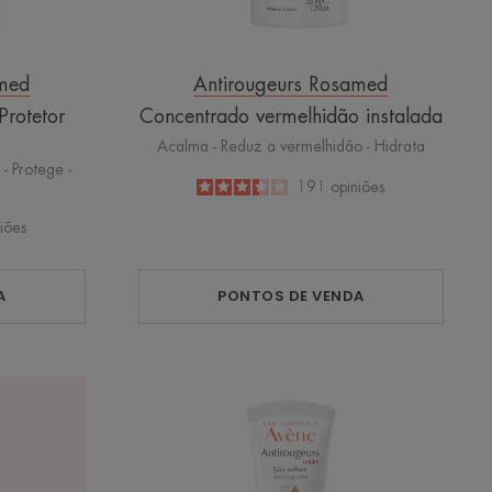
amed
Antirougeurs Rosamed
rotetor
Concentrado vermelhidão instalada
Acalma - Reduz a vermelhidão - Hidrata
- Protege -
3.4
/
5
191
opiniões
-
iões
A
PONTOS DE VENDA
UNIFY
Cuidado
Uniformizador
SPF
30