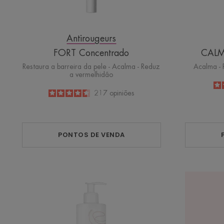
Antirougeurs
FORT Concentrado
CALM
Restaura a barreira da pele - Acalma - Reduz
Acalma - 
a vermelhidão
4.6
/
5
217
opiniões
-
PONTOS DE VENDA
Antirougeurs
CLEAN
Leite
de
Limpeza