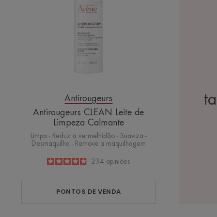
Calmante
t
Antirougeurs
Antirougeurs CLEAN Leite de
Limpeza Calmante
Limpa - Reduz a vermelhidão - Suaviza -
Desmaquilha - Remove a maquilhagem
4.8
/
5
234
opiniões
-
PONTOS DE VENDA