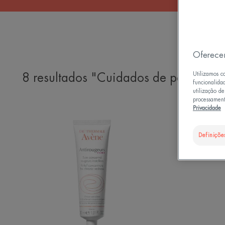
E
Oferece
Utilizamos c
8 resultados "Cuidados de pele anti
funcionalida
utilização d
processament
Privacidade
FORT
Concentrado
Definiçõe