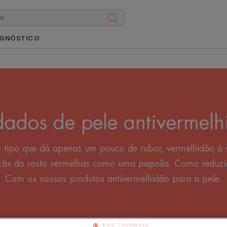
AGNÓSTICO
dados de pele antivermelh
o tipo que dá apenas um pouco de rubor, vermelhidão à v
çãs do rosto vermelhas como uma papoila. Como reduzir 
Com os nossos produtos antivermelhidão para a pele.