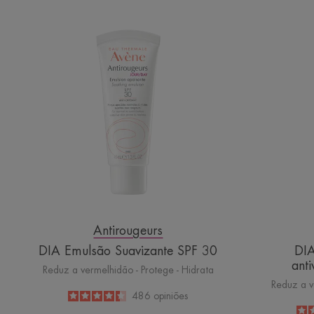
DIA
Emulsão
Suavizante
SPF
30
Antirougeurs
DIA Emulsão Suavizante SPF 30
DIA
ant
Reduz a vermelhidão - Protege - Hidrata
Reduz a v
4.4
/
5
486
opiniões
-