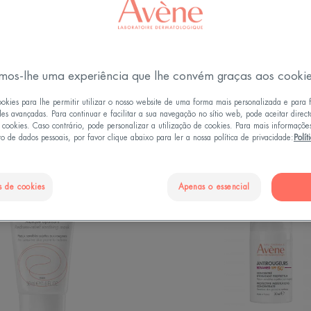
feitos sobre o rosto
Tipo de produto
Tipos de pele do rosto
mos-lhe uma experiência que lhe convém graças aos cooki
ookies para lhe permitir utilizar o nosso website de uma forma mais personalizada e para 
vermelhidão"
des avançadas. Para continuar e facilitar a sua navegação no sítio web, pode aceitar direc
e cookies. Caso contrário, pode personalizar a utilização de cookies. Para mais informaçõe
o de dados pessoais, por favor clique abaixo para ler a nossa política de privacidade:
Polít
CALM
SPF
Máscara
50+
s de cookies
Apenas o essencial
Suavizante
Concen
Protetor
Hidrata