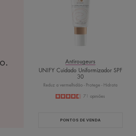
o.
Antirougeurs
UNIFY Cuidado Uniformizador SPF
30
Reduz a vermelhidão - Protege - Hidrata
4.6
/
5
71
opiniões
-
PONTOS DE VENDA