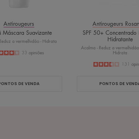
Antirougeurs
Antirougeurs Ros
 Máscara Suavizante
SPF 50+ Concentrado P
Hidratante
Reduz a vermelhidão - Hidrata
Acalma - Reduz a vermelhidão 
Hidrata
4.1
/
5
33
opiniões
-
3.5
/
5
131
opin
-
PONTOS DE VENDA
PONTOS DE VEND