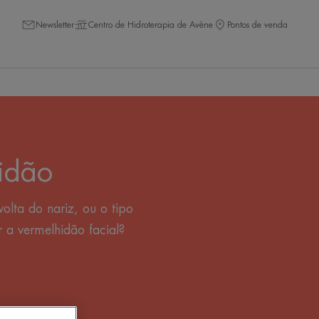
Newsletter
Centro de Hidroterapia de Avène
Pontos de venda
idão
olta do nariz, ou o tipo
a vermelhidão facial?