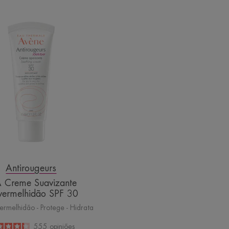
DIA
Creme
Suavizante
antivermelhidão
SPF
30
Antirougeurs
 Creme Suavizante
ivermelhidão SPF 30
ermelhidão - Protege - Hidrata
4.2
/
5
555
opiniões