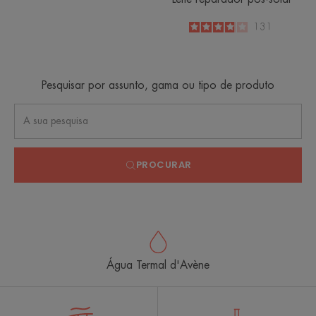
3.9
/
5
131
-
Pesquisar por assunto, gama ou tipo de produto
PROCURAR
Água Termal d'Avène