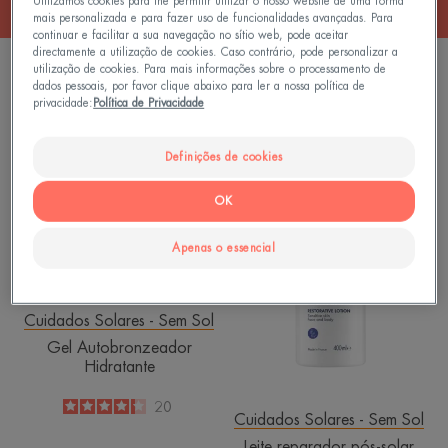
Utilizamos cookies para lhe permitir utilizar o nosso website de uma forma
mais personalizada e para fazer uso de funcionalidades avançadas. Para
continuar e facilitar a sua navegação no sítio web, pode aceitar
directamente a utilização de cookies. Caso contrário, pode personalizar a
2 resultados "Proteção complementar"
utilização de cookies. Para mais informações sobre o processamento de
dados pessoais, por favor clique abaixo para ler a nossa política de
privacidade:
Política de Privacidade
Gel
Leite
Autobronzeador
reparador
Hidratante
pós-
Definições de cookies
solar
OK
Apenas o essencial
Cuidados Solares - Sem Sol
Gel Autobronzeador
Hidratante
4.3
/
5
20
Cuidados Solares - Sem Sol
-
Leite reparador pós-solar