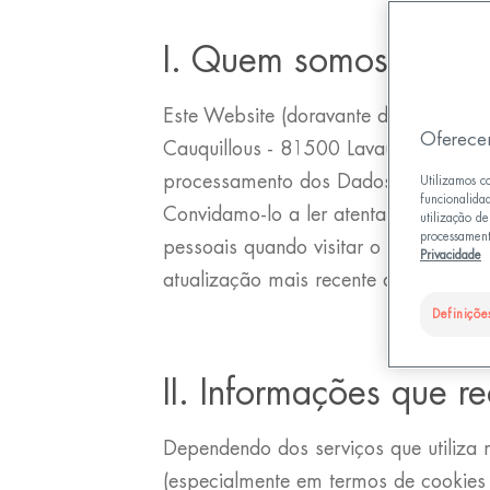
I. Quem somos?
Este Website (doravante designado p
Oferece
Cauquillous - 81500 Lavaur - France 
processamento dos Dados Pessoais que
Utilizamos c
funcionalida
Convidamo-lo a ler atentamente esta 
utilização d
processament
pessoais quando visitar o nosso Webs
Privacidade
atualização mais recente aparecerá n
Definiçõe
II. Informações que r
Dependendo dos serviços que utiliza 
(especialmente em termos de cookies e