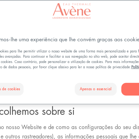
or "www.eau-thermale-avene.pt"), é gerido por Pierre F
mos-lhe uma experiência que lhe convém graças aos cooki
(doravante designado por "Pierre Fabre" ou "Nós/Nosso"
 possam ser recolhidos de si no Website para os fins d
ookies para lhe permitir utilizar o nosso website de uma forma mais personalizada e para 
des avançadas. Para continuar e facilitar a sua navegação no sítio web, pode aceitar direc
Política de Privacidade para conhecer as condições de 
e cookies. Caso contrário, pode personalizar a utilização de cookies. Para mais informaçõe
o de dados pessoais, por favor clique abaixo para ler a nossa política de privacidade:
Polít
ite. Note que esta pode ser atualizada a qualquer mome
esta página. Convidamo-lo, portanto, a consultá-la regul
s de cookies
Apenas o essencial
ecolhemos sobre si
no nosso Website e de como as configurações do seu dis
 outros rastreadores), as informações pessoais que lhe 