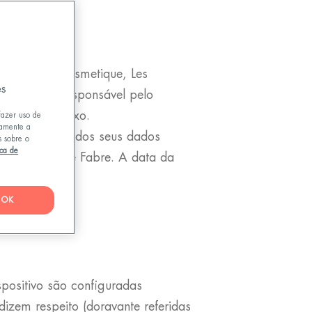
abre Dermo-Cosmetique, Les
es
), que é o responsável pelo
escritos abaixo.
fazer uso de
tamente a
processamento dos seus dados
s sobre o
ica de
nto por Pierre Fabre. A data da
armente.
OK
positivo são configuradas
dizem respeito (doravante referidas