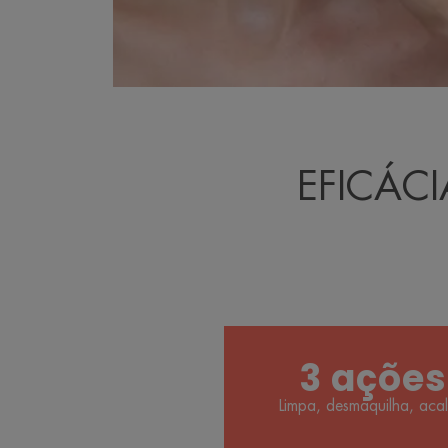
EFICÁC
3 ações
Limpa, desmaquilha, aca