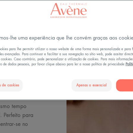
tress oxidativo
 de limpeza e de
er e, sobretudo,
mos-lhe uma experiência que lhe convém graças aos cooki
ele (sensível).
ookies para lhe permitir utilizar o nosso website de uma forma mais personalizada e para 
des avançadas. Para continuar e facilitar a sua navegação no sítio web, pode aceitar direc
e cookies. Caso contrário, pode personalizar a utilização de cookies. Para mais informaçõe
s Laboratórios
o de dados pessoais, por favor clique abaixo para ler a nossa política de privacidade:
Polít
uma gama de
 produtos de
s de cookies
Apenas o essencial
beleza natural de
otetores e
mesmo tempo
. Perfeito para
entrar-se no