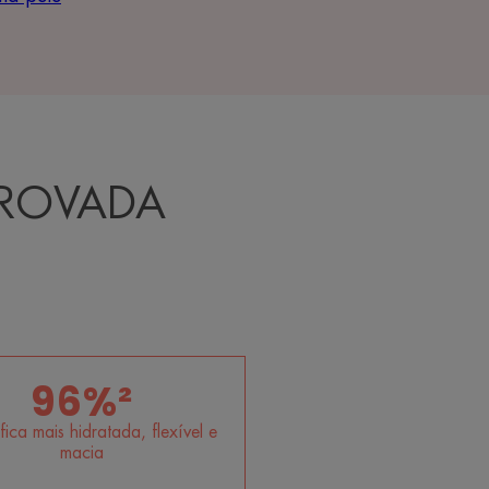
PROVADA
96%²
fica mais hidratada, flexível e
macia