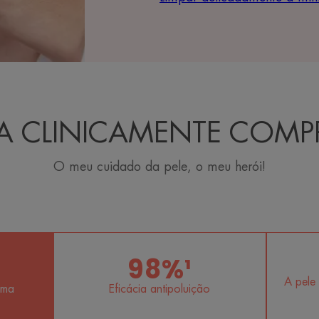
IA CLINICAMENTE COM
O meu cuidado da pele, o meu herói!
98%¹
A pele 
lma
Eficácia antipoluição