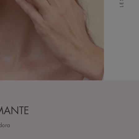
MANTE
dora