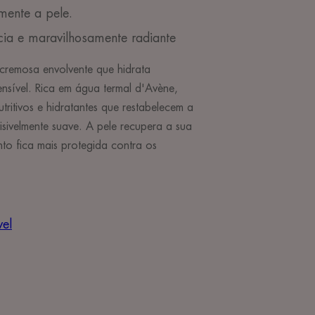
mente a pele.
acia e maravilhosamente radiante
 cremosa envolvente que hidrata
ensível. Rica em água termal d'Avène,
tritivos e hidratantes que restabelecem a
isivelmente suave. A pele recupera a sua
to fica mais protegida contra os
vel