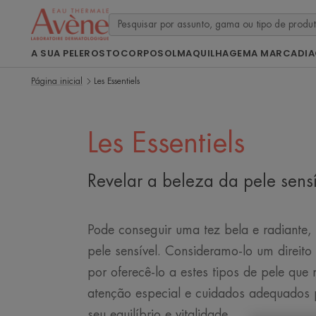
A SUA PELE
ROSTO
CORPO
SOL
MAQUILHAGEM
A MARCA
DI
Página inicial
Les Essentiels
Les Essentiels
Revelar a beleza da pele sensí
Pode conseguir uma tez bela e radiante,
pele sensível. Consideramo-lo um direit
por oferecê-lo a estes tipos de pele qu
atenção especial e cuidados adequados 
seu equilíbrio e vitalidade.