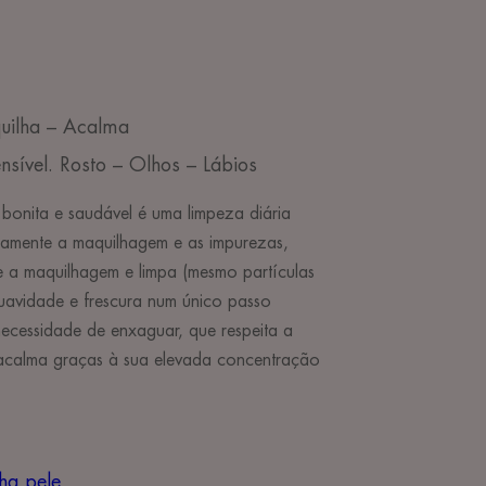
uilha – Acalma
nsível. Rosto – Olhos – Lábios
bonita e saudável é uma limpeza diária
amente a maquilhagem e as impurezas,
e a maquilhagem e limpa (mesmo partículas
uavidade e frescura num único passo
necessidade de enxaguar, que respeita a
a acalma graças à sua elevada concentração
ha pele