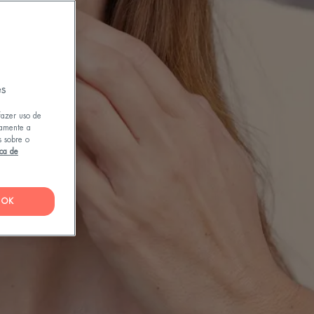
es
fazer uso de
tamente a
s sobre o
ica de
OK