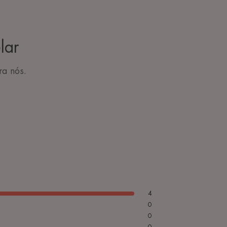
lar
ra nós.
4
0
0