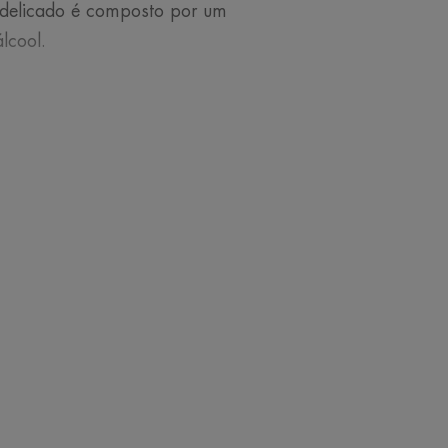
 delicado é composto por um
lcool.
 pele sensível, remove a
s de poluição.
hos e lábios.
 Água termal d'Avène.