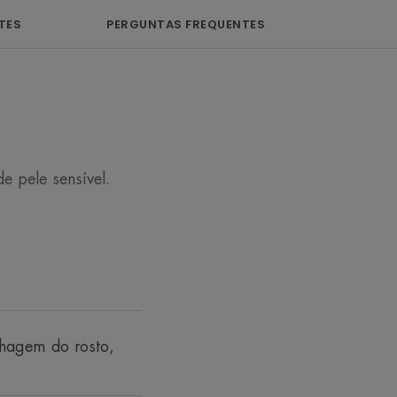
Plástico
TES
PERGUNTAS FREQUENTES
ástico
e pele sensível.
hagem do rosto,