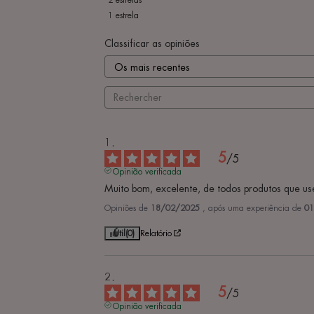
2
estrelas
1
estrela
Classificar as opiniões
5
/
5
Opinião verificada
Muito bom, excelente, de todos produtos que use
Opiniões de
18/02/2025
, após uma experiência de
01
Útil
(0)
Relatório
5
/
5
Opinião verificada