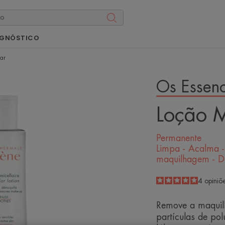
AGNÓSTICO
ar
Os Essenc
Loção M
Permanente
Limpa - Acalma 
maquilhagem - D
5
/
5
4
opiniõ
-
Remove a maquil
partículas de pol