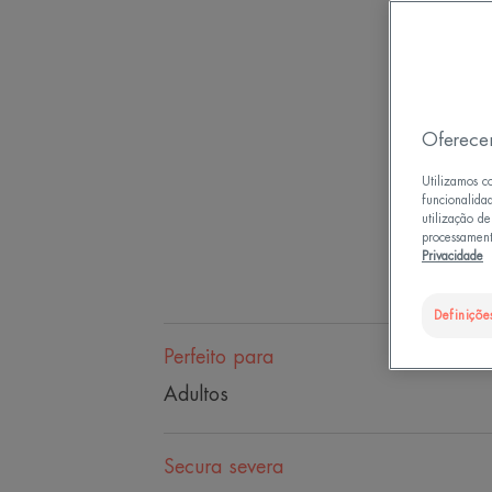
Oferece
Utilizamos c
funcionalida
utilização d
processament
Privacidade
Definiçõe
Perfeito para
Adultos
Secura severa