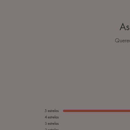
As
Querem
5
estrelas
4
estrelas
3
estrelas