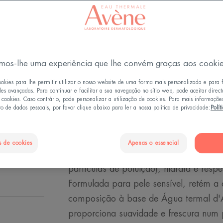
lábios num só pa
num único passo r
Sem parabenos e
mos-lhe uma experiência que lhe convém graças aos cooki
Produto de limpe
ookies para lhe permitir utilizar o nosso website de uma forma mais personalizada e para 
des avançadas. Para continuar e facilitar a sua navegação no sítio web, pode aceitar direc
e cookies. Caso contrário, pode personalizar a utilização de cookies. Para mais informaçõe
Frasco
Frasco
200ml
o de dados pessoais, por favor clique abaixo para ler a nossa política de privacidade:
Polít
s de cookies
Apenas o essencial
A fórmula de dupla função desta loção
partículas de poluição), hidrata e respe
Formulada para pele sensível, retém a 
composição à base de Água termal d'A
proporciona suavidade e frescura num 