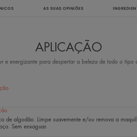
Embalagem primária - Cápsula: No amarelo - 
ÍNICOS
AS SUAS OPINIÕES
INGREDIEN
Embalagem primária - Frasco: No amarelo - Pl
APLICAÇÃO
r e energizante para despertar a beleza de todo o tipo d
ação
ção
co de algodão. Limpe suavemente e/ou remova a maquil
coço. Sem enxaguar.