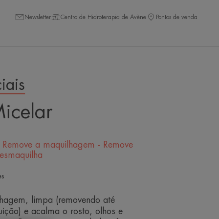
Newsletter
Centro de Hidroterapia de Avène
Pontos de venda
iais
icelar
- Remove a maquilhagem - Remove
esmaquilha
es
hagem, limpa (removendo até
uição) e acalma o rosto, olhos e