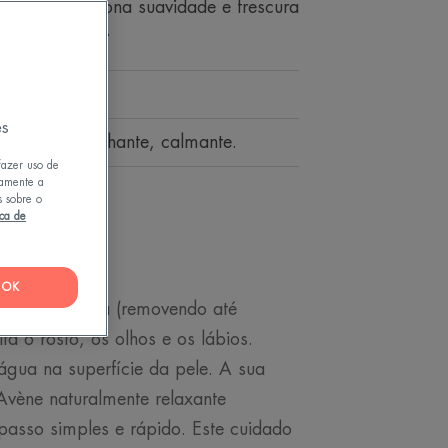
sso. Proporciona suavidade e frescura
ápido e fácil.
 sem álcool.
es
za, desmaquilhante, calmante.
fazer uso de
tamente a
s sobre o
ica de
OK
 micelar limpa (removendo até
ita o rosto, os olhos e os lábios.
água na superfície da pele. A sua
vène naturalmente relaxante
passo simples e rápido. Este cuidado