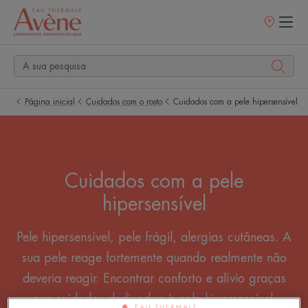
Pontos
de
venda
Página inicial
Cuidados com o rosto
Cuidados com a pele hipersensível
Cuidados com a pele
hipersensível
Pele hipersensível, pele frágil, alergias cutâneas. A
sua pele reage fortemente quando realmente não
deveria reagir. Encontrar conforto e alívio graças
aos cuidados dedicados à pele hipersensível.