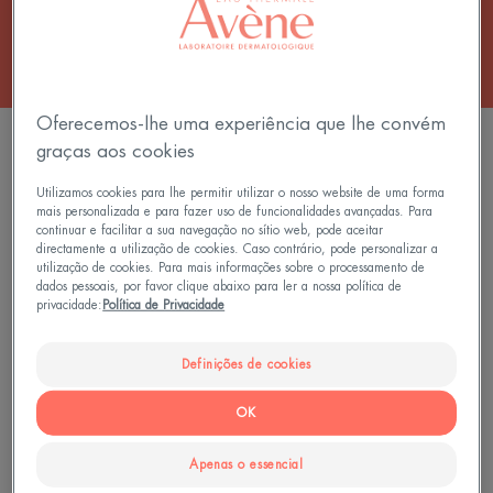
Oferecemos-lhe uma experiência que lhe convém
FILTRAR PRODUTOS
graças aos cookies
Utilizamos cookies para lhe permitir utilizar o nosso website de uma forma
mais personalizada e para fazer uso de funcionalidades avançadas. Para
1 resultado "Cuidados com a pele
continuar e facilitar a sua navegação no sítio web, pode aceitar
hipersensível"
directamente a utilização de cookies. Caso contrário, pode personalizar a
utilização de cookies. Para mais informações sobre o processamento de
dados pessoais, por favor clique abaixo para ler a nossa política de
Creme
privacidade:
Política de Privacidade
de
Recuperação
Definições de cookies
da
Pele
OK
RICO
Apenas o essencial