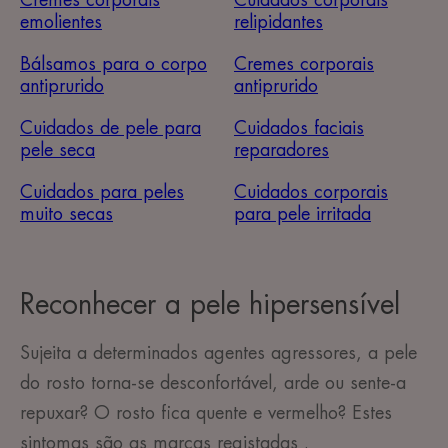
Cremes corporais
Cuidados corporais
emolientes
relipidantes
Bálsamos para o corpo
Cremes corporais
antiprurido
antiprurido
Cuidados de pele para
Cuidados faciais
pele seca
reparadores
Cuidados para peles
Cuidados corporais
muito secas
para pele irritada
Reconhecer a pele hipersensível
Sujeita a determinados agentes agressores, a pele
do rosto torna-se desconfortável, arde ou sente-a
repuxar? O rosto fica quente e vermelho? Estes
sintomas são as marcas registadas .