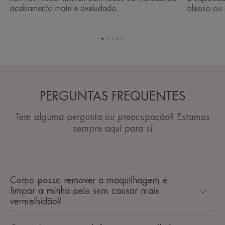
acabamento mate e aveludado.
oleoso ou 
Ir
Ir
Ir
Ir
Ir
para
para
para
para
para
o
o
o
o
o
item
item
item
item
item
1
2
3
4
5
PERGUNTAS FREQUENTES
Tem alguma pergunta ou preocupação? Estamos
sempre aqui para si
Como posso remover a maquilhagem e
limpar a minha pele sem causar mais
vermelhidão?