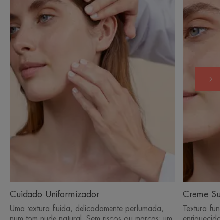
Cuidado Uniformizador
Creme Su
Uma textura fluida, delicadamente perfumada,
Textura fu
num tom nude natural. Sem riscos ou marcas; um
enriquecida