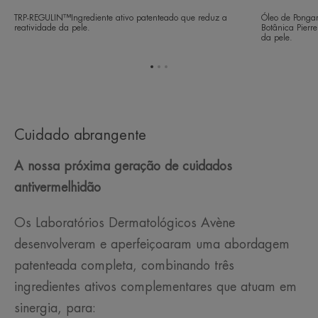
TRP-REGULIN™Ingrediente ativo patenteado que reduz a
Óleo de Pongam
reatividade da pele.
Botânica Pierr
da pele.
Ir
Ir
Ir
para
para
para
o
o
o
item
item
item
1
2
3
Cuidado abrangente
A nossa próxima geração de cuidados
anti
vermelhidão
Os Laboratórios Dermatológicos Avène
desenvolveram e aperfeiçoaram uma abordagem
patenteada completa, combinando três
ingredientes ativos complementares que atuam em
sinergia, para: