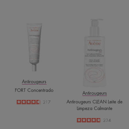
FORT
Antirougeurs
Concentrado
CLEAN
Leite
de
Limpeza
Calmante
Antirougeurs
FORT Concentrado
Antirougeurs
Antirougeurs CLEAN Leite de
4.6
/
5
217
-
Limpeza Calmante
4.8
/
5
234
-