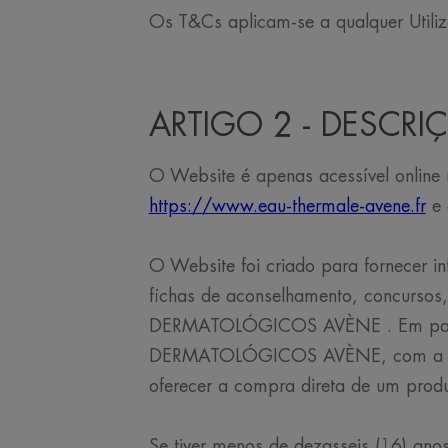
Os T&Cs aplicam-se a qualquer Utiliz
ARTIGO 2 - DESCRI
O Website é apenas acessível online 
https://www.eau-thermale-avene.fr
e 
O Website foi criado para fornece
fichas de aconselhamento, concursos
DERMATOLÓGICOS AVÈNE . Em particu
DERMATOLÓGICOS AVÈNE, com a preoc
oferecer a compra direta de um produt
Se tiver menos de dezasseis (16) anos