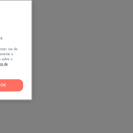
es
fazer uso de
tamente a
s sobre o
ica de
OK