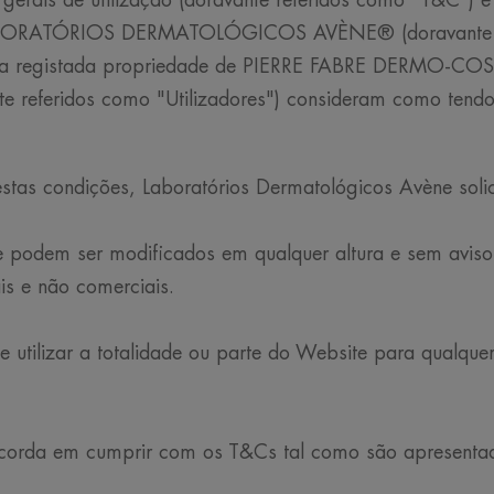
gerais de utilização (doravante referidos como "T&C") é 
 LABORATÓRIOS DERMATOLÓGICOS AVÈNE® (doravante
egistada propriedade de PIERRE FABRE DERMO-COSME
nte referidos como "Utilizadores") consideram como tend
 estas condições, Laboratórios Dermatológicos Avène soli
 e podem ser modificados em qualquer altura e sem aviso 
is e não comerciais.
e utilizar a totalidade ou parte do Website para qualquer 
oncorda em cumprir com os T&Cs tal como são apresentad