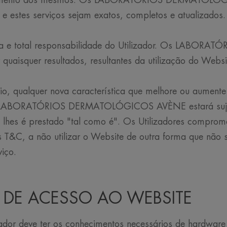
hecimento dos mesmos. Os LABORATÓRIOS DERMATOLÓ
e estes serviços sejam exatos, completos e atualizados.
usiva e total responsabilidade do Utilizador. Os LA
uaisquer resultados, resultantes da utilização do Websi
io, qualquer nova característica que melhore ou aumente
los LABORATÓRIOS DERMATOLÓGICOS AVÈNE estará suje
o lhes é prestado "tal como é". Os Utilizadores comprome
 T&C, a não utilizar o Website de outra forma que não s
viço.
S DE ACESSO AO WEBSITE
ador deve ter os conhecimentos necessários de hardware e 