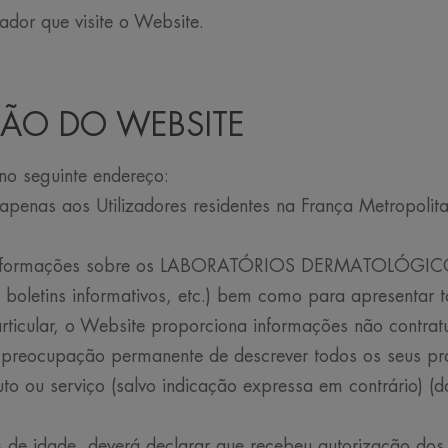
ador que visite o Website.
ÇÃO DO WEBSITE
no seguinte endereço:
apenas aos Utilizadores residentes na França Metropolita
r informações sobre os LABORATÓRIOS DERMATOLÓGICO
, boletins informativos, etc.) bem como para apresen
lar, o Website proporciona informações não contra
upação permanente de descrever todos os seus prod
o ou serviço (salvo indicação expressa em contrário) (do
 de idade, deverá declarar que recebeu autorização dos 