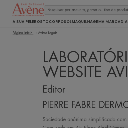
A SUA PELE
ROSTO
CORPO
SOL
MAQUILHAGEM
A MARCA
DI
Página inicial
Avisos Legais
LABORATÓR
WEBSITE AV
Editor
PIERRE FABRE DER
Sociedade anónima simplificada com