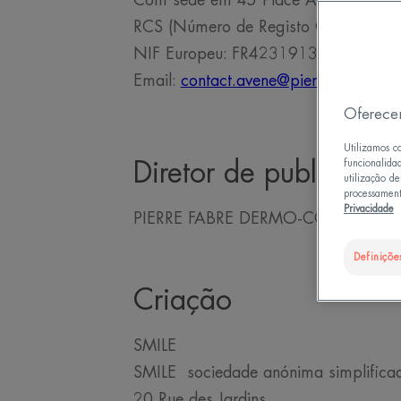
Com sede em 45 Place Abel Ganc
RCS (Número de Registo Comercial)
NIF Europeu: FR42319137576
Email:
contact.avene@pierre-fabre.co
Oferece
Utilizamos c
funcionalida
Diretor de publicação
utilização d
processament
Privacidade
PIERRE FABRE DERMO-COSMETIQU
Definiçõe
Criação
SMILE
SMILE sociedade anónima simplifica
20 Rue des Jardins