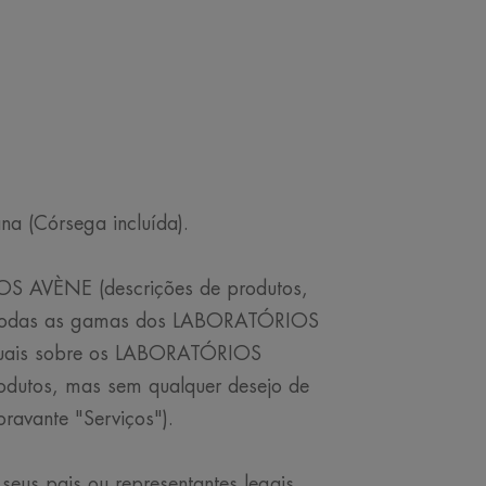
na (Córsega incluída).
S AVÈNE (descrições de produtos,
tar todas as gamas dos LABORATÓRIOS
tuais sobre os LABORATÓRIOS
utos, mas sem qualquer desejo de
ravante "Serviços").
seus pais ou representantes legais