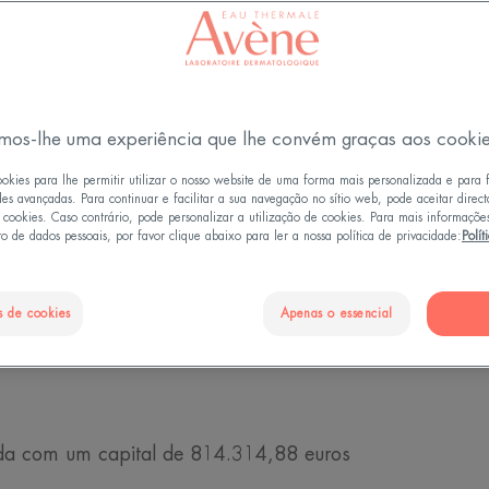
e - 92100 BOULOGNE
 Nanterre 319 137 576
m
; Telefone: +33 (0) 5 63 58 88 00
mos-lhe uma experiência que lhe convém graças aos cooki
ookies para lhe permitir utilizar o nosso website de uma forma mais personalizada e para 
des avançadas. Para continuar e facilitar a sua navegação no sítio web, pode aceitar direc
e cookies. Caso contrário, pode personalizar a utilização de cookies. Para mais informaçõe
o de dados pessoais, por favor clique abaixo para ler a nossa política de privacidade:
Polít
E
s de cookies
Apenas o essencial
da com um capital de 814.314,88 euros