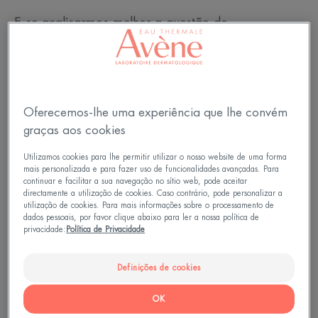
E se analisarmos melhor a questão do
envelhecimento da pele?
Vamos começar pelo início. O envelhecimento da
pele começa bastante cedo, por volta dos 25 ou
Oferecemos-lhe uma experiência que lhe convém
30 anos. Com o passar do tempo, as células
graças aos cookies
renovam-se menos rapidamente. O resultado? Uma
Utilizamos cookies para lhe permitir utilizar o nosso website de uma forma
tez baça e desidratação que, se não corrigida, irá
mais personalizada e para fazer uso de funcionalidades avançadas. Para
continuar e facilitar a sua navegação no sítio web, pode aceitar
dar origem às suas primeiras rugas.
directamente a utilização de cookies. Caso contrário, pode personalizar a
utilização de cookies. Para mais informações sobre o processamento de
dados pessoais, por favor clique abaixo para ler a nossa política de
Como se isto não bastasse, a pele perde
privacidade:
Política de Privacidade
gradualmente a sua tonalidade, elasticidade e
firmeza. Uma situação causada por fenómenos
Definições de cookies
internos (hormonas, relógio biológico, etc.) mas
OK
também por fenómenos externos como a