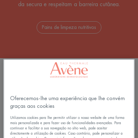
da secura e respeitam a barreira cutânea.
Pains de limpeza nutritivos
FILTRAR PRODUTOS
7 resultados "Cuidados da pele para o
duche"
Oferecemos-lhe uma experiência que lhe convém
graças aos cookies
Sabonete
Gel
de
de
Utilizamos cookies para lhe permitir utilizar o nosso website de uma forma
mais personalizada e para fazer uso de funcionalidades avançadas. Para
Limpeza
Duche
continuar e facilitar a sua navegação no sítio web, pode aceitar
Ultrarico
Suave
directamente a utilização de cookies. Caso contrário, pode personalizar a