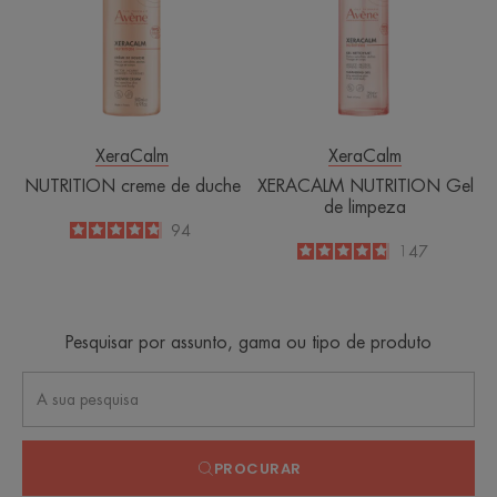
duche
de
limpeza
XeraCalm
XeraCalm
NUTRITION creme de duche
XERACALM NUTRITION Gel
de limpeza
4.8
/
5
94
-
4.8
/
5
147
-
Pesquisar por assunto, gama ou tipo de produto
PROCURAR