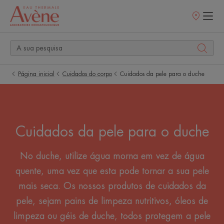
Pontos
de
venda
Página inicial
Cuidados do corpo
Cuidados da pele para o duche
Cuidados da pele para o duche
No duche, utilize água morna em vez de água
quente, uma vez que esta pode tornar a sua pele
mais seca. Os nossos produtos de cuidados da
pele, sejam pains de limpeza nutritivos, óleos de
limpeza ou géis de duche, todos protegem a pele