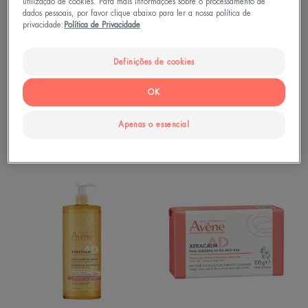
utilização de cookies. Para mais informações sobre o processamento de
dados pessoais, por favor clique abaixo para ler a nossa política de
privacidade:
Política de Privacidade
Definições de cookies
XeraCalm
Corpo
OK
Sabonete de Limpeza
Gel de Duche Suave
Ultrarico
Apenas o essencial
4.7
/
5
65
-
4.7
/
5
79
-
XERACALM
Pain
AD
de
-
Limpeza
Óleo
Nutritivo
de
Limpeza
Relipidante