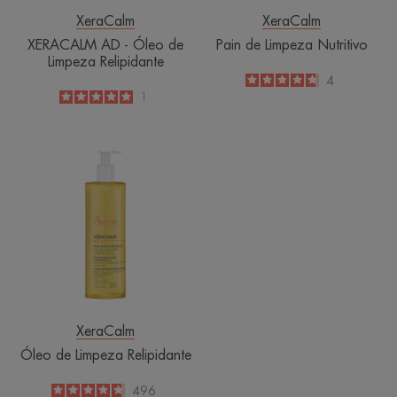
XeraCalm
XeraCalm
XERACALM AD - Óleo de
Pain de Limpeza Nutritivo
Limpeza Relipidante
4.8
/
5
4
-
5
/
5
1
-
Óleo
de
Limpeza
Relipidante
XeraCalm
Óleo de Limpeza Relipidante
4.8
/
5
496