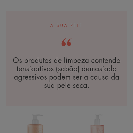
-
A SUA PELE
Os produtos de limpeza contendo
tensioativos (sabão) demasiado
agressivos podem ser a causa da
sua pele seca.
NUTRITION
XERACALM
creme
NUTRITION
de
Gel