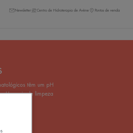
Newsletter
Centro de Hidroterapia de Avène
Pontos de venda
s
ermatológicos têm um pH
ca. Um pain de limpeza
es