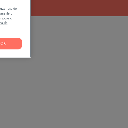
fazer uso de
tamente a
s sobre o
ica de
OK