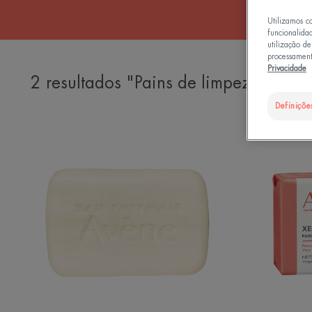
Utilizamos c
funcionalida
utilização d
processament
Privacidade
2 resultados "Pains de limpeza nutriti
Definiçõe
Sabonete
de
Limpeza
Ultrarico