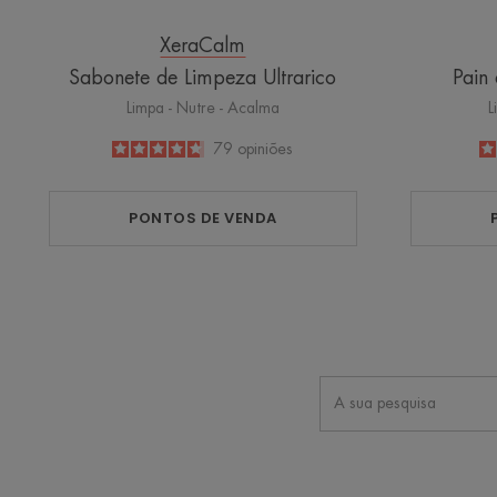
XeraCalm
Sabonete de Limpeza Ultrarico
Pain
Limpa - Nutre - Acalma
L
4.7
/
5
79
opiniões
-
PONTOS DE VENDA