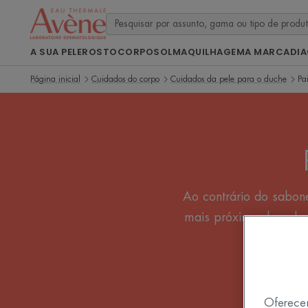
A SUA PELE
ROSTO
CORPO
SOL
MAQUILHAGEM
A MARCA
DI
Página inicial
Cuidados do corpo
Cuidados da pele para o duche
Pa
Ao contrário do sabone
mais próximo da pele.
Oferece