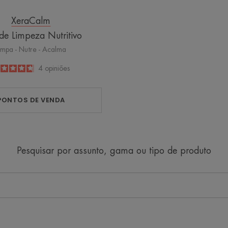
XeraCalm
 de Limpeza Nutritivo
impa - Nutre - Acalma
4.8
/
5
4
opiniões
-
PONTOS DE VENDA
Pesquisar por assunto, gama ou tipo de produto