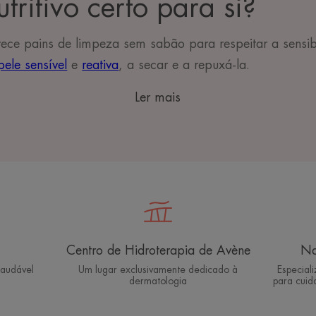
ritivo certo para si?
ece pains de limpeza sem sabão para respeitar a sensib
pele sensível
e
reativa
, a secar e a repuxá-la.
Ler mais
Centro de Hidroterapia de Avène
Na
saudável
Um lugar exclusivamente dedicado à
Especial
dermatologia
para cuid