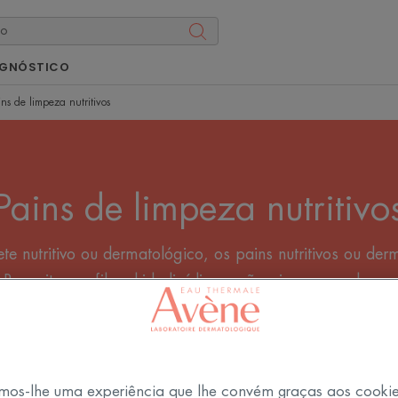
AGNÓSTICO
ins de limpeza nutritivos
Pains de limpeza nutritivo
te nutritivo ou dermatológico, os pains nutritivos ou d
 Respeitam o filme hidrolipídico e não pioram a pele se
para uma limpeza suave!
Todas as Cuidados da pele para o duche
mos-lhe uma experiência que lhe convém graças aos cooki