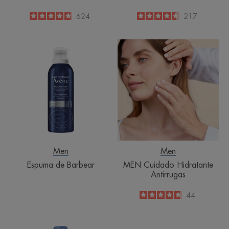
4.8
/
5
624
4.6
/
5
217
-
-
Espuma
MEN
de
Cuidado
Barbear
Hidratante
Antirrugas
Men
Men
Espuma de Barbear
MEN Cuidado Hidratante
Antirrugas
4.7
/
5
44
-
Gel