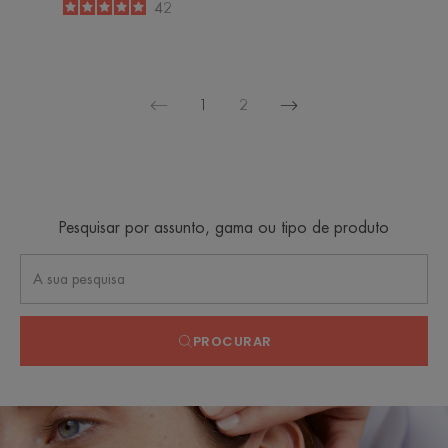
-
5
/
5
42
-
1
2
Página
Página
seguinte
anterior
Pesquisar por assunto, gama ou tipo de produto
PROCURAR