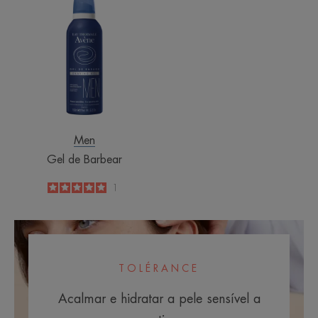
de
Barbear
Men
Gel de Barbear
5
/
5
1
-
TOLÉRANCE
Acalmar e hidratar a pele sensível a