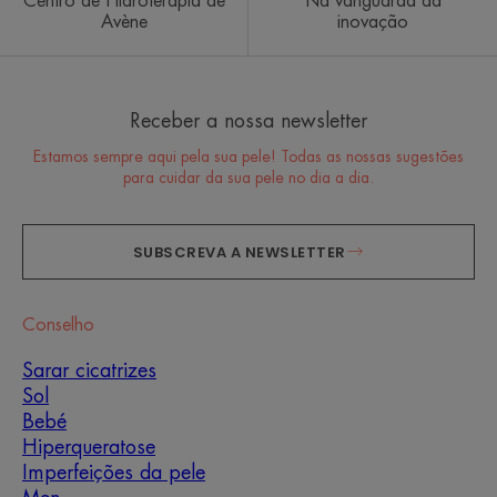
Centro de Hidroterapia de
Na vanguarda da
Avène
inovação
Receber a nossa newsletter
Estamos sempre aqui pela sua pele! Todas as nossas sugestões
para cuidar da sua pele no dia a dia.
SUBSCREVA A NEWSLETTER
Conselho
Sarar cicatrizes
Sol
Bebé
Hiperqueratose
Imperfeições da pele