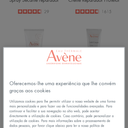
Spray Secante reparador
Creme Reparador Protetor
4.7
/
5
29
4.6
/
5
1615
-
-
CLEANANCE
Creme
HYDRA
Cuidado
Reparador
Ultracalmante
Oferecemos-lhe uma experiência que lhe convém
Cleanance
Cold Cream
graças aos cookies
CLEANANCE HYDRA
Creme
Cuidado Reparador
Utilizamos cookies para lhe permitir utilizar o nosso website de uma forma
Ultracalmante
4.4
/
5
11
mais personalizada e para fazer uso de funcionalidades avançadas. Para
-
continuar e facilitar a sua navegação no sítio web, pode aceitar
directamente a utilização de cookies. Caso contrário, pode personalizar a
4.8
/
5
133
utilização de cookies. Para mais informações sobre o processamento de
-
dados pessoais, por favor clique abaixo para ler a nossa política de