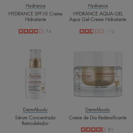
Hydrance
Hydrance
HYDRANCE SPF30 Creme
HYDRANCE AQUA-GEL
Hidratante
Aqua Gel-Creme Hidratante
3.8
/
5
74
2.7
/
5
112
-
-
Sérum
Creme
Concentrado
de
Remodelador
Dia
Redensificante
DermAbsolu
DermAbsolu
Sérum Concentrado
Creme de Dia Redensificante
Remodelador
4.3
/
5
83