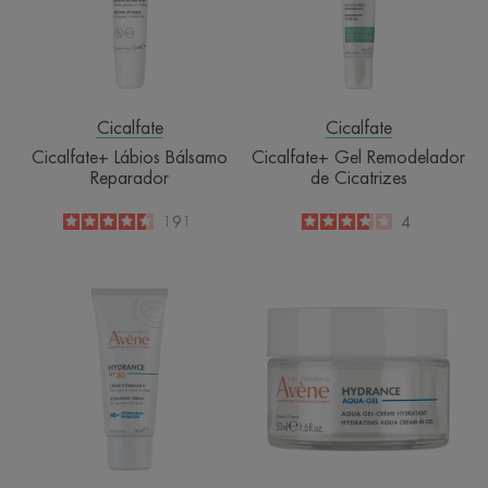
Cicatrizes
Cicalfate
Cicalfate
Cicalfate+ Lábios Bálsamo
Cicalfate+ Gel Remodelador
Reparador
de Cicatrizes
4.5
/
5
191
3.8
/
5
4
-
-
HYDRANCE
HYDRANCE
SPF30
AQUA-
Creme
GEL
Hidratante
Aqua
Gel-
Creme
Hidratante