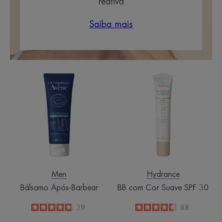
reativa
Saiba mais
Bálsamo
BB
Após-
com
Barbear
Cor
Suave
SPF
30
Men
Hydrance
Bálsamo Após-Barbear
BB com Cor Suave SPF 30
4.9
/
5
39
4.5
/
5
88
-
-