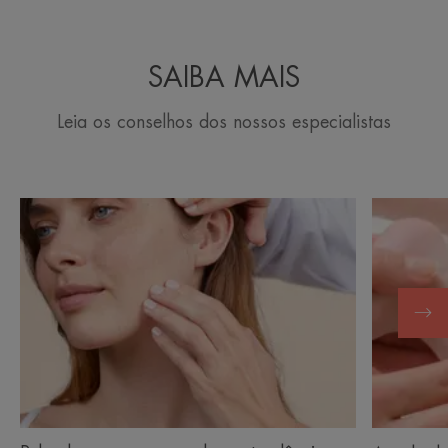
SAIBA MAIS
Leia os conselhos dos nossos especialistas
Descubra
Descubra
Pele
A
oleosa,
pele
com
do
manchas
seu
e
bebé
tendência
para
acne