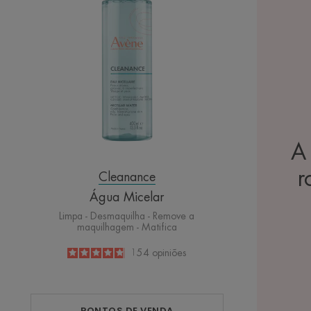
A
r
Cleanance
Água Micelar
Limpa - Desmaquilha - Remove a
maquilhagem - Matifica
4.8
/
5
154
opiniões
-
PONTOS DE VENDA