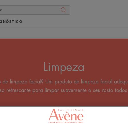
AGNÓSTICO
Limpeza
 de limpeza facial? Um produto de limpeza facial adequ
o refrescante para limpar suavemente o seu rosto todos 
l de limpeza
Loções de limpeza
Desmaquilhante de olho