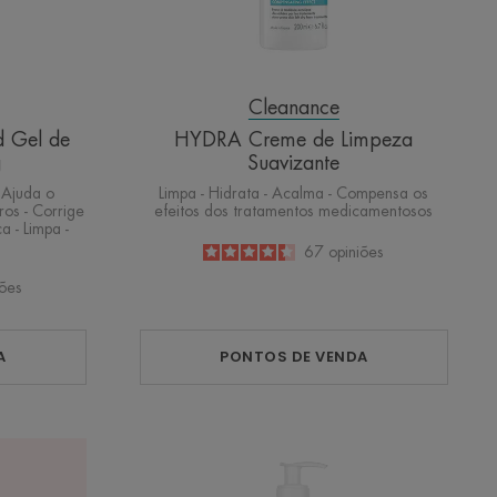
Cleanance
 Gel de
HYDRA Creme de Limpeza
g
Suavizante
- Ajuda o
Limpa - Hidrata - Acalma - Compensa os
os - Corrige
efeitos dos tratamentos medicamentosos
ca - Limpa -
4.4
/
5
67
opiniões
-
iões
A
PONTOS DE VENDA
Antirougeurs
CLEAN