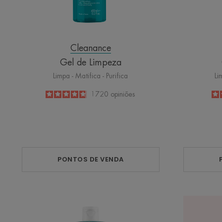
Cleanance
Gel de Limpeza
Limpa - Matifica - Purifica
Li
4.8
/
5
1720
opiniões
-
PONTOS DE VENDA
Água
Micelar