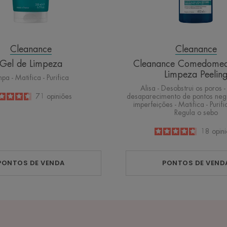
Cleanance
Cleanance
Gel de Limpeza
Cleanance Comedomed
Limpeza Peelin
mpa - Matifica - Purifica
Alisa - Desobstrui os poros 
desaparecimento de pontos negr
4.6
/
5
71
opiniões
imperfeições - Matifica - Purifi
-
Regula o sebo
4.7
/
5
18
opin
-
PONTOS DE VENDA
PONTOS DE VEND