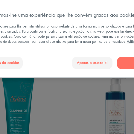
mos-lhe uma experiência que lhe convém graças aos cooki
Textura
Tipos de pele do rosto
Pode ser utilizado por
ookies para lhe permitir utilizar o nosso website de uma forma mais personalizada e para 
des avançadas. Para continuar e facilitar a sua navegação no sítio web, pode aceitar direc
e cookies. Caso contrário, pode personalizar a utilização de cookies. Para mais informaçõe
o de dados pessoais, por favor clique abaixo para ler a nossa política de privacidade:
Polít
s de cookies
Apenas o essencial
Gel
Cleana
de
Comed
Limpeza
Gel
de
Limpez
Peeling