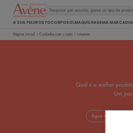
A SUA PELE
ROSTO
CORPO
SOL
MAQUILHAGEM
A MARCA
DI
Página inicial
Cuidados com o rosto
Limpeza
Qual é o melhor produto
Um pass
Água micelar
Ge