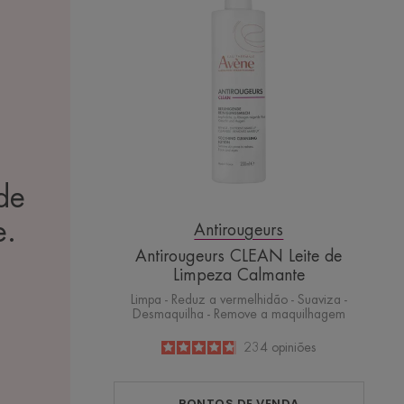
Leite
de
Limpeza
Calmante
de
e.
Antirougeurs
Antirougeurs CLEAN Leite de
Limpeza Calmante
Limpa - Reduz a vermelhidão - Suaviza -
Desmaquilha - Remove a maquilhagem
4.8
/
5
234
opiniões
-
PONTOS DE VENDA