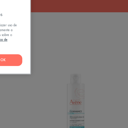
es
fazer uso de
tamente a
s sobre o
ica de
OK
nce
HYDRA
omed
Creme
de
Limpeza
a
Suavizante