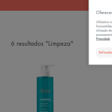
Oferece
Utilizamos c
funcionalida
utilização d
processament
Privacidade
6 resultados "Limpeza"
Definiçõe
Gel
de
Limpeza