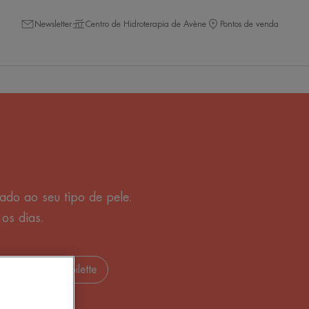
Newsletter
Centro de Hidroterapia de Avène
Pontos de venda
ado ao seu tipo de pele.
os dias.
s
Pains de toilette