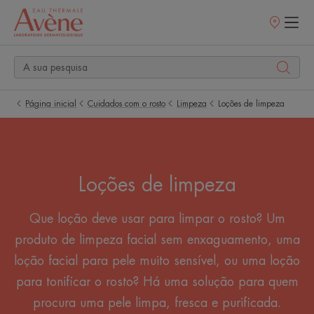
Pontos
de
venda
Página inicial
Cuidados com o rosto
Limpeza
Loções de limpeza
Loções de limpeza
Que loção deve usar para limpar o rosto? Um
produto de limpeza facial sem enxaguamento, uma
loção facial para pele muito sensível, ou uma loção
para tonificar o rosto? Há uma solução para quem
procura uma pele limpa, fresca e purificada.