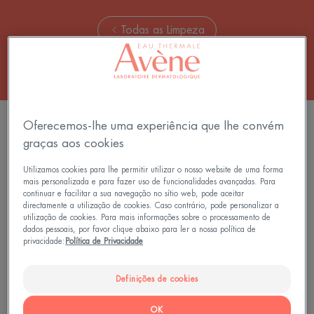
Todas as Limpeza
3 resultados "Loções de limpeza"
Oferecemos-lhe uma experiência que lhe convém
graças aos cookies
Cleanance
Água
Comedomed
Micelar
Utilizamos cookies para lhe permitir utilizar o nosso website de uma forma
mais personalizada e para fazer uso de funcionalidades avançadas. Para
Gel
continuar e facilitar a sua navegação no sítio web, pode aceitar
de
directamente a utilização de cookies. Caso contrário, pode personalizar a
Limpeza
utilização de cookies. Para mais informações sobre o processamento de
dados pessoais, por favor clique abaixo para ler a nossa política de
Peeling
privacidade:
Política de Privacidade
Definições de cookies
Cleanance
Cleanance
OK