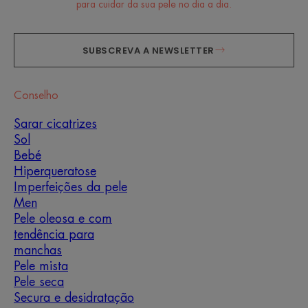
para cuidar da sua pele no dia a dia.
SUBSCREVA A NEWSLETTER
Conselho
Sarar cicatrizes
Sol
Bebé
Hiperqueratose
Imperfeições da pele
Men
Pele oleosa e com
tendência para
manchas
Pele mista
Pele seca
Secura e desidratação