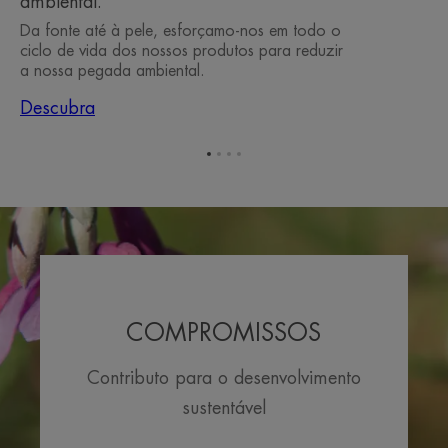
ambiental.
Da fonte até à pele, esforçamo-nos em todo o
ciclo de vida dos nossos produtos para reduzir
a nossa pegada ambiental.
Descubra
Ir
Ir
Ir
Ir
para
para
para
para
o
o
o
o
item
item
item
item
1
2
3
4
COMPROMISSOS
Contributo para o desenvolvimento
sustentável