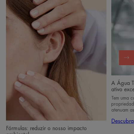
Fórmulas:
A
reduzir
Água
o
Termal
nosso
d’Avène
impacto
é
ambiental.
um
ingredien
ativo
exceciona
A Água T
ativo exc
Tem uma co
propriedad
atenuam as 
Descubra
Fórmulas: reduzir o nosso impacto