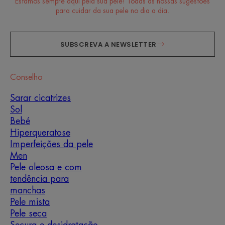
Estamos sempre aqui pela sua pele! Todas as nossas sugestões
para cuidar da sua pele no dia a dia.
SUBSCREVA A NEWSLETTER
Conselho
Sarar cicatrizes
Sol
Bebé
Hiperqueratose
Imperfeições da pele
Men
Pele oleosa e com
tendência para
manchas
Pele mista
Pele seca