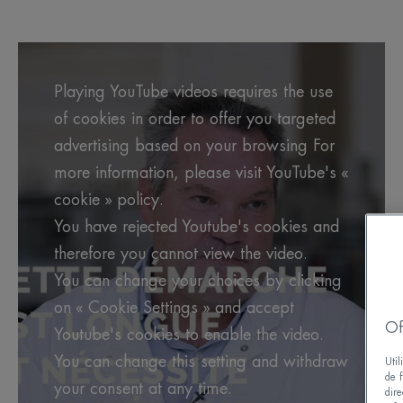
Playing YouTube videos requires the use
of cookies in order to offer you targeted
advertising based on your browsing For
more information, please visit YouTube's «
cookie » policy.
You have rejected Youtube's cookies and
therefore you cannot view the video.
You can change your choices by clicking
on « Cookie Settings » and accept
Of
Youtube's cookies to enable the video.
You can change this setting and withdraw
Uti
de f
your consent at any time.
dire