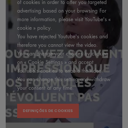
of cookies in order to offer you targeted
advertising based on your browsing For
more information, please visit YouTube's «
cookie » policy.
You have rejected Youtube's cookies and
therefore you cannot view the video.
You can change your choices by clicking
on « Cookie Settings » and accept
Youtube's cookies to enable the video.
You can change this setting and withdraw
your consent at any time.
DEFINIÇÕES DE COOKIES