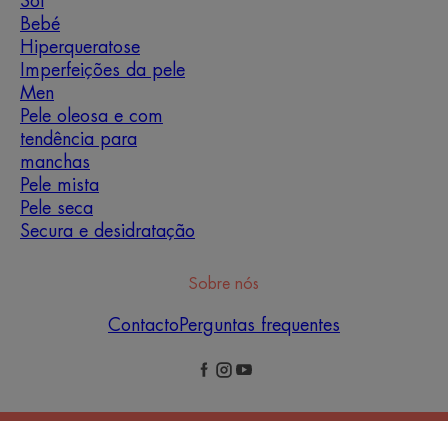
Sol
Bebé
Hiperqueratose
Imperfeições da pele
Men
Pele oleosa e com
tendência para
manchas
Pele mista
Pele seca
Secura e desidratação
Sobre nós
Contacto
Perguntas frequentes
Avisos Legais
Política de Privacidade
Definições de cookies