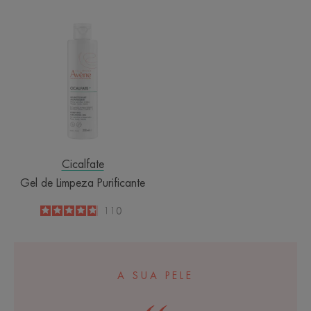
Gel
de
Limpeza
Purificante
Cicalfate
Gel de Limpeza Purificante
4.8
/
5
110
-
A SUA PELE