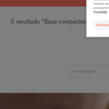
utilização d
processament
Privacidade
0 resultado "Base compactas em cre
Definiçõe