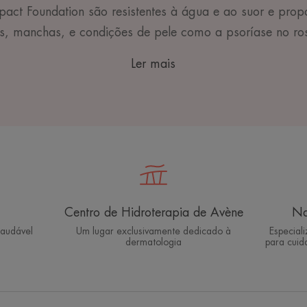
ct Foundation são resistentes à água e ao suor e pro
es, manchas, e condições de pele como a psoríase no ro
Ler mais
Centro de Hidroterapia de Avène
Na
saudável
Um lugar exclusivamente dedicado à
Especial
dermatologia
para cuid