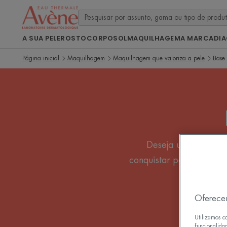
A SUA PELE
ROSTO
CORPO
SOL
MAQUILHAGEM
A MARCA
DI
Página inicial
Maquilhagem
Maquilhagem que valoriza a pele
Base
Deseja uma tez perf
conquistar por uma bas
Oferece
Utilizamos c
funcionalida