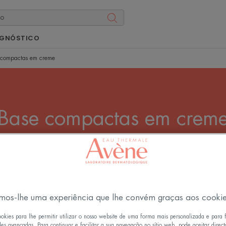
AGNÓSTICO
 compactas em creme
Base compactas em crem
eita com um aspeto natural? Opte por uma base de alta
e compacta que oferece uma alta cobertura e a promess
Todas as Maquilhagem que valoriza a pele
mos-lhe uma experiência que lhe convém graças aos cooki
ookies para lhe permitir utilizar o nosso website de uma forma mais personalizada e para 
des avançadas. Para continuar e facilitar a sua navegação no sítio web, pode aceitar direc