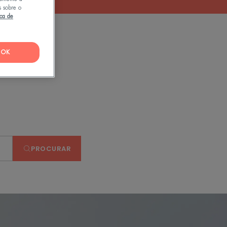
s sobre o
ica de
OK
PROCURAR