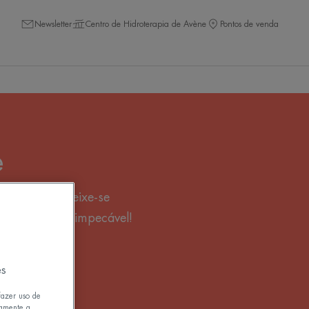
Newsletter
Centro de Hidroterapia de Avène
Pontos de venda
e
 cobertura. Deixe-se
a de uma tez impecável!
es
fazer uso de
tamente a