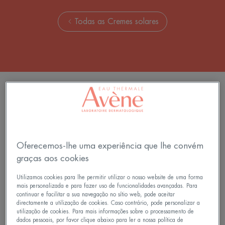
Todas as Cremes solares
6 resultados "Cremes solares com cor"
Réflexe
Protetor
Solaire
Solar
SPF50+
Creme
Elevada
Oferecemos-lhe uma experiência que lhe convém
Proteção
graças aos cookies
SPF
50+
Utilizamos cookies para lhe permitir utilizar o nosso website de uma forma
mais personalizada e para fazer uso de funcionalidades avançadas. Para
continuar e facilitar a sua navegação no sítio web, pode aceitar
directamente a utilização de cookies. Caso contrário, pode personalizar a
utilização de cookies. Para mais informações sobre o processamento de
Cuidados solares - Pele
dados pessoais, por favor clique abaixo para ler a nossa política de
sensível