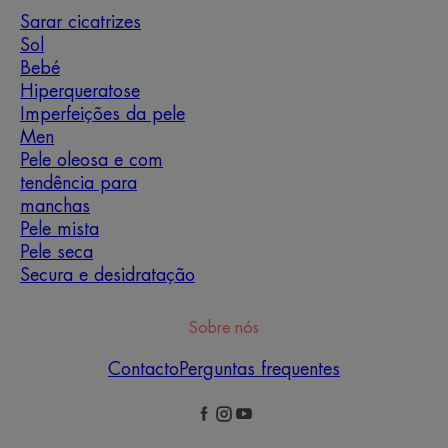
Sarar cicatrizes
Sol
Bebé
Hiperqueratose
Imperfeições da pele
Men
Pele oleosa e com
tendência para
manchas
Pele mista
Pele seca
Secura e desidratação
Sobre nós
Contacto
Perguntas frequentes