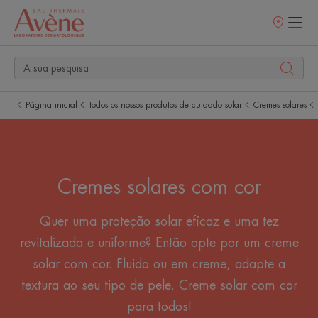
Pontos
de
venda
Página inicial
Todos os nossos produtos de cuidado solar
Cremes solares
Cremes solares com cor
Quer uma proteção solar eficaz e uma tez
revitalizada e uniforme? Então opte por um creme
solar com cor. Fluido ou em creme, adapte a
textura ao seu tipo de pele. Creme solar com cor
para todos!