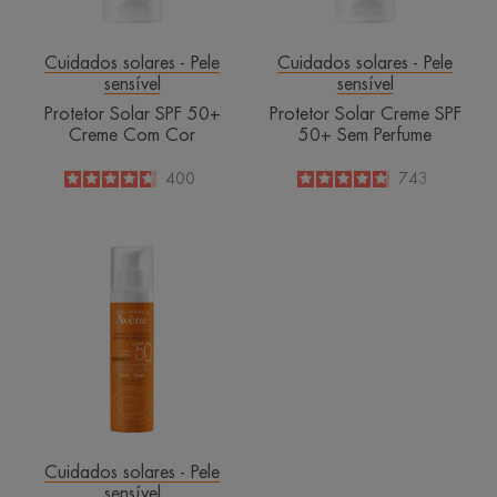
Cuidados solares - Pele
Cuidados solares - Pele
sensível
sensível
Protetor Solar SPF 50+
Protetor Solar Creme SPF
Creme Com Cor
50+ Sem Perfume
4.6
/
5
400
4.8
/
5
743
-
-
Cuidado
Solar
Anti-
Idade
Com
Cor
SPF 50+
Cuidados solares - Pele
sensível