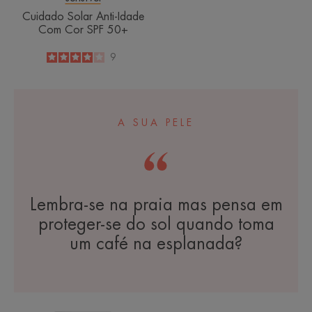
Cuidado Solar Anti-Idade
Com Cor SPF 50+
4
/
5
9
-
A SUA PELE
Lembra-se na praia mas pensa em
proteger-se do sol quando toma
um café na esplanada?
Creme