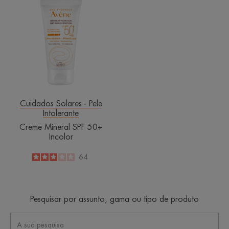
Mineral
SPF
50+
Incolor
Cuidados Solares - Pele
Intolerante
Creme Mineral SPF 50+
Incolor
3
/
5
64
-
Pesquisar por assunto, gama ou tipo de produto