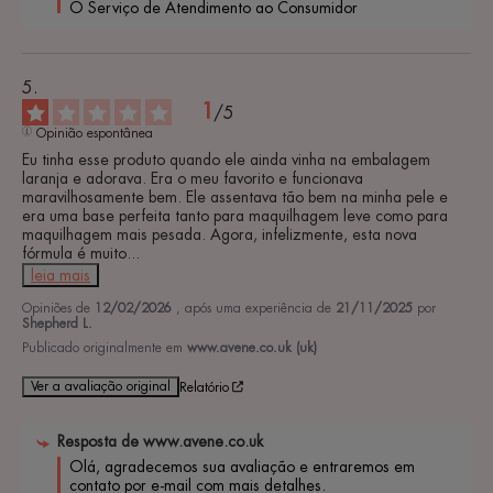
O Serviço de Atendimento ao Consumidor
1
/
5
Opinião espontânea
Eu tinha esse produto quando ele ainda vinha na embalagem 
laranja e adorava. Era o meu favorito e funcionava 
maravilhosamente bem. Ele assentava tão bem na minha pele e 
era uma base perfeita tanto para maquilhagem leve como para 
maquilhagem mais pesada. Agora, infelizmente, esta nova 
fórmula é muito
...
leia mais
Opiniões de
12/02/2026
, após uma experiência de
21/11/2025
por
Shepherd L.
Publicado originalmente em
www.avene.co.uk (uk)
Ver a avaliação original
Relatório
Resposta de
www.avene.co.uk
Olá, agradecemos sua avaliação e entraremos em 
contato por e-mail com mais detalhes.
