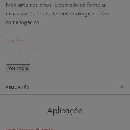
Não arde nos olhos. Elaborado de forma a
minimizar os riscos de reação alérgica - Não
comedogénico.
Benefícios
• FOTOPROTETOR: filtros UVB-UVA fotoestáveis ​​
que combatem os efeitos nocivos dos raios solares.
• ANTIOXIDANTE: ajuda a proteger as células
Ver mais
contra os radicais livres.
• UNIFORMIZA A TEZ: uniformiza o tom da pele
e ilumina, proporcionando brilho.
APLICAÇÃO
• RESISTENTE À ÁGUA: protege a pele dos
efeitos nocivos do sol mesmo ao nadar.
Aplicação
TEXTURA
RECICLÁVEL
Frequência de utilização