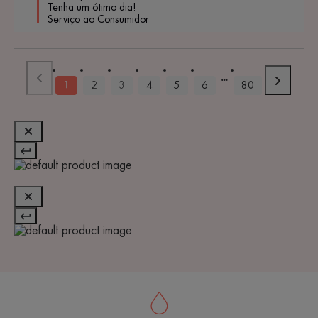
 Tenha um ótimo dia!

 Serviço ao Consumidor
1
2
3
4
5
6
80