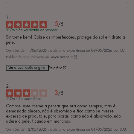
5
/
5
Opinião verificada do testador
Sinto-me bem! Cobre as imperfeições, protege do sol e hidrata a 
pele.
Opiniões de
11/06/2026
, após uma experiência de
09/05/2026
por
F.C.
Publicado originalmente em
www.avene.it (it)
Ver a avaliação original
Relatório
3
/
5
Opinião espontânea
Comprei este creme a pensar que era como sempre, mas é 
demasiado oleoso, não é absorvido e fica como se tivesse 
excesso de produto e, para piorar, como não é absorvido, não 
adere à pele, ficando em manchas.
Opiniões de
12/05/2026
, após uma experiência de
01/05/2025
por
S.G.