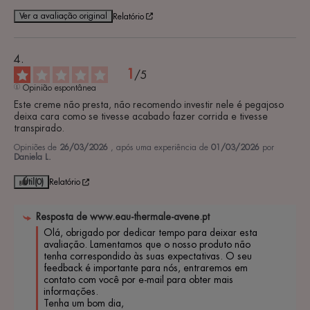
Ver a avaliação original
Relatório
1
/
5
Opinião espontânea
Este creme não presta, não recomendo investir nele é pegajoso 
deixa cara como se tivesse acabado fazer corrida e tivesse 
transpirado.
Opiniões de
26/03/2026
, após uma experiência de
01/03/2026
por
Daniela L.
Útil
(0)
Relatório
Resposta de
www.eau-thermale-avene.pt
Olá, obrigado por dedicar tempo para deixar esta 
avaliação. Lamentamos que o nosso produto não 
tenha correspondido às suas expectativas. O seu 
feedback é importante para nós, entraremos em 
contato com você por e-mail para obter mais 
informações.

Tenha um bom dia,
