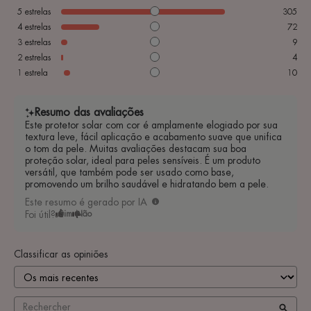
5
estrelas
305
4
estrelas
72
3
estrelas
9
2
estrelas
4
1
estrela
10
Resumo das avaliações
Este protetor solar com cor é amplamente elogiado por sua
textura leve, fácil aplicação e acabamento suave que unifica
o tom da pele. Muitas avaliações destacam sua boa
proteção solar, ideal para peles sensíveis. É um produto
versátil, que também pode ser usado como base,
promovendo um brilho saudável e hidratando bem a pele.
Este resumo é gerado por IA
Foi útil?
Sim
Não
Classificar as opiniões