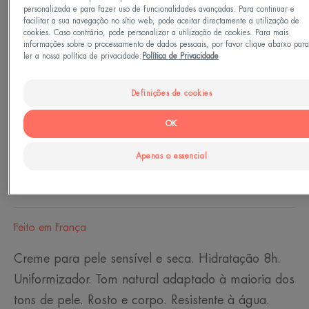
personalizada e para fazer uso de funcionalidades avançadas. Para continuar e
facilitar a sua navegação no sítio web, pode aceitar directamente a utilização de
Tipo de Pele
cookies. Caso contrário, pode personalizar a utilização de cookies. Para mais
informações sobre o processamento de dados pessoais, por favor clique abaixo par
Todos os fototipos de I a VI
ler a nossa política de privacidade:
Política de Privacidade
Tipo de pele
Definições de cookies
Pele seca - Pele sensível
OK
Apenas o essencial
Necessidades
Foto-proteção
Feito em França
Creme para pele sensível e seca. Hidratação 8h.
Uniformizador. Tom natural adaptado à maioria dos
tons de pele. Rosto e corpo. Resistente à água.