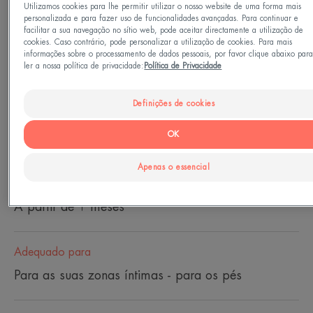
Utilizamos cookies para lhe permitir utilizar o nosso website de uma forma mais
personalizada e para fazer uso de funcionalidades avançadas. Para continuar e
Limpeza, hidratante, calmante
facilitar a sua navegação no sítio web, pode aceitar directamente a utilização de
cookies. Caso contrário, pode personalizar a utilização de cookies. Para mais
informações sobre o processamento de dados pessoais, por favor clique abaixo par
ler a nossa política de privacidade:
Política de Privacidade
Doseador
Doseador
500ml
Definições de cookies
Perfeito para
OK
Recém nascidos - Crianças - Família - Adultos
Apenas o essencial
Idade
A partir de 1 meses
Adequado para
Para as suas zonas íntimas - para os pés