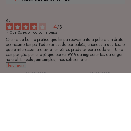
4
/
5
Opinião recolhida por terceiros
Creme de banho prático que limpa suavemente a pele e a hidrata 
ao mesmo tempo. Pode ser usado por bebês, crianças e adultos, o 
que é interessante e evita ter vários produtos para cada um. Uma 
composição perfeita já que possui 99% de ingredientes de origem 
natural. Embalagem simples, mas suficiente e
...
leia mais
Opiniões de
31/03/2025
, após uma experiência de
16/03/2025
por
Nellyd10_8166 R.
Publicado originalmente em
www.eau-thermale-avene.fr (fr)
Ver a avaliação original
Relatório
5
/
5
Opinião recolhida por terceiros