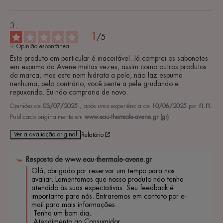
1
/
5
Opinião espontânea
Este produto em particular é inaceitável. Já comprei os sabonetes 
em espuma da Avene muitas vezes, assim como outros produtos 
da marca, mas este nem hidrata a pele, não faz espuma 
nenhuma, pelo contrário, você sente a pele grudando e 
repuxando. Eu não compraria de novo.
Opiniões de
03/07/2025
, após uma experiência de
10/06/2025
por
Π.Π.
Publicado originalmente em
www.eau-thermale-avene.gr (gr)
Ver a avaliação original
Relatório
Resposta de
www.eau-thermale-avene.gr
Olá, obrigado por reservar um tempo para nos 
avaliar. Lamentamos que nosso produto não tenha 
atendido às suas expectativas. Seu feedback é 
importante para nós. Entraremos em contato por e-
mail para mais informações.

 Tenha um bom dia,

 Atendimento ao Consumidor