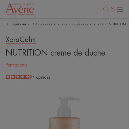
Pontos
de
venda
Página inicial
Cuidados com o rosto
cuidados com o rosto
NUTRITION c
XeraCalm
NUTRITION creme de duche
Permanente
4.8
/
5
94
opiniões
-