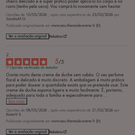
cheiro delicado e é super prático poder aplicá-lo no corpo e no 
rosto (tenho pele seca). Vou comprá-lo novamente sem hesitar.
Opiniões de
10/03/2026
, após uma experiência de
23/02/2026
por
SandraM G.
Publicado originalmente em
www.eau-thermale-avene.fr (fr)
Ver a avaliação original
Relatório
5
/
5
Opinião verificada do testador
Gostei muito deste creme de duche sem sabão. O seu perfume 
floral e delicado é muito discreto. A embalagem é muito prática 
para poder dosear a quantidade exata que se pretende usar. Este 
creme de duche espuma ligeira e muito facilmente. É, portanto, 
adequado para toda a família e especialmente para 
...
leia mais
Opiniões de
08/03/2026
, após uma experiência de
21/02/2026
por
KarenV X.
Publicado originalmente em
www.eau-thermale-avene.fr (fr)
Ver a avaliação original
Relatório