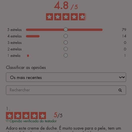
4.8
/
5
5
estrelas
79
4
estrelas
14
3
estrelas
0
2
estrelas
0
1
estrela
1
Classificar as opiniões
5
/
5
Opinião verificada do testador
Adoro este creme de duche. É muito suave para a pele, tem um 