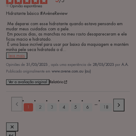
5
/
5
Opinião espontânea
Hidratante básico #AvèneReview

 Me deparei com esse hidratante quando estava pensando em 
mudar meus cuidados com a pele.

 Em poucos dias, as manchas no meu rosto desapareceram e ele 
ficou macio e hidratado.

 É uma base incrível para usar por baixo da maquiagem e mantém 
minha pele seca hidratada o d
...
leia mais
Opiniões de
31/03/2023
, após uma experiência de
28/03/2023
por
A.A.
Publicado originalmente em
www.avene.com.au (au)
Ver a avaliação original
Relatório
1
2
3
4
5
6
18