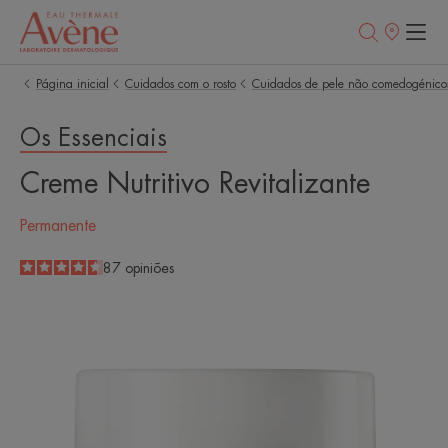
Pontos
de
venda
Página inicial
Cuidados com o rosto
Cuidados de pele não comedogénico
Os Essenciais
Creme Nutritivo Revitalizante
Permanente
4.6
/
5
87
opiniões
-