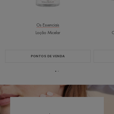
Os Essenciais
Loção Micelar
C
PONTOS DE VENDA
Ir
Ir
para
para
o
o
item
item
1
2