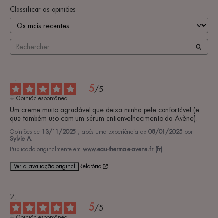
Classificar as opiniões
5
/
5
Opinião espontânea
Um creme muito agradável que deixa minha pele confortável (e 
que também uso com um sérum antienvelhecimento da Avène).
Opiniões de
13/11/2025
, após uma experiência de
08/01/2025
por
Sylvie A.
Publicado originalmente em
www.eau-thermale-avene.fr (fr)
Ver a avaliação original
Relatório
5
/
5
Opinião espontânea