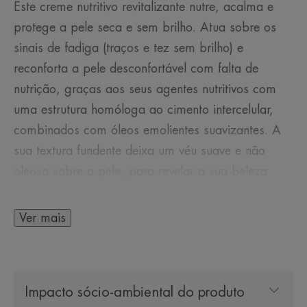
Este creme nutritivo revitalizante nutre, acalma e
protege a pele seca e sem brilho. Atua sobre os
sinais de fadiga (traços e tez sem brilho) e
reconforta a pele desconfortável com falta de
nutrição, graças aos seus agentes nutritivos com
uma estrutura homóloga ao cimento intercelular,
combinados com óleos emolientes suavizantes. A
sua textura fundente deixa um véu suave e não
oleoso sobre a pele, para revelar a sua beleza
natural. A composição deste creme nutritivo inclui
extrato natural de frutos vermelhos, um
Ver mais
"impulsionador" das células da pele e uma forma
estável de vitamina E antioxidante para combater
eficazmente os sinais de fadiga, bem como a
Impacto sócio-ambiental do produto
Água termal d'Avène calmante e suavizante. A