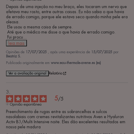
Depois de uma injeção no meu braço, eles tocaram um nervo que 
afetava meu rosto, entre outras coisas. Eu não sabia o que havia 
de errado comigo, porque ele estava seco quando minha pele era 
oleosa.

 Ele usou a mesma coisa de sempre.

 Até que o médico me disse o que havia de errado comigo.

 Fui procu
...
leia mais
Opiniões de
17/07/2025
, após uma experiência de
15/07/2025
por
Beatriz S.
Publicado originalmente em
www.eau-thermale-avene.es (es)
Ver a avaliação original
Relatório
5
/
5
Opinião espontânea
Preenchimento de rugas entre as sobrancelhas e sulcos 
nasolabiais com cremes revitalizantes nutritivos Aven e Hyaluron 
Activ B3/Multi Intensive noite. Eles dão excelentes resultados em 
nossa pele madura