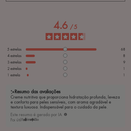
4.6
/
5
5
estrelas
68
4
estrelas
8
3
estrelas
9
2
estrelas
1
1
estrela
1
Resumo das avaliações
Creme nutritiva que proporciona hidratação profunda, leveza
e conforto para peles sensíveis, com aroma agradável e
textura luxuosa. Indispensável para o cuidado da pele.
Este resumo é gerado por IA
Foi útil?
Sim
Não