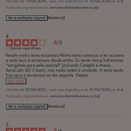
Opiniões de
19/06/2024
, após uma experiência de
16/06/2024
por
A.A.
Publicado originalmente em
www.eau-thermale-avene.es (es)
Ver a avaliação original
Relatório
4
/
5
Opinião espontânea
Resolvi minha testa escamosa Minha testa começou a ter eczema 
e está seca e escamosa desde então. Eu tentei vários hidratantes 
"amigáveis para pele sensível" (incluindo Cetaphil e Avene 
XeraCalm AD Cream), mas nada retém a umidade. A testa ainda 
fica seca e escamosa no dia seguinte. Depois
...
leia mais
Opiniões de
02/04/2023
, após uma experiência de
31/03/2023
por
A.A.
Publicado originalmente em
www.eau-thermale-avene.ca (us)
Ver a avaliação original
Relatório