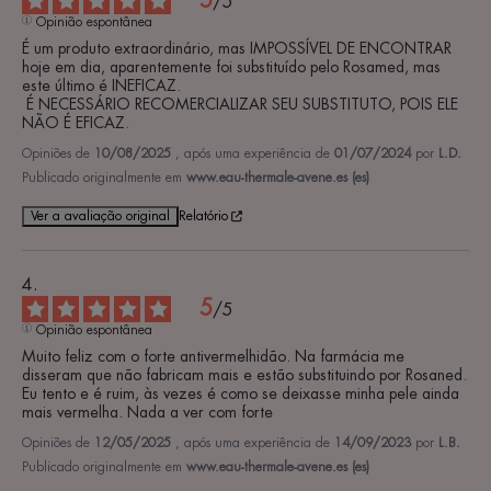
5
/
5
Opinião espontânea
É um produto extraordinário, mas IMPOSSÍVEL DE ENCONTRAR 
hoje em dia, aparentemente foi substituído pelo Rosamed, mas 
este último é INEFICAZ.

 É NECESSÁRIO RECOMERCIALIZAR SEU SUBSTITUTO, POIS ELE 
NÃO É EFICAZ.
Opiniões de
10/08/2025
, após uma experiência de
01/07/2024
por
L.D.
Publicado originalmente em
www.eau-thermale-avene.es (es)
Ver a avaliação original
Relatório
5
/
5
Opinião espontânea
Muito feliz com o forte antivermelhidão. Na farmácia me 
disseram que não fabricam mais e estão substituindo por Rosaned. 
Eu tento e é ruim, às vezes é como se deixasse minha pele ainda 
mais vermelha. Nada a ver com forte
Opiniões de
12/05/2025
, após uma experiência de
14/09/2023
por
L.B.
Publicado originalmente em
www.eau-thermale-avene.es (es)