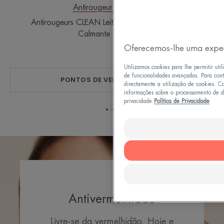
Antirougeurs
Antirougeurs CLEAN Leite de Limpeza
Calmante
Oferecemos-lhe uma exper
Utilizamos cookies para lhe permitir ut
de funcionalidades avançadas. Para conti
PONTOS DE VENDA
directamente a utilização de cookies. Ca
informações sobre o processamento de da
privacidade:
Política de Privacidade
Ir
Ir
Ir
para
para
para
o
o
o
item
item
item
1
2
3
Antivermelhidão
Livre-se da vermelhidão. Hoje e