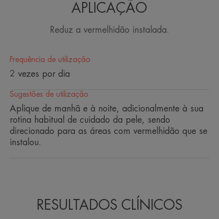
APLICAÇÃO
Um cuidado concentrado para
Reduz a vermelhidão instalada.
aliviar especificamente a
vermelhidão localizada e
pequenos vasos visíveis. Sem
Frequência de utilização
perfume.
2 vezes por dia
Sugestões de utilização
Aplique de manhã e à noite, adicionalmente à sua
rotina habitual de cuidado da pele, sendo
direcionado para as áreas com vermelhidão que se
Vantagem
instalou.
Cuidado concentrado para uma ação específica.
Benefícios
• ANTIVERMELHIDÃO: o TRP-Regulin™ diminui a
RESULTADOS CLÍNICOS
reatividade da pele.