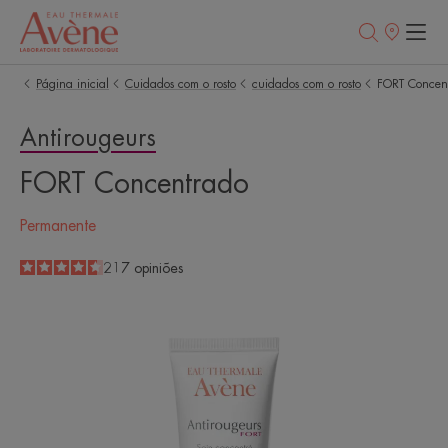
Pontos
de
venda
Página inicial
Cuidados com o rosto
cuidados com o rosto
FORT Concen
Antirougeurs
FORT Concentrado
Permanente
4.6
/
5
217
opiniões
-