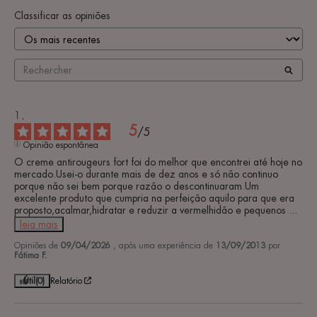
Classificar as opiniões
5
/
5
Opinião espontânea
O creme antirougeurs fort foi do melhor que encontrei até hoje no 
mercado.Usei-o durante mais de dez anos e só não continuo 
porque não sei bem porque razão o descontinuaram.Um 
excelente produto que cumpria na perfeição aquilo para que era 
proposto,acalmar,hidratar e reduzir a vermelhidão e pequenos 
...
leia mais
Opiniões de
09/04/2026
, após uma experiência de
13/09/2013
por
Fátima F.
Útil
(0)
Relatório