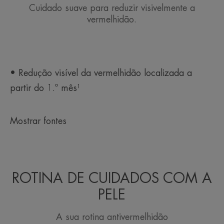
• SUAVIZANTE: graças à água termal d'Avène
Cuidado suave para reduzir visivelmente a
naturalmente calmante e suavizante.
vermelhidão.
• AÇÃO SUAVIZANTE: alto conteúdo de Sulfato
de Dextrano.
• Redução visível da vermelhidão localizada a
partir do 1.º mês¹
Mostrar fontes
ROTINA DE CUIDADOS COM A
PELE
A sua rotina antivermelhidão