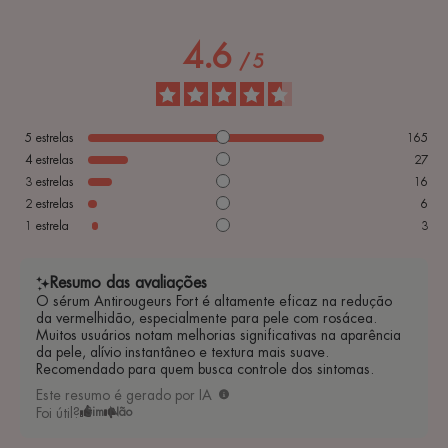
4.6
/
5
5
estrelas
165
4
estrelas
27
3
estrelas
16
2
estrelas
6
1
estrela
3
Resumo das avaliações
O sérum Antirougeurs Fort é altamente eficaz na redução
da vermelhidão, especialmente para pele com rosácea.
Muitos usuários notam melhorias significativas na aparência
da pele, alívio instantâneo e textura mais suave.
Recomendado para quem busca controle dos sintomas.
Este resumo é gerado por IA
Foi útil?
Sim
Não