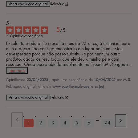
Ver a avaliação original
Relatório
5
/
5
Opinião espontânea
Excelente produto. Eu o uso há mais de 25 anos, é essencial para 
mim e agora não consigo encontrá-lo em lugar nenhum. Estou 
desesperada porque não posso substituí-lo por nenhum outro 
produto, dados os resultados que ele deu à minha pele com 
rosácea. Onde posso obtê-lo atualmente na Espanha? Obrigado
...
leia mais
Opiniões de
23/04/2025
, após uma experiência de
10/04/2025
por
M.S.
Publicado originalmente em
www.eau-thermale-avene.es (es)
Ver a avaliação original
Relatório
1
2
3
4
5
6
44