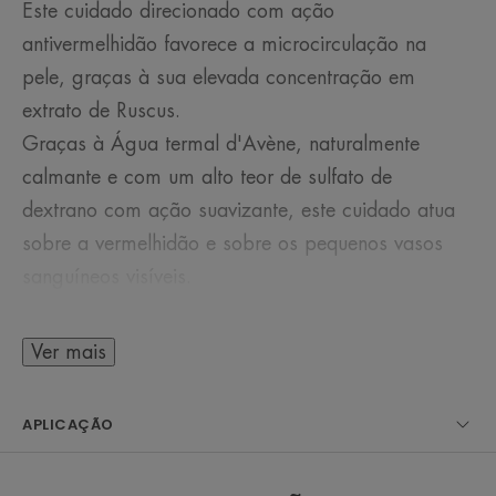
Este cuidado direcionado com ação
antivermelhidão favorece a microcirculação na
pele, graças à sua elevada concentração em
extrato de Ruscus.
Graças à Água termal d'Avène, naturalmente
calmante e com um alto teor de sulfato de
dextrano com ação suavizante, este cuidado atua
sobre a vermelhidão e sobre os pequenos vasos
sanguíneos visíveis.
Ver mais
ALGUMAS PALAVRAS DO NOSSO
ESPECIALISTA
APLICAÇÃO