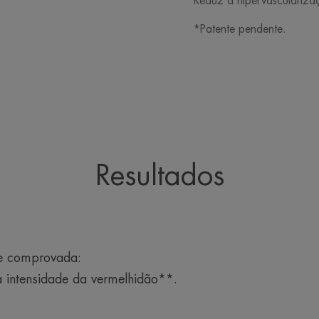
Reduz a hipervasculariza
*Patente pendente.
Resultados
te comprovada:
 intensidade da vermelhidão**.