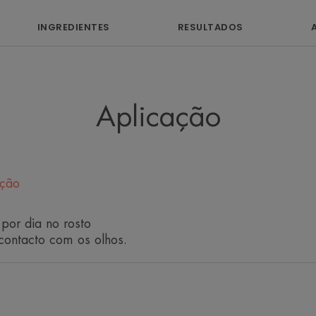
INGREDIENTES
RESULTADOS
"Um produto únic
espeta
Prof. 
Aplicação
ação
Benefícios
 por dia no rosto
- REDUZ A VERMELHIDÃO CRÓNICA e t
 contacto com os olhos.
- ACALMA IMEDIATAMENTE
- HIDRATA 24H*