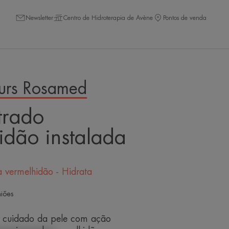
Newsletter
Centro de Hidroterapia de Avène
Pontos de venda
eurs Rosamed
trado
idão instalada
 vermelhidão - Hidrata
niões
e cuidado da pele com ação