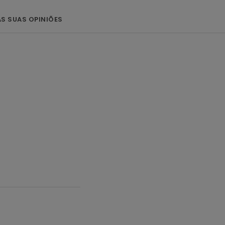
AS SUAS OPINIÕES
o e histórico, é
cular!"
Saurat
em uma ação antirrecidiva