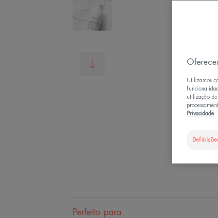
Oferece
Utilizamos c
funcionalida
utilização d
processament
Privacidade
Definiçõe
Perfeito para