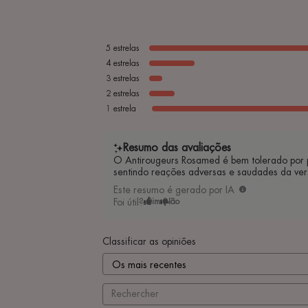
5
estrelas
4
estrelas
3
estrelas
2
estrelas
1
estrela
Resumo das avaliações
O Antirougeurs Rosamed é bem tolerado por pe
sentindo reações adversas e saudades da vers
Este resumo é gerado por IA
Foi útil?
Sim
Não
Classificar as opiniões