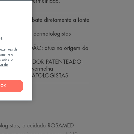
a origem da vermelhidão.
duração combate diretamente a fonte
conjunto com dermatologistas
es
VERMELHIDÃO: atua na origem da
fazer uso de
tamente a
s sobre o
ATIVO INOVADOR PATENTEADO:
ica de
% para pele vermelha
O COM DERMATOLOGISTAS
OK
or
ologistas, o cuidado ROSAMED