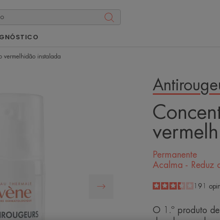
AGNÓSTICO
 vermelhidão instalada
Antiroug
Concen
vermelh
Permanente
Acalma - Reduz a
3.4
/
5
191
opi
-
O 1.º produto d