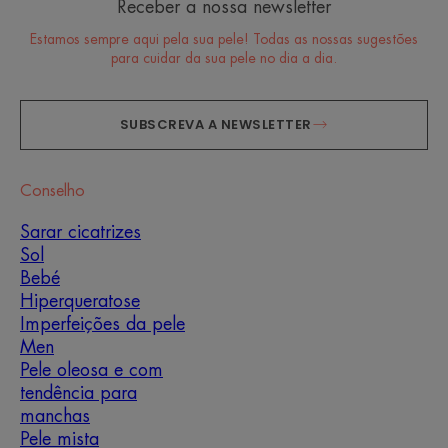
Receber a nossa newsletter
Estamos sempre aqui pela sua pele! Todas as nossas sugestões
para cuidar da sua pele no dia a dia.
SUBSCREVA A NEWSLETTER
Conselho
Sarar cicatrizes
Sol
Bebé
Hiperqueratose
Imperfeições da pele
Men
Pele oleosa e com
tendência para
manchas
Pele mista