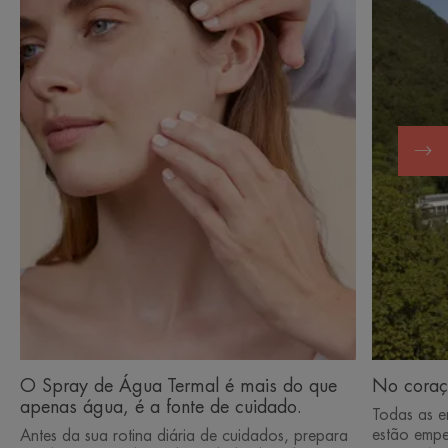
de
de
Água
Avène-
Termal
les-
é
Bains:
mais
do
que
apenas
água,
é
a
fonte
de
cuidado.
O Spray de Água Termal é mais do que
No coraç
apenas água, é a fonte de cuidado.
Todas as e
estão emp
Antes da sua rotina diária de cuidados, prepara