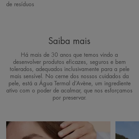
de resíduos
Saiba mais
Há mais de 30 anos que temos vindo a
desenvolver produtos eficazes, seguros e bem
tolerados, adequados inclusivamente para a pele
mais sensível. No cerne dos nossos cuidados da
pele, está a Água Termal d’Avène, um ingrediente
ativo com o poder de acalmar, que nos esforçamos
por preservar.
Descubra
Descubra
O
No
Spray
coração