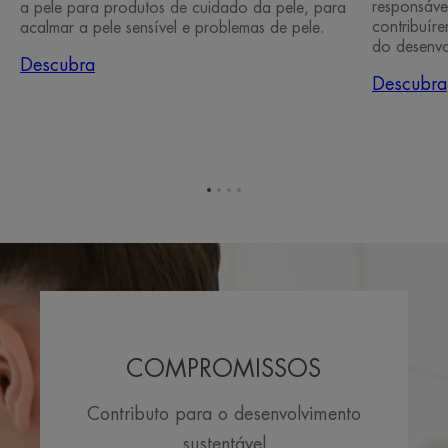
responsáve
a pele para produtos de cuidado da pele, para
contribuír
acalmar a pele sensível e problemas de pele.
do desenvo
Descubra
Descubra
Ir
Ir
Ir
Ir
para
para
para
para
o
o
o
o
item
item
item
item
1
2
3
4
COMPROMISSOS
Contributo para o desenvolvimento
sustentável