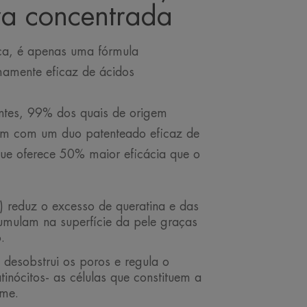
tra concentrada
ca, é apenas uma fórmula
mamente eficaz de ácidos
ntes, 99% dos quais de origem
rum com um duo patenteado eficaz de
que oferece 50% maior eficácia que o
) reduz o excesso de queratina e das
umulam na superfície da pele graças
.
 desobstrui os poros e regula o
inócitos- as células que constituem a
rme.