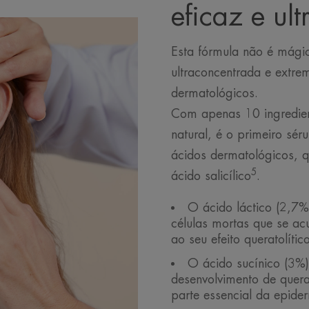
eficaz e ul
Esta fórmula não é mági
ultraconcentrada e extre
dermatológicos.
Com apenas 10 ingredie
natural, é o primeiro sé
ácidos dermatológicos, 
5
ácido salicílico
.
O ácido láctico (2,7%
células mortas que se ac
ao seu efeito queratolítico
O ácido sucínico (3%)
desenvolvimento de querat
parte essencial da epide