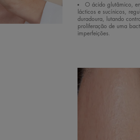
O ácido glutâmico, e
lácticos e sucínicos, re
duradoura, lutando contr
proliferação de uma bact
imperfeições.