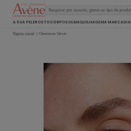
A SUA PELE
ROSTO
CORPO
SOL
MAQUILHAGEM
A MARCA
DI
Página inicial
Cleanance Sérum