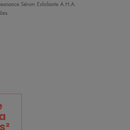
leanance Sérum Esfoliante A.H.A.
ões.
e
a
s²