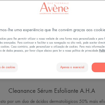
mos-lhe uma experiência que lhe convém graças aos cooki
ookies para lhe permitir utilizar o nosso website de uma forma mais personalizada e para 
des avançadas. Para continuar e facilitar a sua navegação no sítio web, pode aceitar direc
e cookies. Caso contrário, pode personalizar a utilização de cookies. Para mais informaçõe
o de dados pessoais, por favor clique abaixo para ler a nossa política de privacidade:
Polít
s de cookies
Apenas o essencial
Cleanance Sérum Esfoliante A.H.A
sto por um duo de ácidos dermatológicos 50% mais efica