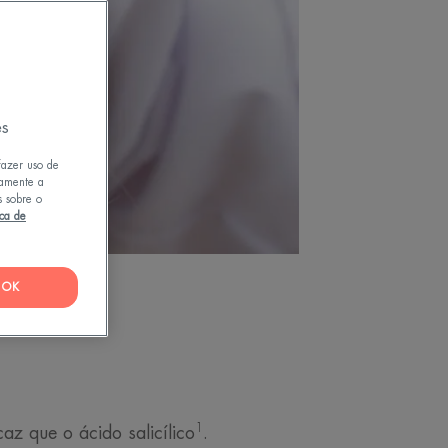
es
fazer uso de
tamente a
s sobre o
ica de
OK
1
z que o ácido salicílico
.