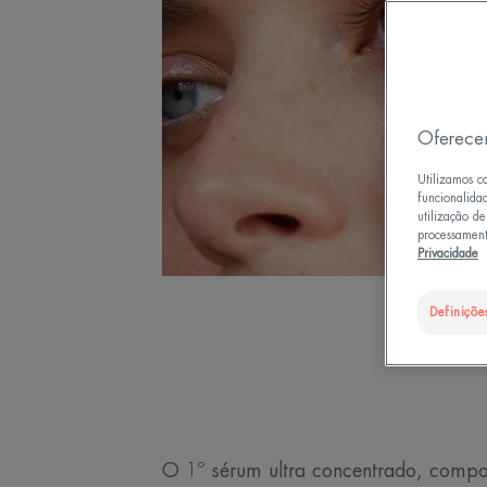
Oferece
Utilizamos c
funcionalida
utilização d
processament
Privacidade
Definiçõe
O 1º sérum ultra concentrado, compo