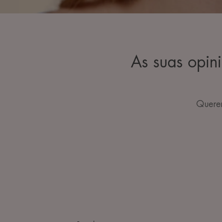
As suas opin
Querem