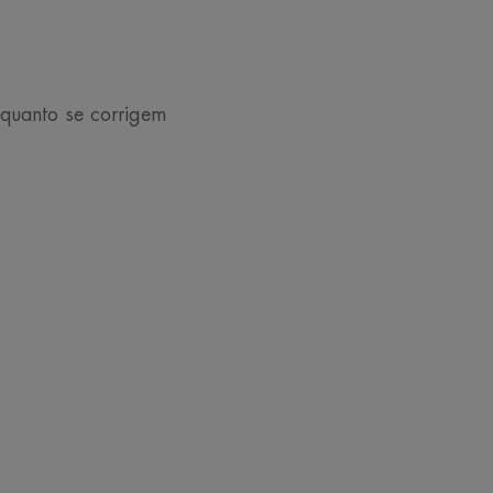
 é resistente à água, à transferência
osto, os lábios estão expostos aos
oberto. O filtro SPF 20 integrado
quanto se corrigem
RECICLÁVEL