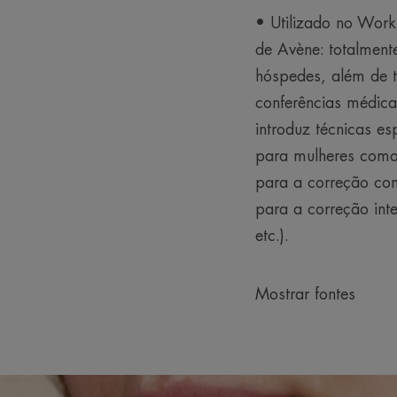
• Utilizado no Wor
de Avène: totalmente
hóspedes, além de t
conferências médi
introduz técnicas es
para mulheres como
para a correção com
para a correção int
etc.).
Mostrar fontes