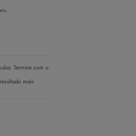
eis.
tivo e aperfeiçoador que protege
o SPF 20. Realça o sorriso de forma
 suba. Termine com o
onforto diário aos lábios sensíveis.
resultado mais
 natural delicada e um brilho
tonalidade Soft Nude realça o
a aplicação do Couvrance Bálsamo
os lábios sensíveis ao mesmo tempo