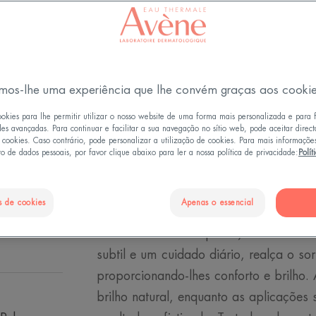
natural e luminos
Ilumina o rosto.
Nutrição, proteç
mos-lhe uma experiência que lhe convém graças aos cooki
ookies para lhe permitir utilizar o nosso website de uma forma mais personalizada e para 
Nude
Radiant
des avançadas. Para continuar e facilitar a sua navegação no sítio web, pode aceitar direc
Stick
Stick
3gr
e cookies. Caso contrário, pode personalizar a utilização de cookies. Para mais informaçõe
o de dados pessoais, por favor clique abaixo para ler a nossa política de privacidade:
Polít
s de cookies
Apenas o essencial
Este cuidado nutritivo com cobertura n
bálsamo e de um aperfeiçoador labia
subtil e um cuidado diário, realça o sorr
proporcionando-lhes conforto e brilho.
brilho natural, enquanto as aplicações 