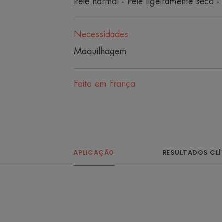
Pele normal - Pele ligeiramente seca -
Necessidades
Maquilhagem
Feito em França
APLICAÇÃO
RESULTADOS CL