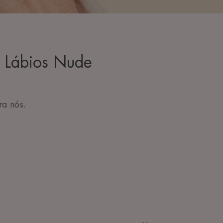
r Lábios Nude
ra nós.