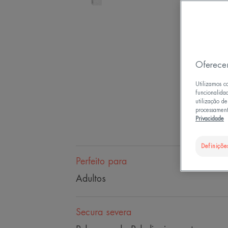
Oferece
Utilizamos c
funcionalida
utilização d
processament
Privacidade
Definiçõe
Perfeito para
Adultos
Secura severa