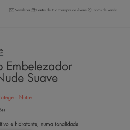
Newsletter
Centro de Hidroterapia de Avène
Pontos de venda
e
o Embelezador
 Nude Suave
otege - Nutre
ões
tivo e hidratante, numa tonalidade