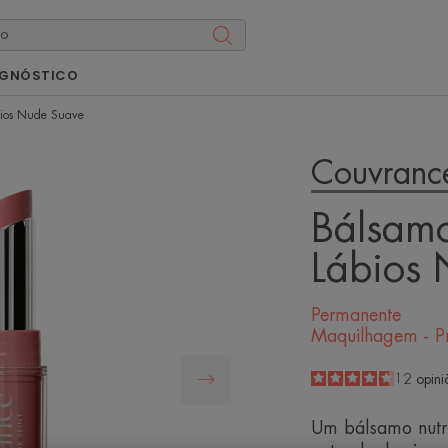
AGNÓSTICO
bios Nude Suave
Couvranc
Bálsam
Lábios
Permanente
Maquilhagem - Pr
4.7
/
5
12
opini
-
Um bálsamo nutri