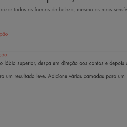
orizar todas as formas de beleza, mesmo as mais sensív
ação
Vantagem
Um bálsamo subtilmente colorido, nutri
ção:
contra os raios UV, graças ao seu filtr
 lábio superior, desça em direção aos cantos e depois
natural, ilumina o rosto e proporciona c
a um resultado leve. Adicione várias camadas para um 
Benefícios
• REALÇA o sorriso com uma tonalidade
perlado, sem acabamento pegajoso. A 
sorriso de forma subtil.
• HIDRATANTE* ao longo do dia. Cad
Labial Aperfeiçoador Soft Nude nutre 