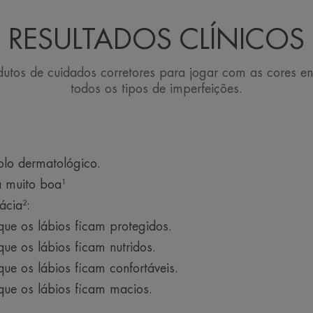
que realça a sua cor natural. O bálsamo
e ao suor.
RESULTADOS CLÍNICOS
• PROTEÇÃO contra o sol. Tal como o r
raios UV, mesmo quando o céu está enc
protege-os diariamente.
tos de cuidados corretores para jogar com as cores en
todos os tipos de imperfeições.
TEXTURA
olo dermatológico.
Benefícios da textura
a muito boa¹
Textura cremosa e fundente para um sorriso
delicioso.
ácia²:
ue os lábios ficam protegidos.
Aroma do produto
e os lábios ficam nutridos.
Sem perfume.
e os lábios ficam confortáveis.
* As camadas superficiais da epiderme.
ue os lábios ficam macios.