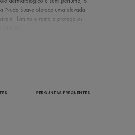
trolo dermatológico e sem perfume, o
s Nude Suave oferece uma elevada
íveis. Ilumina o rosto e protege os
ro SPF 20.
 NOSSO ESPECIALISTA
TES
PERGUNTAS FREQUENTES
 e nutritiva para
 lábios com um véu
nado.