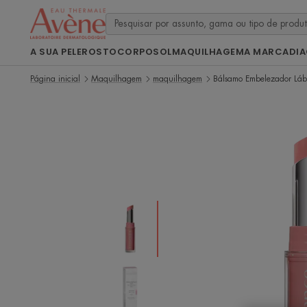
A SUA PELE
ROSTO
CORPO
SOL
MAQUILHAGEM
A MARCA
DI
Página inicial
Maquilhagem
maquilhagem
Bálsamo Embelezador Lá