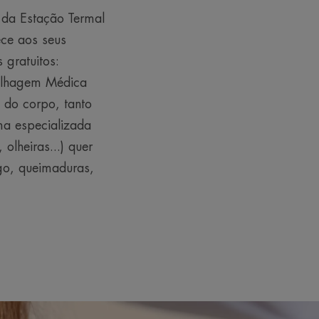
 da Estação Termal
ece aos seus
 gratuitos:
ilhagem Médica
u do corpo, tanto
a especializada
olheiras...) quer
igo, queimaduras,