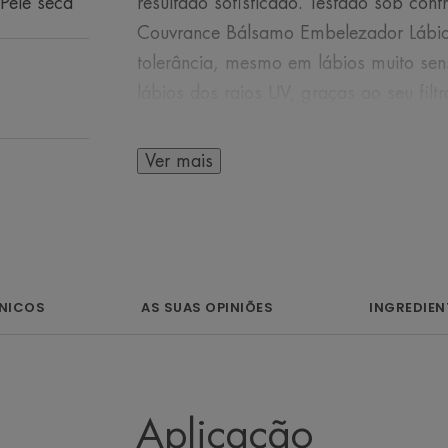
 Pele seca
resultado sofisticado. Testado sob con
Couvrance Bálsamo Embelezador Lábio
tolerância, mesmo em lábios muito sens
lábios dos raios UV, graças ao seu filt
Ver mais
ALGUMAS PALAVRAS DO
ÍNICOS
AS SUAS OPINIÕES
INGREDIEN
Uma fórmula suave
embelezar os seus
Aplicação
aceti