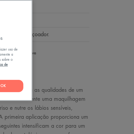
a.
ão UV, aperfeiçoador.
es
fazer uso de
 Red
Rosa suave
tamente a
s sobre o
ica de
OK
atural combina as qualidades de um
l. Simultaneamente uma maquilhagem
iso e nutre os lábios sensíveis,
 A primeira aplicação proporciona um
seguintes intensificam a cor para um