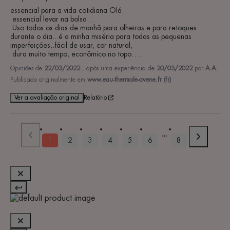
essencial para a vida cotidiana Olá

 essencial levar na bolsa...

 Uso todos os dias de manhã para olheiras e para retoques 
durante o dia...é a minha miséria para todas as pequenas 
imperfeições..fácil de usar, cor natural,

 dura muito tempo, econômico no topo….
Opiniões de
22/03/2022
, após uma experiência de
20/03/2022
por
A.A.
Publicado originalmente em
www.eau-thermale-avene.fr (fr)
Ver a avaliação original
Relatório
1
2
3
4
5
6
8