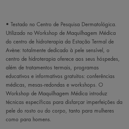
retoques rápidos ao longo do dia. Resistente à
água, ao suor e à transferência.
• ILUMINADOR O Couvrance Pincel Corretor
• Testado no Centro de Pesquisa Dermatológica.
Bege ilumina as áreas de sombra do rosto e
disfarça os sinais de fadiga e linhas finas, para
Utilizado no Workshop de Maquilhagem Médica
uma tez uniforme e radiante. A fórmula, leve e fácil
do centro de hidroterapia da Estação Termal de
de aplicar, respeita a pele sensível e protege
Avène: totalmente dedicado à pele sensível, o
contra os raios UV, graças ao seu filtro SPF 15.
centro de hidroterapia oferece aos seus hóspedes,
além de tratamentos termais, programas
TEXTURA
educativos e informativos gratuitos: conferências
médicas, mesas-redondas e workshops. O
Benefícios da textura
Workshop de Maquilhagem Médica introduz
Textura leve, não oleosa, que não marca as imperfeições
técnicas específicas para disfarçar imperfeições da
da pele.
pele do rosto ou do corpo, tanto para mulheres
Aroma do produto
como para homens.
Sem perfume.