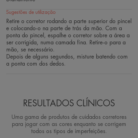
uniformizador do tom de pele.
Sugestões de utilização
Retire o corretor rodando a parte superior do pincel
e colocando-o na parte de trás da mão. Com a
ponta do pincel, espalhe o corretor sobre a área a
Vantagem
ser corrigida, numa camada fina. Retire-o para a
mão, se necessário.
O Couvrance Pincel Corretor Bege esconde
Depois de alguns segundos, misture batendo com
eficazmente as imperfeições localizadas da pele e
a ponta com dos dedos.
ilumina as áreas de sombra do rosto. A sua textura
leve e cobertura respeitam a pele sensível e
iluminam a tez, com toques de luz após a
maquilhagem.
RESULTADOS CLÍNICOS
Benefícios
• CORRIGE imperfeições. A textura leve e a
Uma gama de produtos de cuidados corretores
cobertura disfarçam áreas escuras do rosto,
para jogar com as cores enquanto se corrigem
olheiras, imperfeições localizadas e vermelhidão. O
todos os tipos de imperfeições.
pincel é fácil de levar para todo o lado e permite