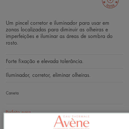
Um pincel corretor e iluminador para usar em
zonas localizadas para diminuir as olheiras e
imperfeições e iluminar as áreas de sombra do
rosto.
Forte fixação e elevada tolerância.
Iluminador, corretor, eliminar olheiras.
Caneta
Perfeito para
Adultos