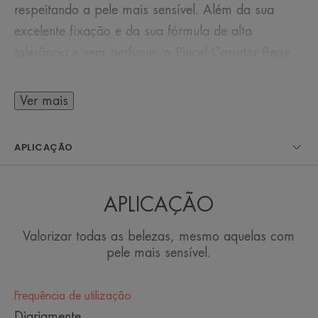
respeitando a pele mais sensível. Além da sua
excelente fixação e da sua fórmula de alta
tolerância e sem perfume, o Pincel Corretor Bege
contém proteção UV SPF 15, para proteger a pele
já fragilizada dos raios solares. É resistente à
Ver mais
água, à transferência e ao suor.
APLICAÇÃO
ALGUMAS PALAVRAS DO NOSSO
APLICAÇÃO
ESPECIALISTA
Valorizar todas as belezas, mesmo aquelas com
pele mais sensível.
O pincel embelezador 3 em 1:
Frequência de utilização
corretor, iluminador e
Diariamente