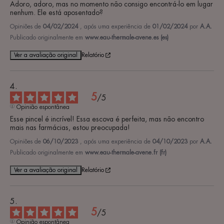
Adoro, adoro, mas no momento não consigo encontrá-lo em lugar 
nenhum. Ele está aposentado?
Opiniões de
04/02/2024
, após uma experiência de
01/02/2024
por
A.A.
Publicado originalmente em
www.eau-thermale-avene.es (es)
Ver a avaliação original
Relatório
5
/
5
Opinião espontânea
Esse pincel é incrível! Essa escova é perfeita, mas não encontro 
mais nas farmácias, estou preocupada!
Opiniões de
06/10/2023
, após uma experiência de
04/10/2023
por
A.A.
Publicado originalmente em
www.eau-thermale-avene.fr (fr)
Ver a avaliação original
Relatório
5
/
5
Opinião espontânea