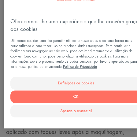
Tipo de pele
Oferecemos-lhe uma experiência que lhe convém graç
Pele com imperfeições - Pele sensível
aos cookies
Utilizamos cookies para lhe permitir utilizar o nosso website de uma forma mais
Necessidades
personalizada e para fazer uso de funcionalidades avançadas. Para continuar e
facilitar a sua navegação no sítio web, pode aceitar directamente a utilização de
Tez uniforme - Anti-inchaço
cookies. Caso contrário, pode personalizar a utilização de cookies. Para mais
informações sobre o processamento de dados pessoais, por favor clique abaixo par
ler a nossa política de privacidade:
Política de Privacidade
Feito em França
Definições de cookies
O Couvrance Pincel Corretor Bege esconde
eficazmente as imperfeições localizadas da pele e
OK
ilumina as áreas de sombra do rosto. Com a sua
Apenas o essencial
textura fina e cobertura leve a moderada, disfarça
pequenas manchas e vermelhidão e pode ser
aplicado com toques leves após a maquilhagem,