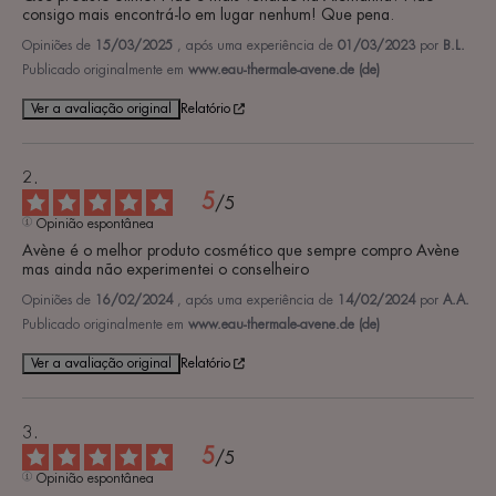
consigo mais encontrá-lo em lugar nenhum! Que pena.
Opiniões de
15/03/2025
, após uma experiência de
01/03/2023
por
B.L.
Publicado originalmente em
www.eau-thermale-avene.de (de)
Ver a avaliação original
Relatório
5
/
5
Opinião espontânea
Avène é o melhor produto cosmético que sempre compro Avène 
mas ainda não experimentei o conselheiro
Opiniões de
16/02/2024
, após uma experiência de
14/02/2024
por
A.A.
Publicado originalmente em
www.eau-thermale-avene.de (de)
Ver a avaliação original
Relatório
5
/
5
Opinião espontânea