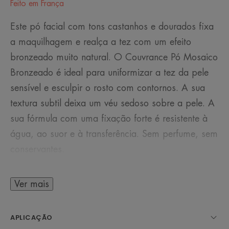
Feito em França
Este pó facial com tons castanhos e dourados fixa
a maquilhagem e realça a tez com um efeito
bronzeado muito natural. O Couvrance Pó Mosaico
Bronzeado é ideal para uniformizar a tez da pele
sensível e esculpir o rosto com contornos. A sua
textura subtil deixa um véu sedoso sobre a pele. A
sua fórmula com uma fixação forte é resistente à
água, ao suor e à transferência. Sem perfume, sem
conservantes.
Ver mais
ALGUMAS PALAVRAS DO NOSSO
ESPECIALISTA
APLICAÇÃO