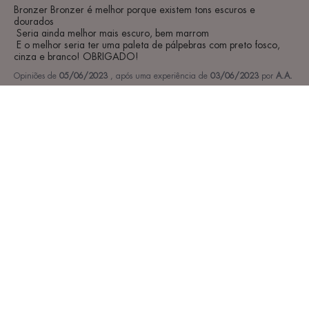
Bronzer Bronzer é melhor porque existem tons escuros e 
dourados

 Seria ainda melhor mais escuro, bem marrom

 E o melhor seria ter uma paleta de pálpebras com preto fosco, 
cinza e branco! OBRIGADO!
Opiniões de
05/06/2023
, após uma experiência de
03/06/2023
por
A.A.
Publicado originalmente em
www.eau-thermale-avene.fr (fr)
Ver a avaliação original
Relatório
1
2
3
4
5