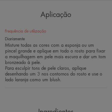
Aplicação
Tons castanhos e dourados para
dar um aspeto mais “quente” à tez
Frequência de utilização
clara, dar cor às pálpebras e fixar
Diariamente
a maquilhagem em pele mais
Misture todas as cores com a esponja ou um
escura.
pincel grande e aplique em todo o rosto para fixar
a maquilhagem em pele mais escura e dar um tom
bronzeado à pele.
Para esculpir tons de pele claros, aplique
desenhando um 3 nos contornos do rosto e use o
Vantagem
lado laranja como um blush.
Fixação forte e elevada tolerância, resistente à
água, à transferência e ao suor.
Benefícios
Ingredientes