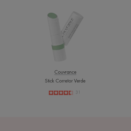
Stick
Corretor
Verde
Couvrance
Stick Corretor Verde
4.5
/
5
31
-