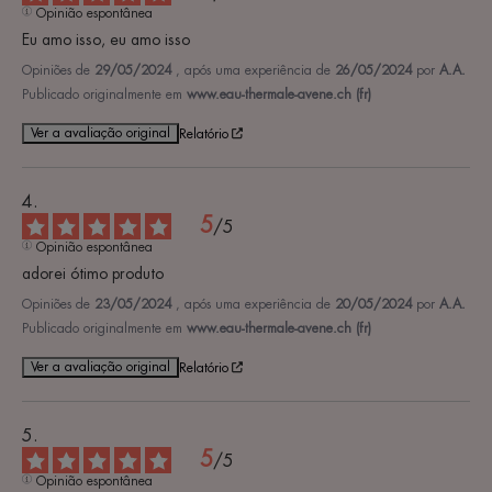
Opinião espontânea
Eu amo isso, eu amo isso
Opiniões de
29/05/2024
, após uma experiência de
26/05/2024
por
A.A.
Publicado originalmente em
www.eau-thermale-avene.ch (fr)
Ver a avaliação original
Relatório
5
/
5
Opinião espontânea
adorei ótimo produto
Opiniões de
23/05/2024
, após uma experiência de
20/05/2024
por
A.A.
Publicado originalmente em
www.eau-thermale-avene.ch (fr)
Ver a avaliação original
Relatório
5
/
5
Opinião espontânea