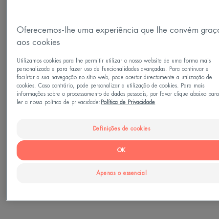
Fixador, matificante, aperfeiçoador.
Oferecemos-lhe uma experiência que lhe convém graç
Bronzer
Translúcido
Brilho saudável
Claro
aos cookies
Compacto
Compacto
10gr
Utilizamos cookies para lhe permitir utilizar o nosso website de uma forma mais
personalizada e para fazer uso de funcionalidades avançadas. Para continuar e
Perfeito para
facilitar a sua navegação no sítio web, pode aceitar directamente a utilização de
cookies. Caso contrário, pode personalizar a utilização de cookies. Para mais
Adultos
informações sobre o processamento de dados pessoais, por favor clique abaixo par
ler a nossa política de privacidade:
Política de Privacidade
Tipo de pele
Definições de cookies
Pele sensível - Todos os tipos de pele
OK
Necessidades
Apenas o essencial
Tez uniforme - Brilho