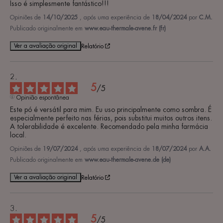
Isso é simplesmente fantástico!!!
Opiniões de
14/10/2025
, após uma experiência de
18/04/2024
por
C.M.
Publicado originalmente em
www.eau-thermale-avene.fr (fr)
Ver a avaliação original
Relatório
5
/
5
Opinião espontânea
Este pó é versátil para mim. Eu uso principalmente como sombra. É 
especialmente perfeito nas férias, pois substitui muitos outros itens. 
A tolerabilidade é excelente. Recomendado pela minha farmácia 
local.
Opiniões de
19/07/2024
, após uma experiência de
18/07/2024
por
A.A.
Publicado originalmente em
www.eau-thermale-avene.de (de)
Ver a avaliação original
Relatório
5
/
5