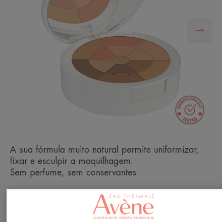
A sua fórmula muito natural permite uniformizar,
fixar e esculpir a maquilhagem.
Sem perfume, sem conservantes
Fixação forte