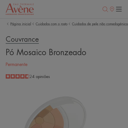
Pontos
de
venda
Página inicial
Cuidados com o rosto
Cuidados de pele não comedogénico
Couvrance
Pó Mosaico Bronzeado
Permanente
4.7
/
5
24
opiniões
-