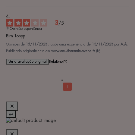
3
/
5
Opinião espontânea
Birn Toppp
Opiniões de
15/11/2023
, após uma experiência de
13/11/2023
por
A.A.
Publicado originalmente em
www.eau-thermale-avene.fr (fr)
Ver a avaliação original
Relatório
1