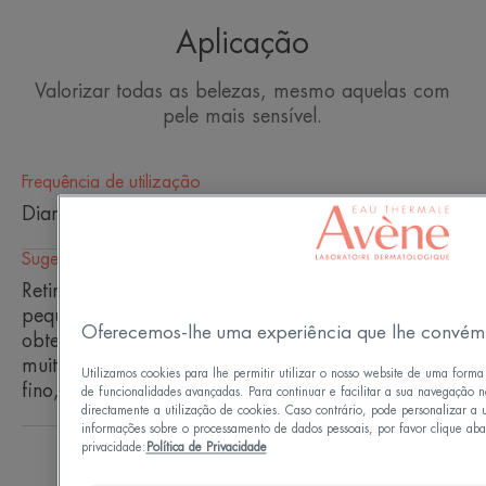
Amarelo é o tom ideal para
neutralizar as manchas azuladas,
Aplicação
nódoas negras, veias varicosas...
de forma discreta.
Valorizar todas as belezas, mesmo aquelas com
pele mais sensível.
Frequência de utilização
Diariamente
Vantagem
Sugestões de utilização
Fixação forte e elevada tolerância, resistente à
água, à transferência e ao suor.
Retire para a ponta do dedo. Aplique com
pequenos toques na imperfeição castanha até
Oferecemos-lhe uma experiência que lhe convém
obter uma tonalidade bege clara. Em imperfeições
Benefícios
muito localizadas, retire e espalhe com um pincel
Utilizamos cookies para lhe permitir utilizar o nosso website de uma forma
fino, depois fixe batendo com a ponta do dedo.
• DISFARÇA imperfeições cutâneas localizadas e
de funcionalidades avançadas. Para continuar e facilitar a sua navegação n
directamente a utilização de cookies. Caso contrário, pode personalizar a 
azuladas, graças a uma alta concentração de
informações sobre o processamento de dados pessoais, por favor clique abai
pigmentos corretores.
privacidade:
Política de Privacidade
• ELEVADA TOLERÂNCIA e FIXAÇÃO FORTE,