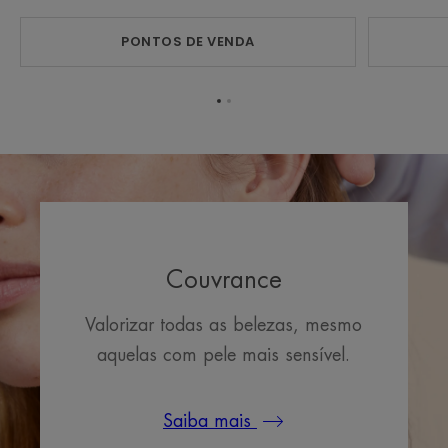
PONTOS DE VENDA
Ir
Ir
para
para
o
o
item
item
1
2
Couvrance
Valorizar todas as belezas, mesmo
aquelas com pele mais sensível.
Saiba mais