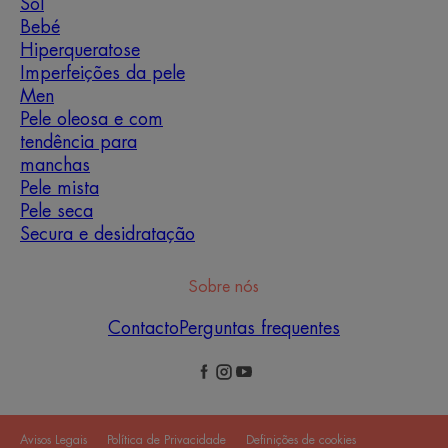
Sol
Bebé
Hiperqueratose
Imperfeições da pele
Men
Pele oleosa e com
tendência para
manchas
Pele mista
Pele seca
Secura e desidratação
Sobre nós
Contacto
Perguntas frequentes
Avisos Legais
Política de Privacidade
Definições de cookies