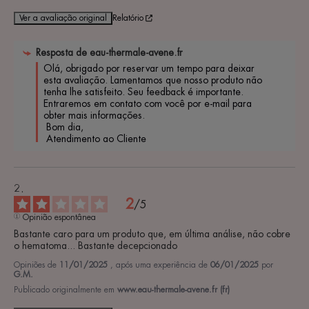
Ver a avaliação original
Relatório
Resposta de
eau-thermale-avene.fr
Olá, obrigado por reservar um tempo para deixar 
esta avaliação. Lamentamos que nosso produto não 
tenha lhe satisfeito. Seu feedback é importante. 
Entraremos em contato com você por e-mail para 
obter mais informações.

 Bom dia,

 Atendimento ao Cliente 
2
/
5
Opinião espontânea
Bastante caro para um produto que, em última análise, não cobre 
o hematoma... Bastante decepcionado
Opiniões de
11/01/2025
, após uma experiência de
06/01/2025
por
G.M.
Publicado originalmente em
www.eau-thermale-avene.fr (fr)