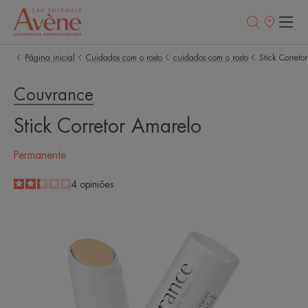
Pontos
de
venda
Página inicial
Cuidados com o rosto
cuidados com o rosto
Stick Correto
Couvrance
Stick Corretor Amarelo
Permanente
2.3
/
5
4
opiniões
-