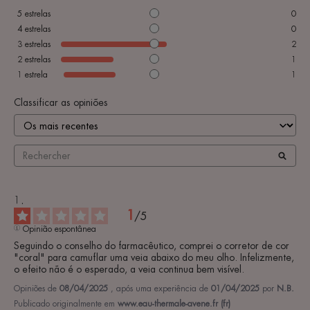
5
estrelas
0
4
estrelas
0
3
estrelas
2
2
estrelas
1
1
estrela
1
Classificar as opiniões
1
/
5
Opinião espontânea
Seguindo o conselho do farmacêutico, comprei o corretor de cor 
"coral" para camuflar uma veia abaixo do meu olho. Infelizmente, 
o efeito não é o esperado, a veia continua bem visível.
Opiniões de
08/04/2025
, após uma experiência de
01/04/2025
por
N.B.
Publicado originalmente em
www.eau-thermale-avene.fr (fr)