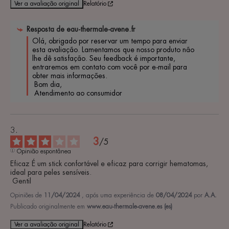
Ver a avaliação original
Relatório
Resposta de
eau-thermale-avene.fr
Olá, obrigado por reservar um tempo para enviar 
esta avaliação. Lamentamos que nosso produto não 
lhe dê satisfação. Seu feedback é importante, 
entraremos em contato com você por e-mail para 
obter mais informações.

 Bom dia,

 Atendimento ao consumidor 
3
/
5
Opinião espontânea
Eficaz É um stick confortável e eficaz para corrigir hematomas, 
ideal para peles sensíveis.

 Gentil
Opiniões de
11/04/2024
, após uma experiência de
08/04/2024
por
A.A.
Publicado originalmente em
www.eau-thermale-avene.es (es)
Ver a avaliação original
Relatório