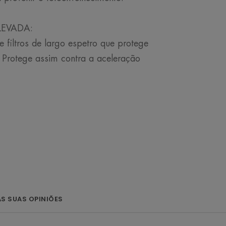
LEVADA:
filtros de largo espetro que protege
. Protege assim contra a aceleração
uma textura ultraleve para uma
o, o que a torna uma base de
de micropigmentos encapsulados na
AS SUAS OPINIÕES
so e um efeito homogéneo. Pele