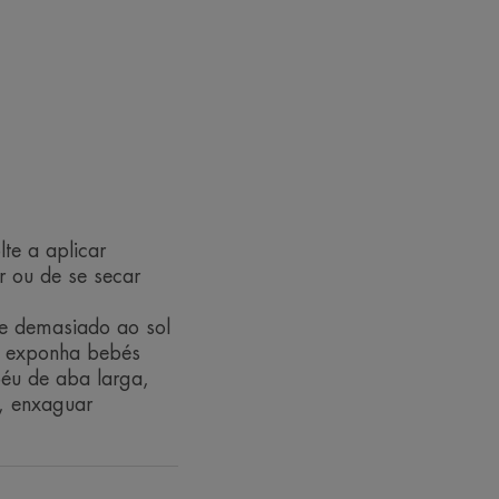
istente à água foi desenvolvida para
veis que combatem os efeitos nocivos
te a aplicar
aplicação fácil e arejada.
r ou de se secar
da com micropigmentos que são
evelar uma tez fresca e luminosa.
e demasiado ao sol
s contra os radicais livres.
ão exponha bebés
efeitos nocivos do sol, mesmo
péu de aba larga,
o, enxaguar