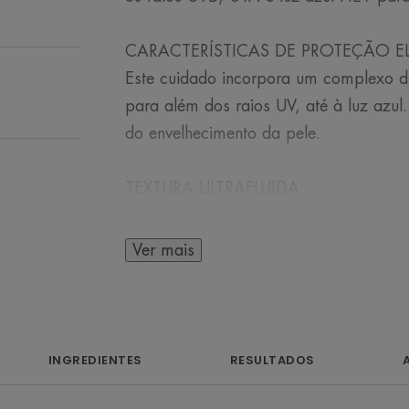
CARACTERÍSTICAS DE PROTEÇÃO E
Este cuidado incorpora um complexo de 
para além dos raios UV, até à luz azul
do envelhecimento da pele.
TEXTURA ULTRAFLUIDA:
A sua tecnologia [como água] oferece 
sensação de pele nua após a aplicaçã
Ver mais
maquilhagem perfeita.
LUMINOSIDADE
Este cuidado permite uma libertação 
INGREDIENTES
RESULTADOS
aplicação para um acabamento lumino
luminosa durante 8 horas*.