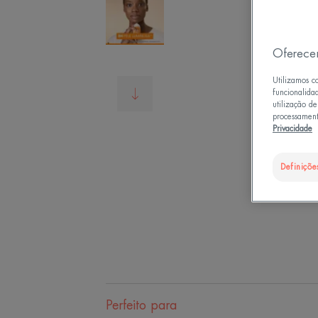
Oferece
Utilizamos c
funcionalida
utilização d
processament
Privacidade
Definiçõe
Perfeito para