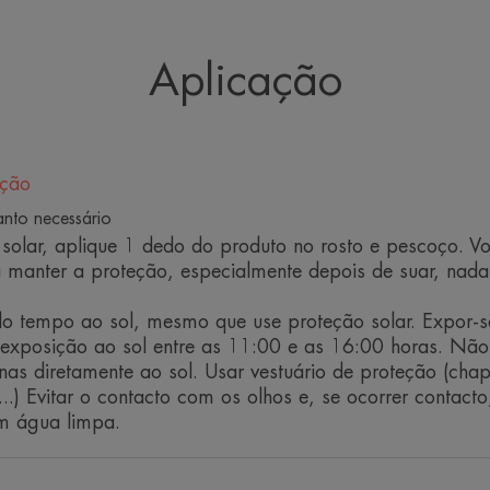
A sua fórmula de elevada tolerância res
Aplicação
a pele sensível.
Benefícios
ação
Fotoprotetor: Filtros UVB-UVA fotoestá
anto necessário
dos raios solares.
solar, aplique 1 dedo do produto no rosto e pescoço. Vol
Textura ultrafluida e leve: permite uma 
 manter a proteção, especialmente depois de suar, nada
Tecnologia de encapsulamento matiza
libertados aquando da aplicação para r
o tempo ao sol, mesmo que use proteção solar. Expor-s
Antioxidante: ajuda a proteger as célula
a exposição ao sol entre as 11:00 e as 16:00 horas. N
Resistente à água: protege a pele dos 
as diretamente ao sol. Usar vestuário de proteção (cha
enquanto nada.
rt...) Evitar o contacto com os olhos e, se ocorrer contact
m água limpa.
AMBIENTE