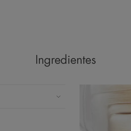
Embalagem composta por, pelo menos, 51% d
Embalagem totalmente reciclável
*Estudo clínico realizado em 22 indivíduos, aplicação úni
Ingredientes