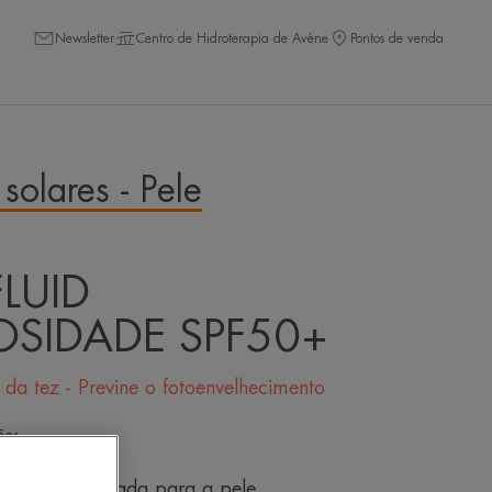
Newsletter
Centro de Hidroterapia de Avène
Pontos de venda
solares - Pele
FLUID
OSIDADE SPF50+
da tez - Previne o fotoenvelhecimento
ões
ar muito elevada para a pele