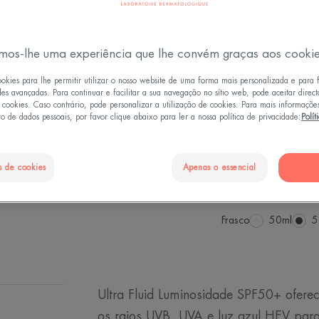
sensível. Um cui
uma tez luminosa
luminosidade natu
mos-lhe uma experiência que lhe convém graças aos cooki
ookies para lhe permitir utilizar o nosso website de uma forma mais personalizada e para 
Textura ultraflui
des avançadas. Para continuar e facilitar a sua navegação no sítio web, pode aceitar direc
e cookies. Caso contrário, pode personalizar a utilização de cookies. Para mais informaçõe
acabamento não 
o de dados pessoais, por favor clique abaixo para ler a nossa política de privacidade:
Polít
Excelente base 
Boa tolerância.
s de cookies
Apenas o essencial
Textura ultrafluid
Frasco
Frasco
50ml
F
5
Ultra Fluid Luminosidade SPF50+ ofere
os raios UVB, UVA e luz azul HEV para 