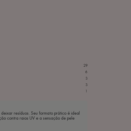
29
6
3
3
1
deixar resíduos. Seu formato prático é ideal
eção contra raios UV e a sensação de pele