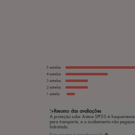
5
estrelas
4
estrelas
3
estrelas
2
estrelas
1
estrela
Resumo das avaliações
A proteção solar Avène SPF50 é frequentemente
para transporte, e o acabamento não pegajoso
hidratada.
Este resumo é gerado por IA