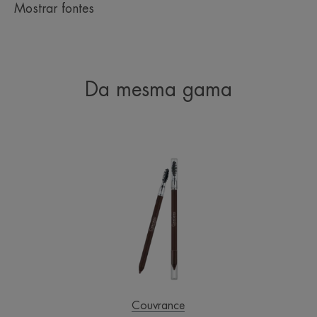
Mostrar fontes
Da mesma gama
Lápis
de
Sobrancelhas
e
Olhos
Castanho
Couvrance