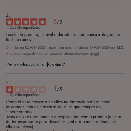
5
/
5
Opinião espontânea
Excelente produto, estável e duradouro, não causa irritação e é 
fácil de remover!
Opiniões de
05/01/2026
, após uma experiência de
17/09/2024
por
Μ.Σ.
Publicado originalmente em
www.eau-thermale-avene.gr (gr)
Ver a avaliação original
Relatório
1
/
5
Opinião espontânea
Comprei essa máscara de cílios na farmácia porque tenho 
problemas com as máscaras de cílios que compro no 
supermercado.

 Mas estou extremamente decepcionada com o produto (apesar 
de ter pesquisado para descobrir qual era o melhor rímel para 
olhos sensíveis).
