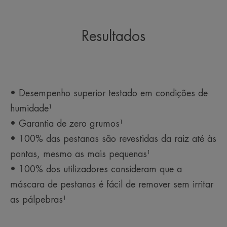
Embalagem que contém, pelo menos, 17% de material
reciclado. Embalagem não reciclável.
Resultados
*Estudo em 43 indivíduos (incluindo olhos sensíveis, pálpebras sensíveis,
pálpebras atópicas, utilizadores de lentes de contacto, durante 3 semanas).
**100% das pestanas são revestidas da raiz às pontas, mesmo as mais
pequenas.
***100% dos utilizadores consideram que a máscara é fácil de remover sem
irritar as pálpebras.
*Estudo em 43 indivíduos (incluindo olhos sensíveis, pálpebras sensíveis,
pálpebras atópicas, utilizadores de lentes de contacto, durante 3 semanas).
• Desempenho superior testado em condições de
**100% das pestanas são revestidas da raiz às pontas, mesmo as mais
pequenas.
humidade¹
• Garantia de zero grumos¹
• 100% das pestanas são revestidas da raiz até às
pontas, mesmo as mais pequenas¹
• 100% dos utilizadores consideram que a
máscara de pestanas é fácil de remover sem irritar
as pálpebras¹