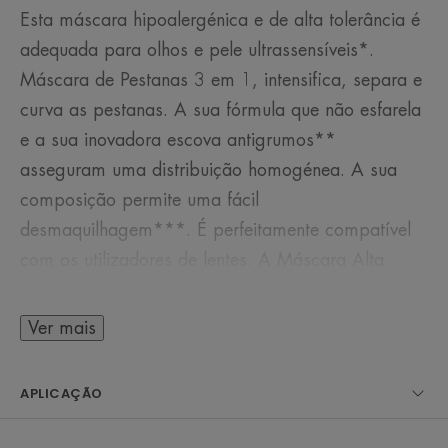
Esta máscara hipoalergénica e de alta tolerância é
adequada para olhos e pele ultrassensíveis*.
Máscara de Pestanas 3 em 1, intensifica, separa e
curva as pestanas. A sua fórmula que não esfarela
e a sua inovadora escova antigrumos**
asseguram uma distribuição homogénea. A sua
composição permite uma fácil
desmaquilhagem***. É perfeitamente compatível
com os utilizadores de lentes. A Máscara Alta
Tolerância Preto oferece uma fixação superior
testada em condições de humidade**. Testada no
Ver mais
Centro de Investigação Dermatológica.
APLICAÇÃO