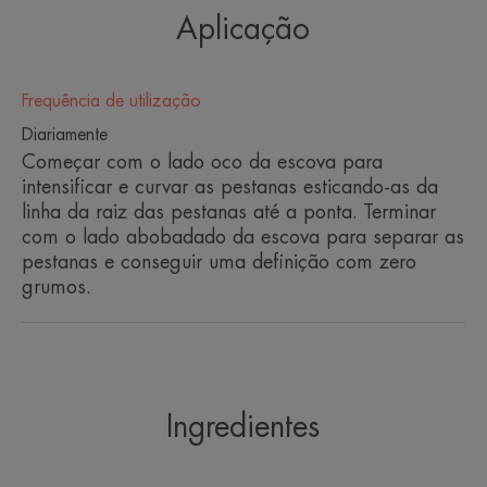
ALGUMAS PALAVRAS DO NOSSO
Aplicação
ESPECIALISTA
Frequência de utilização
Diariamente
Uma máscara sem compromisso
Começar com o lado oco da escova para
entre naturalidade, eficácia e
intensificar e curvar as pestanas esticando-as da
tolerância muito elevada, para os
linha da raiz das pestanas até a ponta. Terminar
com o lado abobadado da escova para separar as
olhos mais sensíveis.
pestanas e conseguir uma definição com zero
grumos.
Vantagem
Fórmula de elevada tolerância adequada para
Ingredientes
olhos e pele ultrassensíveis*, mesmo para
utilizadores de lentes de contacto.