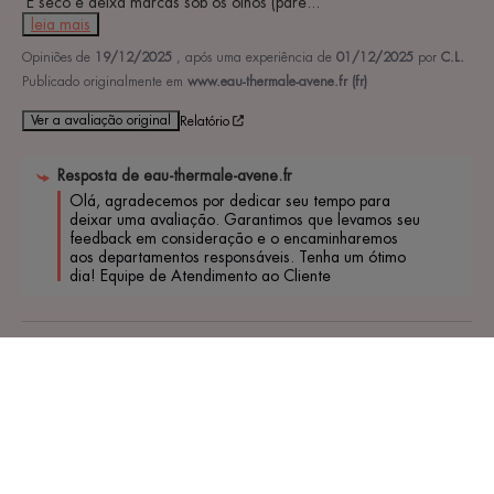
 É seco e deixa marcas sob os olhos (pare
...
leia mais
Opiniões de
19/12/2025
, após uma experiência de
01/12/2025
por
C.L.
Publicado originalmente em
www.eau-thermale-avene.fr (fr)
Ver a avaliação original
Relatório
Resposta de
eau-thermale-avene.fr
Olá, agradecemos por dedicar seu tempo para 
deixar uma avaliação. Garantimos que levamos seu 
feedback em consideração e o encaminharemos 
aos departamentos responsáveis. Tenha um ótimo 
dia! Equipe de Atendimento ao Cliente 
1
/
5
Opinião espontânea
Essa nova fórmula é seca e impossível de espalhar. Que pena.
Opiniões de
11/12/2025
, após uma experiência de
20/11/2025
por
A.P.
Publicado originalmente em
www.eau-thermale-avene.fr (fr)