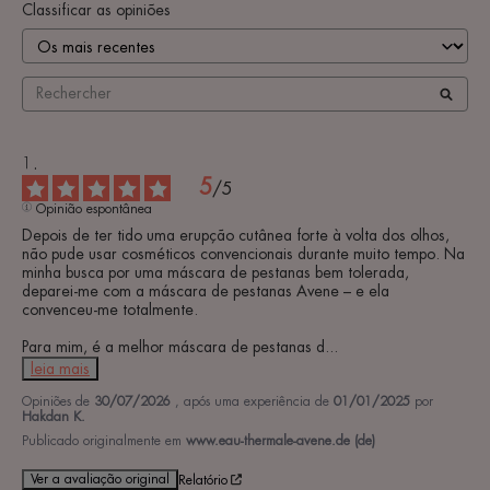
Classificar as opiniões
5
/
5
Opinião espontânea
Depois de ter tido uma erupção cutânea forte à volta dos olhos, 
não pude usar cosméticos convencionais durante muito tempo. Na 
minha busca por uma máscara de pestanas bem tolerada, 
deparei-me com a máscara de pestanas Avene – e ela 
convenceu-me totalmente.

Para mim, é a melhor máscara de pestanas d
...
leia mais
Opiniões de
30/07/2026
, após uma experiência de
01/01/2025
por
Hakdan K.
Publicado originalmente em
www.eau-thermale-avene.de (de)
Ver a avaliação original
Relatório