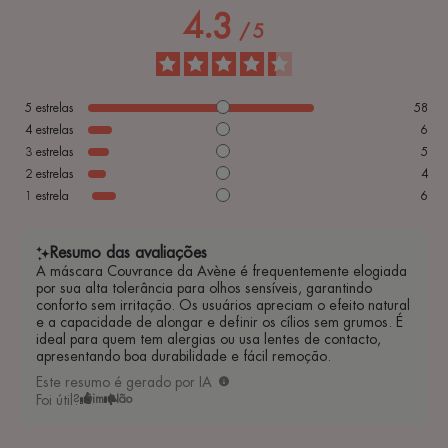
4.3
/
5
5
estrelas
58
4
estrelas
6
3
estrelas
5
2
estrelas
4
1
estrela
6
Resumo das avaliações
A máscara Couvrance da Avène é frequentemente elogiada
por sua alta tolerância para olhos sensíveis, garantindo
conforto sem irritação. Os usuários apreciam o efeito natural
e a capacidade de alongar e definir os cílios sem grumos. É
ideal para quem tem alergias ou usa lentes de contacto,
apresentando boa durabilidade e fácil remoção.
Este resumo é gerado por IA
Foi útil?
Sim
Não