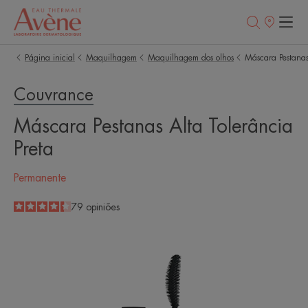
Pontos
de
venda
Página inicial
Maquilhagem
Maquilhagem dos olhos
Máscara Pestanas 
Couvrance
Máscara Pestanas Alta Tolerância
Preta
Permanente
4.3
/
5
79
opiniões
-