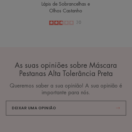
Lápis de Sobrancelhas e
Olhos Castanho
2.7
/
5
30
-
As suas opiniões sobre Máscara
Pestanas Alta Tolerância Preta
Queremos saber a sua opinião! A sua opinião é
importante para nós.
DEIXAR UMA OPINIÃO