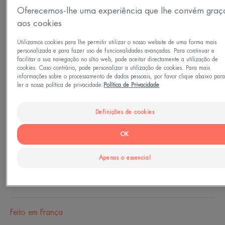
Oferecemos-lhe uma experiência que lhe convém graç
aos cookies
Frasco
Frasco
7ml
Utilizamos cookies para lhe permitir utilizar o nosso website de uma forma mais
personalizada e para fazer uso de funcionalidades avançadas. Para continuar e
facilitar a sua navegação no sítio web, pode aceitar directamente a utilização de
Perfeito para
cookies. Caso contrário, pode personalizar a utilização de cookies. Para mais
informações sobre o processamento de dados pessoais, por favor clique abaixo par
Adultos
ler a nossa política de privacidade:
Política de Privacidade
Definições de cookies
Idade
A partir de 16 ano(s)
OK
Apenas o essencial
Necessidades
Maquilhagem
Feito em França