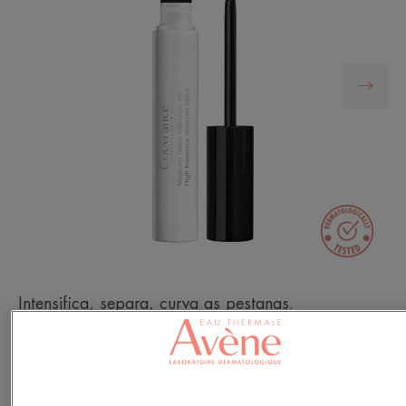
Intensifica, separa, curva as pestanas.
3-em-1: Intensifica, separa e curva.
Intensificação, alta tolerância