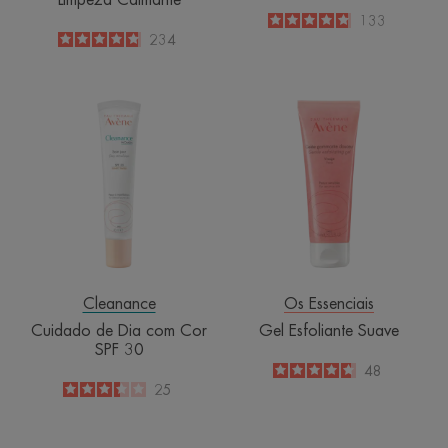
Limpeza Calmante
4.8
/
5
133
-
4.8
/
5
234
-
Cuidado
Gel
de
Esfoliante
Dia
Suave
com
Cor
SPF
30
Cleanance
Os Essenciais
Cuidado de Dia com Cor
Gel Esfoliante Suave
SPF 30
4.7
/
5
48
-
3.4
/
5
25
-
UNIFY
DIA