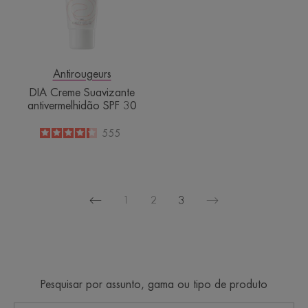
30
Antirougeurs
DIA Creme Suavizante
antivermelhidão SPF 30
4.2
/
5
555
-
1
2
3
Página
Página
anterior
seguinte
Pesquisar por assunto, gama ou tipo de produto