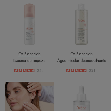
Espuma
Água
de
micelar
limpeza
desmaquilhant
Os Essenciais
Os Essenciais
Espuma de limpeza
Água micelar desmaquilhante
4.6
/
5
343
4.7
/
5
331
-
-
Leite
BOOST
de
Sérum
Limpeza
Hidratante
Concentrado