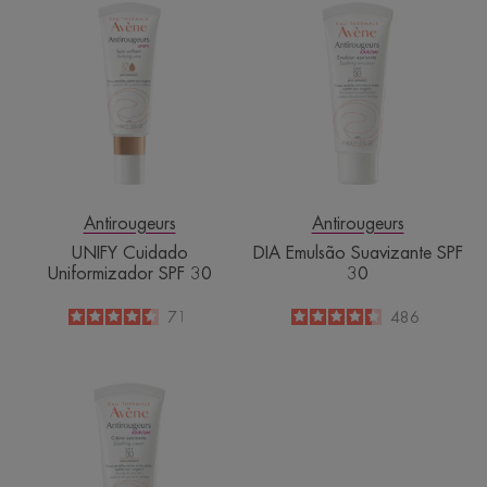
Cuidado
Emulsão
Uniformizador
Suavizante
SPF
SPF
30
30
Antirougeurs
Antirougeurs
UNIFY Cuidado
DIA Emulsão Suavizante SPF
Uniformizador SPF 30
30
4.6
/
5
71
4.4
/
5
486
-
-
DIA
Creme
Suavizante
antivermelhidão
SPF