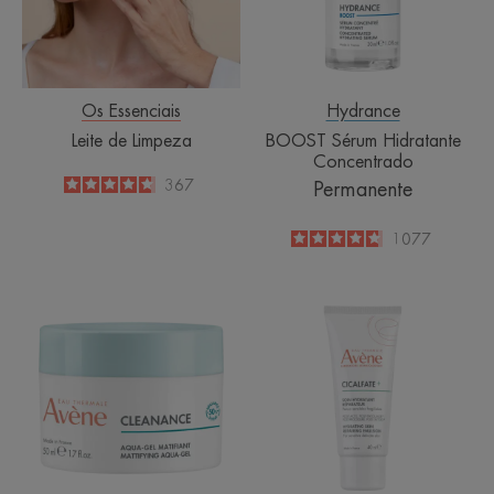
Os Essenciais
Hydrance
Leite de Limpeza
BOOST Sérum Hidratante
Concentrado
4.7
/
5
367
Permanente
-
4.8
/
5
1077
-
Cleanance
Emulsão
AQUA-
Hidratante
GEL
reparadora
Matificante
pós-
procedimento,
pós-
tatuagem