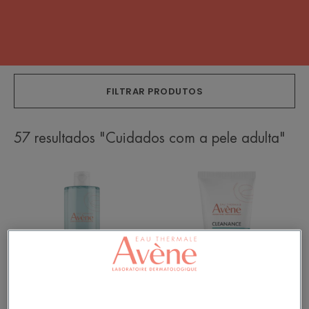
FILTRAR PRODUTOS
57 resultados "Cuidados com a pele adulta"
Água
Máscara
Micelar
Detox