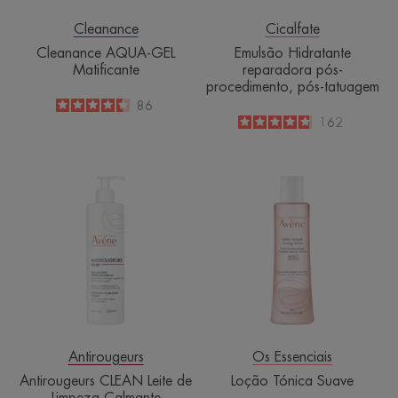
Cleanance
Cicalfate
Cleanance AQUA-GEL
Emulsão Hidratante
Matificante
reparadora pós-
procedimento, pós-tatuagem
4.5
/
5
86
-
4.8
/
5
162
-
Antirougeurs
Loção
CLEAN
Tónica
Leite
Suave
de
Limpeza
Calmante
Antirougeurs
Os Essenciais
Antirougeurs CLEAN Leite de
Loção Tónica Suave