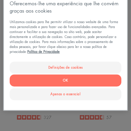
Cleanance
Cleanance
Oferecemos-lhe uma experiência que lhe convém
Água Micelar
Máscara Detox
graças aos cookies
4.8
/
5
154
4.7
/
5
60
Utilizamos cookies para lhe permitir utilizar o nosso website de uma forma
-
-
mais personalizada e para fazer uso de funcionalidades avançadas. Para
continuar e facilitar a sua navegação no sítio web, pode aceitar
Sérum
Gel
directamente a utilização de cookies. Caso contrário, pode personalizar a
utilização de cookies. Para mais informações sobre o processamento de
Esfoliante
micelar
dados pessoais, por favor clique abaixo para ler a nossa política de
A.H.A
desmaquilhant
privacidade:
Política de Privacidade
Definições de cookies
OK
Apenas o essencial
Cleanance
Os Essenciais
Sérum Esfoliante A.H.A
Gel micelar desmaquilhante
4.7
/
5
327
4.5
/
5
57
-
-