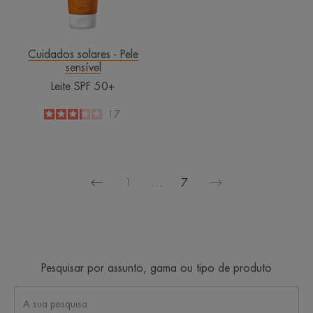
Cuidados solares - Pele
sensível
Leite SPF 50+
3.2
/
5
17
-
1
…
7
Página
Página
anterior
seguinte
Pesquisar por assunto, gama ou tipo de produto