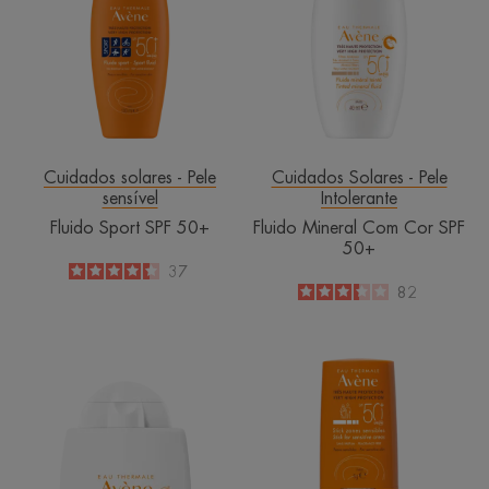
SPF
Com
50+
Cor
SPF
50+
Cuidados solares - Pele
Cuidados Solares - Pele
sensível
Intolerante
Fluido Sport SPF 50+
Fluido Mineral Com Cor SPF
50+
4.4
/
5
37
-
3.3
/
5
82
-
Fluido
Stick
Mineral
para
SPF 50+
Zonas
Sensíveis
SPF
50+