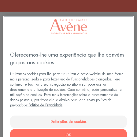
129 resultados "cuidados com o rosto"
Creme
Compacto
Mineral
Com
SPF
Cor
Oferecemos-lhe uma experiência que lhe convém
50+
Bege
Incolor
SPF
graças aos cookies
50
Utilizamos cookies para lhe permitir utilizar o nosso website de uma forma
mais personalizada e para fazer uso de funcionalidades avançadas. Para
continuar e facilitar a sua navegação no sítio web, pode aceitar
directamente a utilização de cookies. Caso contrário, pode personalizar a
utilização de cookies. Para mais informações sobre o processamento de
Cuidados Solares - Pele
Cuidados Solares - Pele
dados pessoais, por favor clique abaixo para ler a nossa política de
Intolerante
Intolerante
privacidade:
Política de Privacidade
Creme Mineral SPF 50+
Compacto Com Cor Bege
Incolor
SPF 50
Definições de cookies
3
/
5
64
4.1
/
5
30
-
-
OK