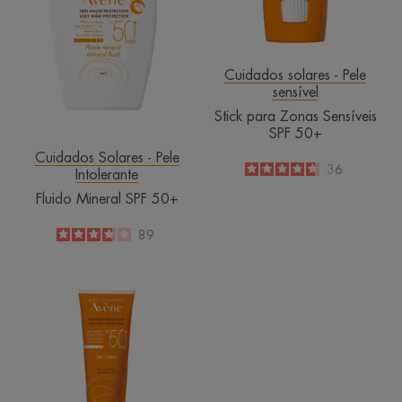
Cuidados solares - Pele
sensível
Stick para Zonas Sensíveis
SPF 50+
Cuidados Solares - Pele
4.7
/
5
36
Intolerante
-
Fluido Mineral SPF 50+
3.7
/
5
89
-
Leite
SPF
50+