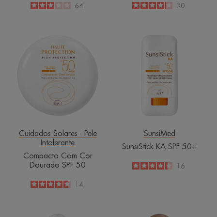
3
/
5
64
4.1
/
5
30
-
-
Compacto
SunsiStick
Com
KA
Cor
SPF
Dourado
50+
SPF
50
Cuidados Solares - Pele
SunsiMed
Intolerante
SunsiStick KA SPF 50+
Compacto Com Cor
Dourado SPF 50
4.3
/
5
16
-
4.6
/
5
14
-
Fluido
Fluido