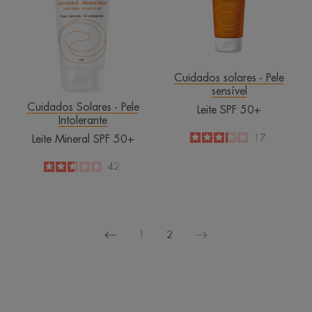
Cuidados solares - Pele
sensível
Cuidados Solares - Pele
Leite SPF 50+
Intolerante
3.2
/
5
17
Leite Mineral SPF 50+
-
2.6
/
5
42
-
1
2
Página
Página
anterior
seguinte