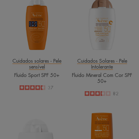
Sport
Mineral
SPF
Com
50+
Cor
SPF
50+
Cuidados solares - Pele
Cuidados Solares - Pele
sensível
Intolerante
Fluido Sport SPF 50+
Fluido Mineral Com Cor SPF
50+
4.4
/
5
37
-
3.3
/
5
82
-
Fluido
Stick
Mineral
para
SPF 50+
Zonas
Sensíveis