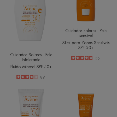
SPF
50+
Cuidados solares - Pele
sensível
Stick para Zonas Sensíveis
SPF 50+
Cuidados Solares - Pele
4.7
/
5
36
Intolerante
-
Fluido Mineral SPF 50+
3.7
/
5
89
-
Leite
Leite
Mineral
SPF
SPF
50+
50+