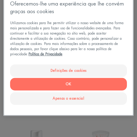
Oferecemos-lhe uma experiência que lhe convém
-
graças aos cookies
Protetor
Protetor
Solar
Solar
Utilizamos cookies para lhe permitir utilizar o nosso website de uma forma
mais personalizada e para fazer uso de funcionalidades avançadas. Para
Cleanance
Cleanance
continuar e facilitar a sua navegação no sítio web, pode aceitar
SPF50+
SPF
directamente a utilização de cookies. Caso contrário, pode personalizar a
50+
utilização de cookies. Para mais informações sobre o processamento de
dados pessoais, por favor clique abaixo para ler a nossa política de
Com
privacidade:
Política de Privacidade
Cor
Definições de cookies
Cuidados solares - Pele
Cuidados solares - Pele
OK
sensível
sensível
Protetor Solar Cleanance
Protetor Solar Cleanance
Apenas o essencial
SPF50+
SPF 50+ Com Cor
4.6
/
5
521
4.5
/
5
57
-
-
Cuidado
UNIFY
Solar
Cuidado