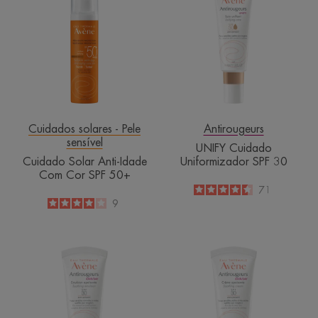
Anti-
Uniformizador
Idade
SPF
Com
30
Cor
SPF 50+
Cuidados solares - Pele
Antirougeurs
sensível
UNIFY Cuidado
Cuidado Solar Anti-Idade
Uniformizador SPF 30
Com Cor SPF 50+
4.6
/
5
71
-
4
/
5
9
-
DIA
DIA
Emulsão
Creme
Suavizante
Suavizante
SPF
antivermelhidã
30
SPF