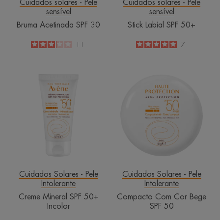
Cuidados solares - Pele
Cuidados solares - Pele
sensível
sensível
Bruma Acetinada SPF 30
Stick Labial SPF 50+
3.1
/
5
11
5
/
5
7
-
-
Creme
Compacto
Mineral
Com
SPF
Cor
50+
Bege
Incolor
SPF
50
Cuidados Solares - Pele
Cuidados Solares - Pele
Intolerante
Intolerante
Creme Mineral SPF 50+
Compacto Com Cor Bege
Incolor
SPF 50