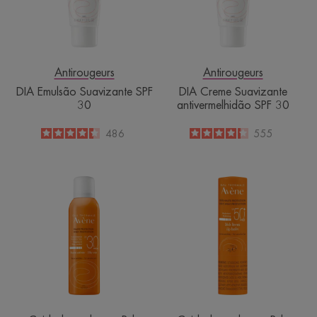
30
Antirougeurs
Antirougeurs
DIA Emulsão Suavizante SPF
DIA Creme Suavizante
30
antivermelhidão SPF 30
4.4
/
5
486
4.2
/
5
555
-
-
Bruma
Stick
Acetinada
Labial
SPF
SPF
30
50+