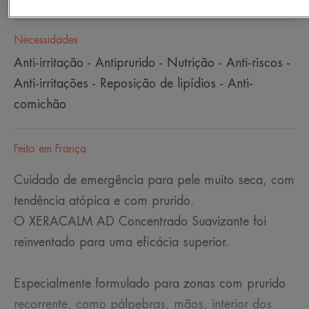
Necessidades
Anti-irritação - Antiprurido - Nutrição - Anti-riscos -
Anti-irritações - Reposição de lipídios - Anti-
comichão
Feito em França
Cuidado de emergência para pele muito seca, com
tendência atópica e com prurido.
O XERACALM AD Concentrado Suavizante foi
reinventado para uma eficácia superior.
Especialmente formulado para zonas com prurido
recorrente, como pálpebras, mãos, interior dos