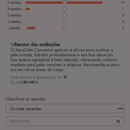
5
estrelas
19
4
estrelas
1
3
estrelas
0
2
estrelas
0
1
estrela
2
Resumo das avaliações
O XeraCalm Concentré apaisant é eficaz para acalmar a
pele irritada, hidratar profundamente e tem boa absorção.
Sua textura agradável é bem tolerada, oferecendo conforto
imediato para peles sensíveis e atópicas. Recomenda-se para
uso em várias áreas do corpo.
Este resumo é gerado por IA
Foi útil?
Sim
Não
Classificar as opiniões