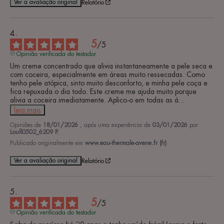
Ver a avaliação original
Relatório
5
/
5
Opinião verificada do testador
Um creme concentrado que alivia instantaneamente a pele seca e 
com coceira, especialmente em áreas muito ressecadas. Como 
tenho pele atópica, sinto muito desconforto, e minha pele coça e 
fica repuxada o dia todo. Este creme me ajuda muito porque 
alivia a coceira imediatamente. Aplico-o em todas as á
...
leia mais
Opiniões de
18/01/2026
, após uma experiência de
03/01/2026
por
Loull0502_6209 P.
Publicado originalmente em
www.eau-thermale-avene.fr (fr)
Ver a avaliação original
Relatório
5
/
5
Opinião verificada do testador