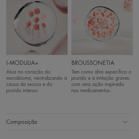
• PRÁTICO: leve-o consigo para onde quer que vá,
para aplicar… e reaplicar!
AMBIENTE
Embalagem que não contém material reciclado
Embalagem não reciclável
I-MODULIA+
BROUSSONETIA
Atua no coração do
Tem como alvo específico o
*Estudo clínico de autoavaliação, 44 adultos, 4 aplicações por dia durante
microbioma, neutralizando a
prurido e a irritação graves,
3 semanas.
***% de satisfação, 44 adultos consumidores, durante 7 dias.
causa da secura e do
com uma ação inspirada
*“Fórmula tópica composta por excipientes e ingredientes ativos adicionais
prurido intenso.
nos medicamentos.
não medicamentosos”. Reconhecida pelo Fórum Europeu de Dermatologia –
Guidelines for Treatment of Atopic Eczema (Atopic Dermatitis), 2018.
Composição