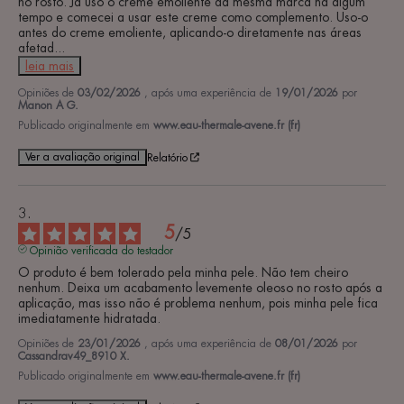
no rosto. Já uso o creme emoliente da mesma marca há algum 
tempo e comecei a usar este creme como complemento. Uso-o 
antes do creme emoliente, aplicando-o diretamente nas áreas 
afetad
...
leia mais
Opiniões de
03/02/2026
, após uma experiência de
19/01/2026
por
Manon A G.
Publicado originalmente em
www.eau-thermale-avene.fr (fr)
Ver a avaliação original
Relatório
5
/
5
Opinião verificada do testador
O produto é bem tolerado pela minha pele. Não tem cheiro 
nenhum. Deixa um acabamento levemente oleoso no rosto após a 
aplicação, mas isso não é problema nenhum, pois minha pele fica 
imediatamente hidratada.
Opiniões de
23/01/2026
, após uma experiência de
08/01/2026
por
Cassandrav49_8910 X.
Publicado originalmente em
www.eau-thermale-avene.fr (fr)