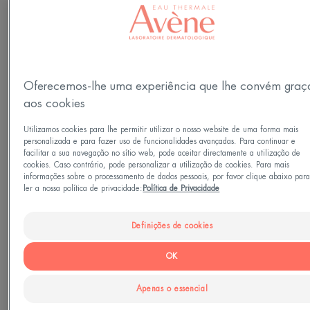
Idade
A partir de 0 meses
Oferecemos-lhe uma experiência que lhe convém graç
Adequado para
aos cookies
Para as pálpebras - para as suas zonas íntimas -
Utilizamos cookies para lhe permitir utilizar o nosso website de uma forma mais
para a parte de trás do seu pescoço
personalizada e para fazer uso de funcionalidades avançadas. Para continuar e
facilitar a sua navegação no sítio web, pode aceitar directamente a utilização de
cookies. Caso contrário, pode personalizar a utilização de cookies. Para mais
Tipo de pele
informações sobre o processamento de dados pessoais, por favor clique abaixo par
ler a nossa política de privacidade:
Política de Privacidade
Pele muito seca - Sensações de prurido - pele com
tendência a comichão - Pele com tendência atópica
Definições de cookies
- Pele seca com tendência a eczema atópico -
OK
Sensações de comichão - Pele irritada - Eczema -
Sensações de coceira - pele com tendência a
Apenas o essencial
coceira