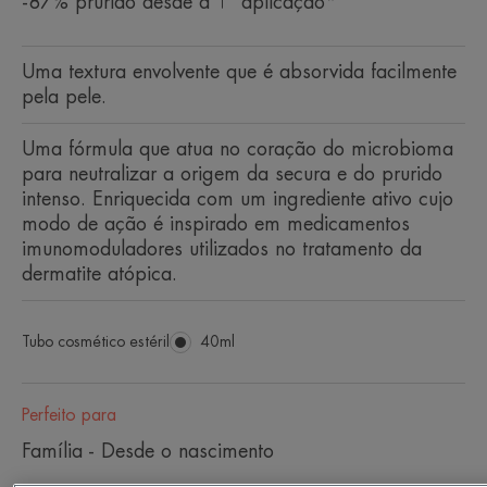
-87% prurido desde a 1ª aplicação*
Uma textura envolvente que é absorvida facilmente
pela pele.
Uma fórmula que atua no coração do microbioma
para neutralizar a origem da secura e do prurido
intenso. Enriquecida com um ingrediente ativo cujo
modo de ação é inspirado em medicamentos
imunomoduladores utilizados no tratamento da
dermatite atópica.
Tubo cosmético estéril
Tubo
40ml
cosmético
estéril
Perfeito para
Família - Desde o nascimento