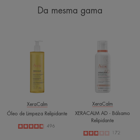
Da mesma gama
Óleo
XERACALM
de
AD
Limpeza
-
Relipidante
Bálsamo
Relipidante
XeraCalm
XeraCalm
XERACALM AD - Bálsamo
Óleo de Limpeza Relipidante
Relipidante
4.8
/
5
496
-
2.9
/
5
172
-