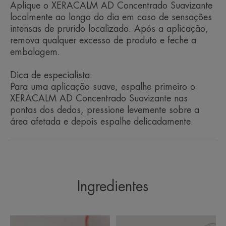
Aplique o XERACALM AD Concentrado Suavizante
em associação com os principais tratamentos
localmente ao longo do dia em caso de sensações
dermatológicos tópicos.*
intensas de prurido localizado. Após a aplicação,
remova qualquer excesso de produto e feche a
embalagem.
Vantagem
Dica de especialista:
Adotado por 100% dos consumidores, inclusive
Para uma aplicação suave, espalhe primeiro o
aqueles que têm receio de cremes demasiado
XERACALM AD Concentrado Suavizante nas
ricos***.
pontas dos dedos, pressione levemente sobre a
área afetada e depois espalhe delicadamente.
Benefícios
Testado sob controlo dermatológico e pediátrico.
• EFICÁCIA IMEDIATA: em todos os sinais de
Ingredientes
desconforto (prurido, vermelhidão, sensação de
ardor, secura, etc.).
• RELIPIDANTE: graças a um complexo nutritivo
altamente concentrado em ácidos gordos.