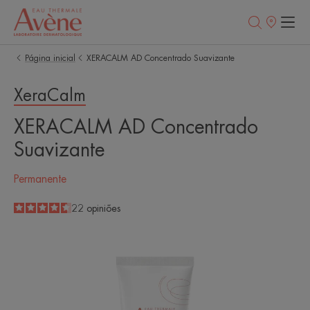
Pontos
de
venda
Página inicial
XERACALM AD Concentrado Suavizante
XeraCalm
XERACALM AD Concentrado
Suavizante
Permanente
4.6
/
5
22
opiniões
-