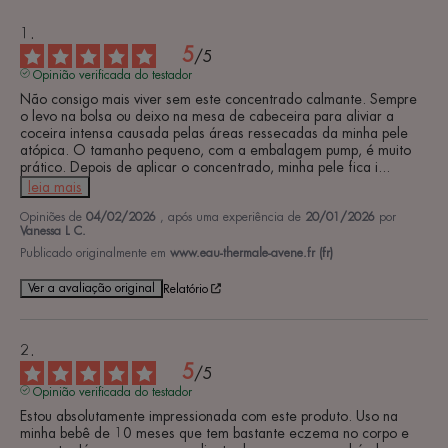
5
/
5
Opinião verificada do testador
Não consigo mais viver sem este concentrado calmante. Sempre 
o levo na bolsa ou deixo na mesa de cabeceira para aliviar a 
coceira intensa causada pelas áreas ressecadas da minha pele 
atópica. O tamanho pequeno, com a embalagem pump, é muito 
prático. Depois de aplicar o concentrado, minha pele fica i
...
leia mais
Opiniões de
04/02/2026
, após uma experiência de
20/01/2026
por
Vanessa L C.
Publicado originalmente em
www.eau-thermale-avene.fr (fr)
Ver a avaliação original
Relatório
5
/
5
Opinião verificada do testador
Estou absolutamente impressionada com este produto. Uso na 
minha bebê de 10 meses que tem bastante eczema no corpo e 