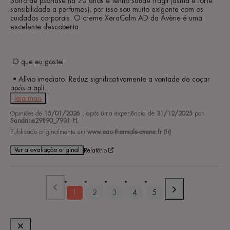
Sofro de psoríase há 20 anos e tenho saúde frágil (asma e forte 
sensibilidade a perfumes), por isso sou muito exigente com os 
cuidados corporais. O creme XeraCalm AD da Avène é uma 
excelente descoberta.

 O que eu gostei:

 • Alívio imediato: Reduz significativamente a vontade de coçar 
após a apli
...
leia mais
Opiniões de
15/01/2026
, após uma experiência de
31/12/2025
por
Sandrine29890_7931 H.
Publicado originalmente em
www.eau-thermale-avene.fr (fr)
Ver a avaliação original
Relatório
1
2
3
4
5