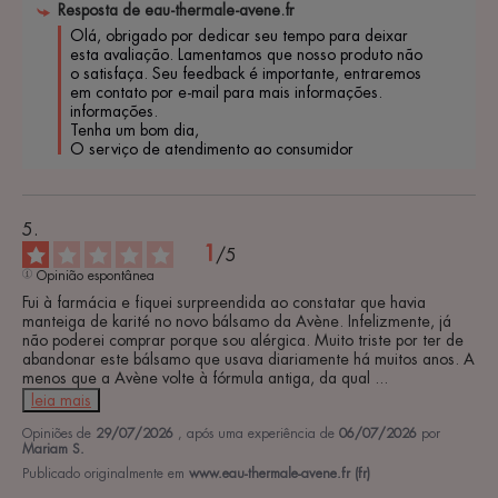
Resposta de
eau-thermale-avene.fr
Olá, obrigado por dedicar seu tempo para deixar 
esta avaliação. Lamentamos que nosso produto não 
o satisfaça. Seu feedback é importante, entraremos 
em contato por e-mail para mais informações. 
informações. 

Tenha um bom dia, 

O serviço de atendimento ao consumidor
1
/
5
Opinião espontânea
Fui à farmácia e fiquei surpreendida ao constatar que havia 
manteiga de karité no novo bálsamo da Avène. Infelizmente, já 
não poderei comprar porque sou alérgica. Muito triste por ter de 
abandonar este bálsamo que usava diariamente há muitos anos. A 
menos que a Avène volte à fórmula antiga, da qual 
...
leia mais
Opiniões de
29/07/2026
, após uma experiência de
06/07/2026
por
Mariam S.
Publicado originalmente em
www.eau-thermale-avene.fr (fr)