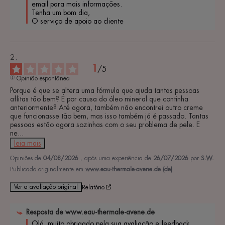
email para mais informações. 

Tenha um bom dia, 

O serviço de apoio ao cliente
1
/
5
Opinião espontânea
Porque é que se altera uma fórmula que ajuda tantas pessoas 
aflitas tão bem? É por causa do óleo mineral que continha 
anteriormente? Até agora, também não encontrei outro creme 
que funcionasse tão bem, mas isso também já é passado. Tantas 
pessoas estão agora sozinhas com o seu problema de pele. E 
ne
...
leia mais
Opiniões de
04/08/2026
, após uma experiência de
26/07/2026
por
S.W.
Publicado originalmente em
www.eau-thermale-avene.de (de)
Ver a avaliação original
Relatório
Resposta de
www.eau-thermale-avene.de
Olá, muito obrigado pela sua avaliação e feedback. 
