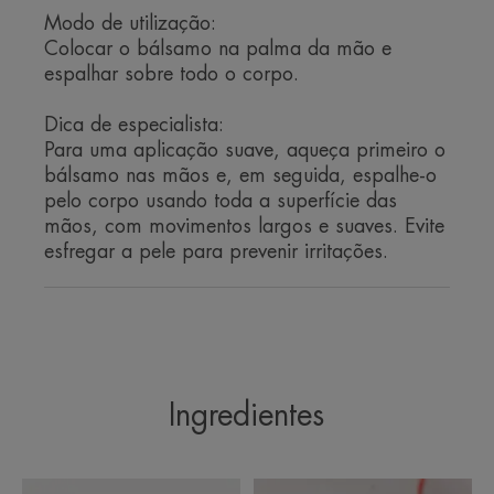
Modo de utilização:
de acalmar eficazmente a pele,
Colocar o bálsamo na palma da mão e
ajudando simultaneamente a
espalhar sobre todo o corpo.
prevenir e a espaçar os episódios
de secura intensa.
Dica de especialista:
Para uma aplicação suave, aqueça primeiro o
bálsamo nas mãos e, em seguida, espalhe-o
pelo corpo usando toda a superfície das
mãos, com movimentos largos e suaves. Evite
esfregar a pele para prevenir irritações.
Benefícios
Testado sob controlo dermatológico e pediátrico
• ANTIPRURIDO: Eficácia comprovada no cuidado
do eczema atópico (categoria "Emoliente PLUS "*).
• CALMANTE: Efeito imediato e duradouro.**
Ingredientes
• REPOSIÇÃO LIPÍDICA: Com um novo complexo
nutritivo patenteado, altamente concentrado em
ácidos gordos.