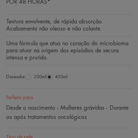
POR 48 HORAS*
Textura envolvente, de rápida absorção.
Acabamento não oleoso e não colante.
Uma fórmula que atua no coração do microbioma
para atuar na origem dos episódios de secura
intensa e prurido.
Doseador
Doseador
200ml
Doseador
400ml
Perfeito para
Desde o nascimento - Mulheres grávidas - Durante
ou após tratamentos oncológicos
Tipo de pele