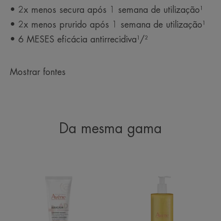
• 2x menos secura após 1 semana de utilização¹
• 2x menos prurido após 1 semana de utilização¹
• 6 MESES eficácia antirrecidiva¹/²
Mostrar fontes
Da mesma gama
XERACALM
Óleo
AD
de
Concentrado
Limpeza
Suavizante
Relipidante