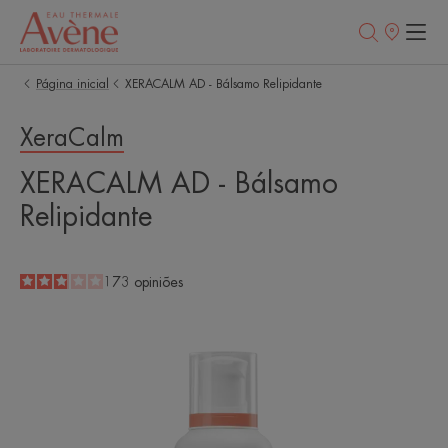
Pontos
de
venda
Página inicial
XERACALM AD - Bálsamo Relipidante
XeraCalm
XERACALM AD - Bálsamo
Relipidante
2.9
/
5
173
opiniões
-