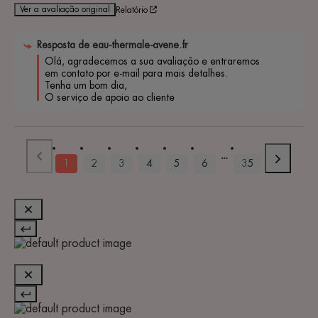
Ver a avaliação original
Relatório
Resposta de
eau-thermale-avene.fr
Olá, agradecemos a sua avaliação e entraremos 
em contato por e-mail para mais detalhes. 

Tenha um bom dia, 

O serviço de apoio ao cliente
1
2
3
4
5
6
35