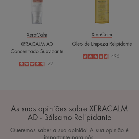
XeraCalm
XeraCalm
Óleo de Limpeza Relipidante
XERACALM AD
Concentrado Suavizante
4.8
/
5
496
-
4.6
/
5
22
-
As suas opiniões sobre XERACALM
AD - Bálsamo Relipidante
Queremos saber a sua opinião! A sua opinião é
importante para nós.