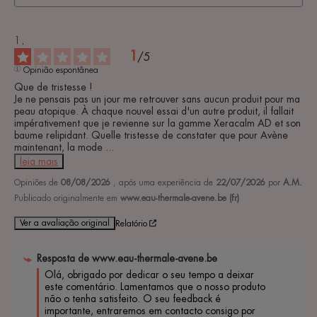
1
/
5
Opinião espontânea
Que de tristesse ! 

Je ne pensais pas un jour me retrouver sans aucun produit pour ma 
peau atopique. À chaque nouvel essai d'un autre produit, il fallait 
impérativement que je revienne sur la gamme Xeracalm AD et son 
baume relipidant. Quelle tristesse de constater que pour Avène 
maintenant, la mode 
...
leia mais
Opiniões de
08/08/2026
, após uma experiência de
22/07/2026
por
A.M.
Publicado originalmente em
www.eau-thermale-avene.be (fr)
Ver a avaliação original
Relatório
Resposta de
www.eau-thermale-avene.be
Olá, obrigado por dedicar o seu tempo a deixar 
este comentário. Lamentamos que o nosso produto 
não o tenha satisfeito. O seu feedback é 
importante, entraremos em contacto consigo por 