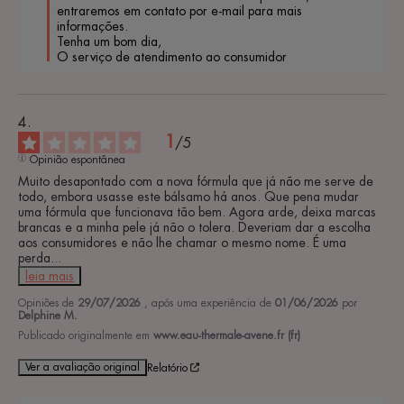
entraremos em contato por e-mail para mais 
informações. 

Tenha um bom dia, 

O serviço de atendimento ao consumidor
1
/
5
Opinião espontânea
Muito desapontado com a nova fórmula que já não me serve de 
todo, embora usasse este bálsamo há anos. Que pena mudar 
uma fórmula que funcionava tão bem. Agora arde, deixa marcas 
brancas e a minha pele já não o tolera. Deveriam dar a escolha 
aos consumidores e não lhe chamar o mesmo nome. É uma 
perda
...
leia mais
Opiniões de
29/07/2026
, após uma experiência de
01/06/2026
por
Delphine M.
Publicado originalmente em
www.eau-thermale-avene.fr (fr)
Ver a avaliação original
Relatório