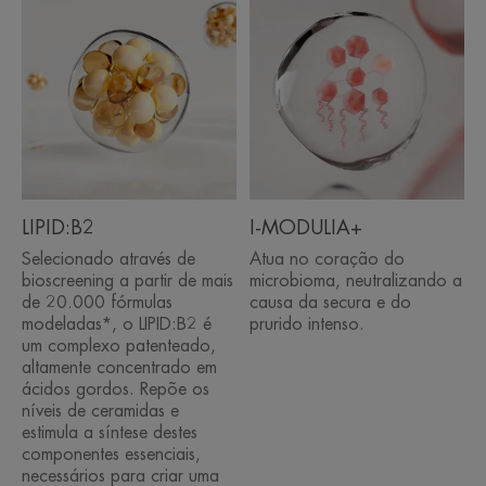
TEXTURA
AMBIENTE
*Teste instrumental, aplicação duas vezes por dia durante 7 dias em 20
LIPID:B2
I-MODULIA+
indivíduos.
*Pontuação clínica, aplicação duas vezes por dia durante 6 meses, 64
Selecionado através de
Atua no coração do
indivíduos, reduz o risco de recorrência de surtos graves de secura.
*"Fórmula tópica constituída por excipientes e ingredientes ativos adicionais
bioscreening a partir de mais
microbioma, neutralizando a
não medicamentosos." Reconhecido pelo European Dermatology Forum-
de 20.000 fórmulas
causa da secura e do
Guidelines for Treatment of Atopic Eczema (Atopic Dermatitis), 2018.
**Pontuação clínica (SCORAD), 64 indivíduos, aplicação duas vezes por dia
modeladas*, o LIPID:B2 é
prurido intenso.
durante 6 meses.
um complexo patenteado,
altamente concentrado em
ácidos gordos. Repõe os
níveis de ceramidas e
estimula a síntese destes
componentes essenciais,
necessários para criar uma