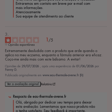
Entraremos em contato em breve por e-mail com 
mais informações. 

Atenciosamente

Sua equipe de atendimento ao cliente
1
/
5
Opinião espontânea
Extremamente desiludida com o produto que arde quando o 
aplico no meu eczema, enquanto a fórmula anterior era eficaz. 
Coço-me ainda mais com este bálsamo. A evitar!
Opiniões de
29/07/2026
, após uma experiência de
01/06/2026
por
Fanny D.
Publicado originalmente em
www.eau-thermale-avene.fr (fr)
Ver a avaliação original
Relatório
Resposta de
eau-thermale-avene.fr
Olá, obrigado por dedicar seu tempo para deixar 
esta avaliação. Lamentamos que nosso produto não 
o tenha satisfeito. Seu feedback é importante, 