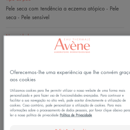
Pele seca com tendência a eczema atópico - Pele
seca - Pele sensível
Necessidades
Nutrição - Anti-comichão - Suavizante
Feito em França
Oferecemos-lhe uma experiência que lhe convém graç
EMERGÊNCIA: pele muito seca a atópica com
aos cookies
tendência a prurido?
Utilizamos cookies para lhe permitir utilizar o nosso website de uma forma mais
O Bálsamo XERACALM AD foi renovado para
personalizada e para fazer uso de funcionalidades avançadas. Para continuar e
facilitar a sua navegação no sítio web, pode aceitar directamente a utilização de
proporcionar uma maior eficácia.
cookies. Caso contrário, pode personalizar a utilização de cookies. Para mais
informações sobre o processamento de dados pessoais, por favor clique abaixo par
ler a nossa política de privacidade:
Política de Privacidade
Este cuidado de elevada tolerância ajuda a
restaurar a barreira cutânea e a reequilibrar o