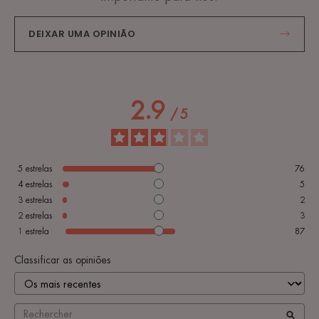
DEIXAR UMA OPINIÃO
2.9
/
5
5
estrelas
76
4
estrelas
5
3
estrelas
2
2
estrelas
3
1
estrela
87
Classificar as opiniões