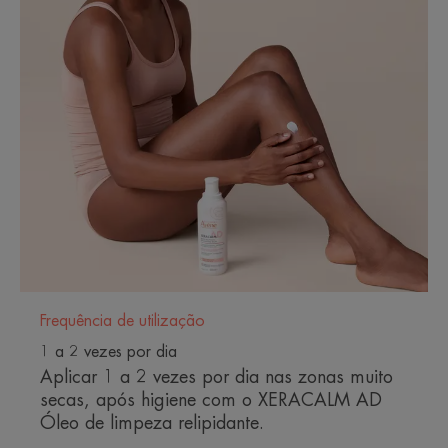
Sem perfume, não comedogénico e embalado em
condições estéreis, o Bálsamo XERACALM AD
garante a máxima eficácia, segurança e
tolerância, mesmo na pele mais sensível ou
fragilizada por tratamentos oncológicos ou
dermatológicos.
ALGUMAS PALAVRAS DO NOSSO
ESPECIALISTA
Frequência de utilização
1 a 2 vezes por dia
Aplicar 1 a 2 vezes por dia nas zonas muito
secas, após higiene com o XERACALM AD
O Bálsamo XERACALM AD
Óleo de limpeza relipidante.
responde à necessidade urgente