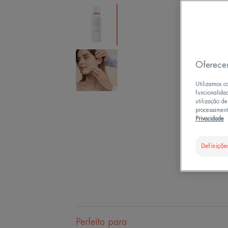
Oferece
Utilizamos c
funcionalida
utilização d
processament
Privacidade
Definiçõe
Perfeito para