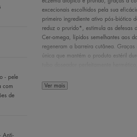
eczema atópico e prurido, graças à co
s
excecionais escolhidos pela sua eficác
primeiro ingrediente ativo pós-biótico
reduz o prurido*, estimula as defesas 
Cer-omega, lípidos semelhantes aos da
regeneram a barreira cutânea. Graças 
única que mantém o produto estéril dur
tubo doseador perfeitamente hermético
garante segurança e um respeito ótimo
o - pele
pele. Sem conservantes, sem perfume,
Ver mais
a com
para minimizar o risco de reações alé
ões de
Relipidante é ideal para a pele de bebé
- Anti-