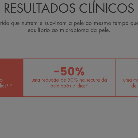
RESULTADOS CLÍNICOS
urido que nutrem e suavizam a pele ao mesmo tempo qu
equilíbrio ao microbioma da pele.
-50%
do
uma redução de 50% na secura da
uma me
ias¹ ²
pele após 7 dias²
de 