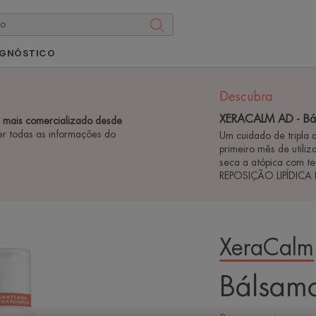
AGNÓSTICO
Descubra
XERACALM AD - Báls
é mais comercializado desde
er todas as informações do
Um cuidado de tripla 
primeiro mês de utiliz
seca a atópica com 
REPOSIÇÃO LIPÍDIC
XeraCalm
Bálsamo