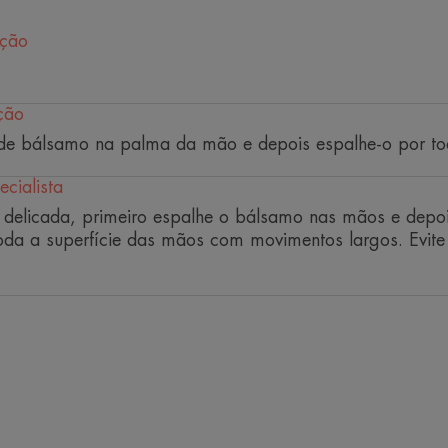
pele seca.
ação
Benefícios
• ANTIPRURIDO: eficácia reconhecida 
ção
Dermatology Forum na gestão do eczem
e bálsamo na palma da mão e depois espalhe-o por to
PLUS**).
• RELIPIDANTE: alivia a pele muito se
cialista
prurido.
 delicada, primeiro espalhe o bálsamo nas mãos e depoi
• CALMANTE, graças à Água termal d
da a superfície das mãos com movimentos largos. Evite 
* Devido à pele seca.
** "Fórmula tópica com excipientes não medicinais adicion
Dermatology Forum – Guidelines for Treatment of Atopic Ec
** "Fórmula tópica com excipientes não medicinais adicion
Dermatology Forum – Guidelines for Treatment of Atopic Ec