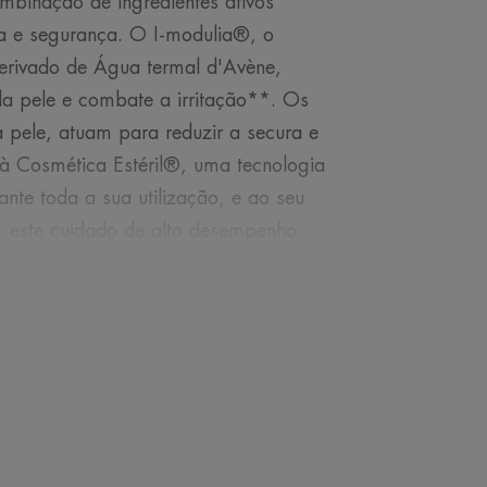
mbinação de ingredientes ativos
ia e segurança. O I-modulia®, o
 derivado de Água termal d'Avène,
da pele e combate a irritação**. Os
 pele, atuam para reduzir a secura e
à Cosmética Estéril®, uma tecnologia
ante toda a sua utilização, e ao seu
, este cuidado de alto desempenho
 pela pele e pelo microbioma da
 não comedogénico e desenvolvido
rgicas, o XeraCalm A.D Bálsamo
s, crianças e adultos.