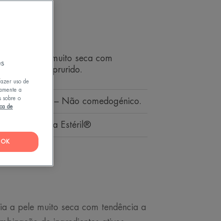
- Acalma
niões
or para pele muito seca com
es
ma atópico e prurido.
fazer uso de
tamente a
s sobre o
% conservantes – Não comedogénico.
ica de
itivo, Cosmética Estéril®
OK
ia a pele muito seca com tendência a