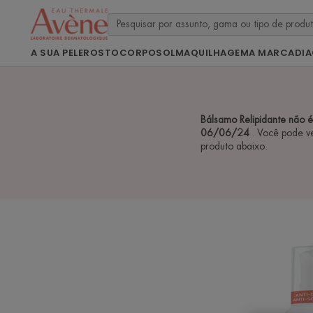
A SUA PELE
ROSTO
CORPO
SOL
MAQUILHAGEM
A MARCA
DI
Bálsamo Relipidante não 
06/06/24
. Você pode v
produto abaixo.