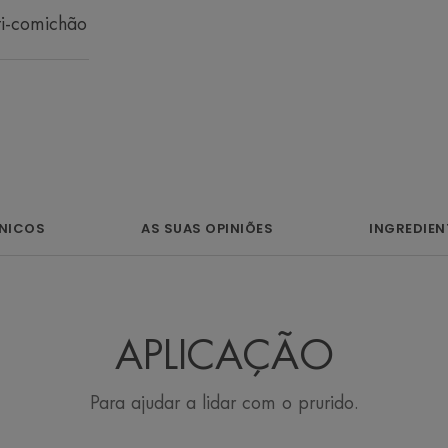
nti-comichão
ALGUMAS PALAVRAS DO
O bálsamo anti
acalma a pele enqu
seu mic
ÍNICOS
AS SUAS OPINIÕES
INGREDIEN
APLICAÇÃO
Vantagem
Para ajudar a lidar com o prurido.
Um cuidado relipidante que alivia as s