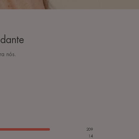
idante
ra nós.
209
14