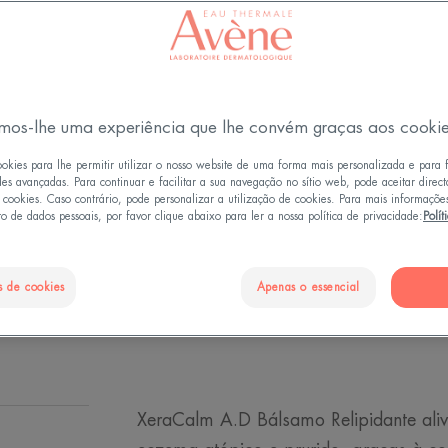
Permanente
Nutre - Hidrata 
4.8
/
5
237
opi
-
Bálsamo reparad
mos-lhe uma experiência que lhe convém graças aos cooki
tendência a ecze
ookies para lhe permitir utilizar o nosso website de uma forma mais personalizada e para 
des avançadas. Para continuar e facilitar a sua navegação no sítio web, pode aceitar direc
e cookies. Caso contrário, pode personalizar a utilização de cookies. Para mais informaçõe
Antiprurido – 0
o de dados pessoais, por favor clique abaixo para ler a nossa política de privacidade:
Polít
Antiprurido, nutr
s de cookies
Apenas o essencial
Doseador
XeraCalm A.D Bálsamo Relipidante aliv