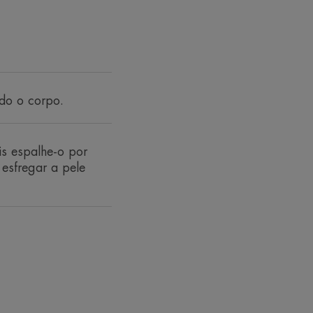
por dermatologistas do European
a atópico (categoria "Emollient
do o corpo.
ca com tendência a eczema atópico e
s espalhe-o por
'Avène.
esfregar a pele
ais e ingredientes ativos". Reconhecido pelo European
zema (Atopic Dermatitis), 2018.
ais e ingredientes ativos". Reconhecido pelo European
zema (Atopic Dermatitis), 2018.