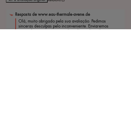
Resposta de
www.eau-thermale-avene.de
Olá, muito obrigado pela sua avaliação. Pedimos 
sinceras desculpas pelo inconveniente. Enviaremos 
mais informações por e-mail. Tenha um bom dia, o 
Atendimento ao Cliente.
5
/
5
Opinião verificada do testador
Estou satisfeita com este gel leitoso, gosto muito desta textura 
leve e fresca, que penetra rapidamente sem deixar a pele oleosa 
ou pegajosa, a aplicação é um verdadeiro prazer, e não é preciso 
muito produto. O cheiro é neutro, aprecio. A embalagem é 
moderna e eficaz, é possível encontrar as informa
...
leia mais
Opiniões de
29/05/2026
, após uma experiência de
14/05/2026
por
OceaneM C.
Publicado originalmente em
www.eau-thermale-avene.fr (fr)