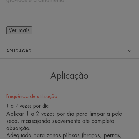
Ver mais
ALGUMAS PALAVRAS DO NOSSO
ESPECIALISTA
APLICAÇÃO
O melhor emoliente é aquele que
Aplicação
pode ser facilmente integrado na
rotina diária. Não basta ser
Frequência de utilização
eficaz: deve também ter uma
1 a 2 vezes por dia
textura agradável que incentive a
Aplicar 1 a 2 vezes por dia para limpar a pele
aplicação regular.
seca, massajando suavemente até completa
absorção.
Adequado para zonas pilosas (braços, pernas,