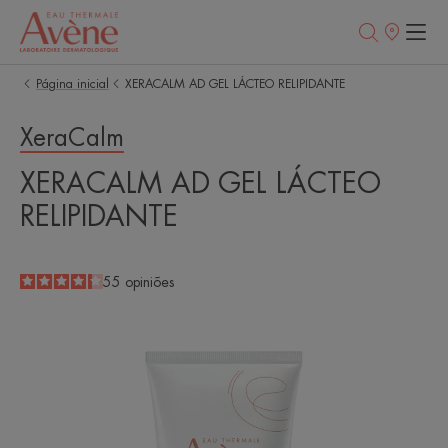
Pontos
de
venda
Página inicial
XERACALM AD GEL LÁCTEO RELIPIDANTE
XeraCalm
XERACALM AD GEL LÁCTEO
RELIPIDANTE
4.2
/
5
55
opiniões
-