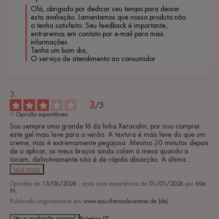
Olá, obrigado por dedicar seu tempo para deixar 
esta avaliação. Lamentamos que nosso produto não 
o tenha satisfeito. Seu feedback é importante, 
entraremos em contato por e-mail para mais 
informações. 

Tenha um bom dia, 

O serviço de atendimento ao consumidor
3
/
5
Opinião espontânea
Sou sempre uma grande fã da linha Xeracalm, por isso comprei 
este gel mais leve para o verão. A textura é mais leve do que um 
creme, mas é extremamente pegajosa. Mesmo 20 minutos depois 
de o aplicar, os meus braços ainda colam à mesa quando a 
tocam, definitivamente não é de rápida absorção. A última
...
leia mais
Opiniões de
13/06/2026
, após uma experiência de
01/01/2026
por
Mia
M.
Publicado originalmente em
www.eau-thermale-avene.de (de)
Ver a avaliação original
Relatório