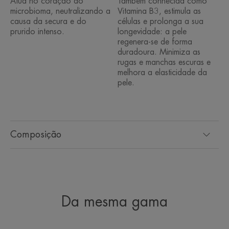
Atua no coração do
Também conhecida como
⁴Estudo em condições reais de utilização, 68 indivíduos, 1 a 2
microbioma, neutralizando a
Vitamina B3, estimula as
aplicações/dia durante 21 dias
causa da secura e do
células e prolonga a sua
prurido intenso.
longevidade: a pele
regenera-se de forma
duradoura. Minimiza as
rugas e manchas escuras e
melhora a elasticidade da
pele.
Composição
Da mesma gama