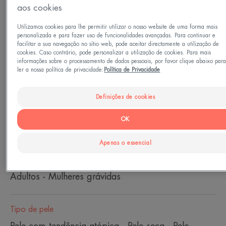
A sua fórmula única combina eficácia duradoura,
aos cookies
textura leve e elevada tolerância, proporcionando
uma experiência sensorial que incentiva a
Utilizamos cookies para lhe permitir utilizar o nosso website de uma forma mais
aplicação diária.
personalizada e para fazer uso de funcionalidades avançadas. Para continuar e
facilitar a sua navegação no sítio web, pode aceitar directamente a utilização de
cookies. Caso contrário, pode personalizar a utilização de cookies. Para mais
Um cuidado cutâneo relipidante de nova geração
informações sobre o processamento de dados pessoais, por favor clique abaixo par
que combina desempenho dermatológico e
ler a nossa política de privacidade:
Política de Privacidade
conforto de aplicação, para responder às
necessidades da pele mais seca.
Definições de cookies
OK
Tubo
Tubo
200ml
Apenas o essencial
Perfeito para
Adultos - Mulheres grávidas
Tipo de pele
Pele com tendência atópica - Pele seca - Pele