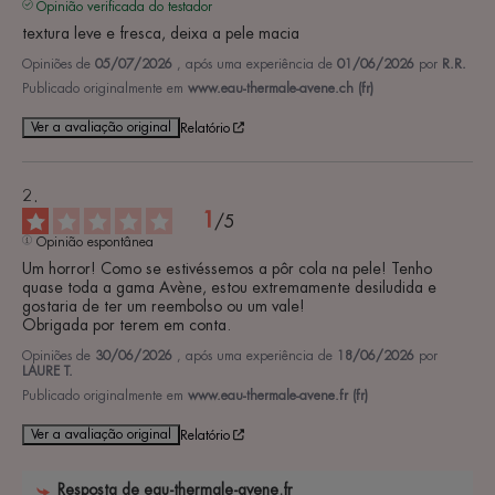
Opinião verificada do testador
textura leve e fresca, deixa a pele macia
Opiniões de
05/07/2026
, após uma experiência de
01/06/2026
por
R.R.
Publicado originalmente em
www.eau-thermale-avene.ch (fr)
Ver a avaliação original
Relatório
1
/
5
Opinião espontânea
Um horror! Como se estivéssemos a pôr cola na pele! Tenho 
quase toda a gama Avène, estou extremamente desiludida e 
gostaria de ter um reembolso ou um vale! 

Obrigada por terem em conta.
Opiniões de
30/06/2026
, após uma experiência de
18/06/2026
por
LAURE T.
Publicado originalmente em
www.eau-thermale-avene.fr (fr)
Ver a avaliação original
Relatório
Resposta de
eau-thermale-avene.fr