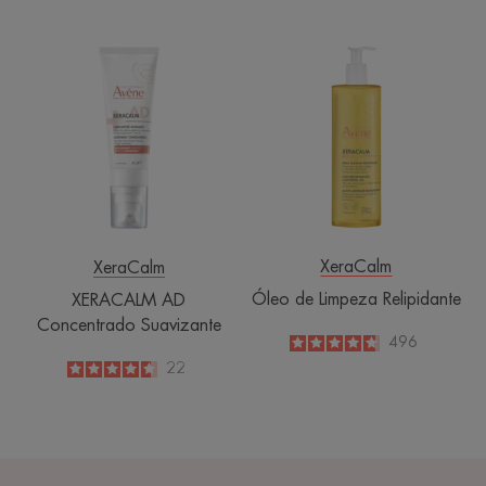
XERACALM
Óleo
AD
de
Concentrado
Limpeza
Suavizante
Relipidante
XeraCalm
XeraCalm
Óleo de Limpeza Relipidante
XERACALM AD
Concentrado Suavizante
4.8
/
5
496
-
4.6
/
5
22
-