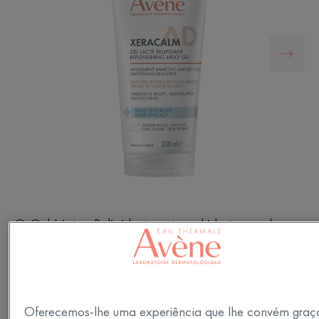
O Gel Lácteo Relipidante nutre e hidrata a pele
durante 48 horas¹, reparando e fortalecendo a
barreira cutânea. Oferece a eficácia de um
bálsamo numa textura fresca e leve.
Oferecemos-lhe uma experiência que lhe convém graç