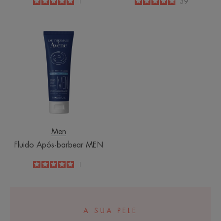
5
/
5
1
4.9
/
5
39
-
-
Fluido
Após-
barbear
MEN
Men
Fluido Após-barbear MEN
5
/
5
1
-
A SUA PELE