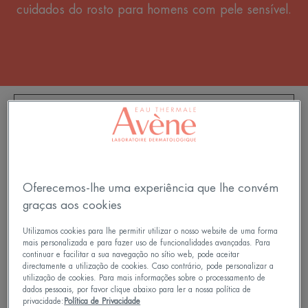
cuidados do rosto para homens com pele sensível.
FILTRAR PRODUTOS
5 resultados "Cuidados masculinos"
Oferecemos-lhe uma experiência que lhe convém
Espuma
MEN
de
Cuidado
graças aos cookies
Barbear
Hidratante
Utilizamos cookies para lhe permitir utilizar o nosso website de uma forma
Antirrugas
mais personalizada e para fazer uso de funcionalidades avançadas. Para
continuar e facilitar a sua navegação no sítio web, pode aceitar
directamente a utilização de cookies. Caso contrário, pode personalizar a
utilização de cookies. Para mais informações sobre o processamento de
dados pessoais, por favor clique abaixo para ler a nossa política de
privacidade:
Política de Privacidade