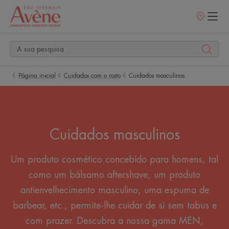
Pontos
de
venda
Página inicial
Cuidados com o rosto
Cuidados masculinos
Cuidados masculinos
Um produto cosmético concebido para homens, tal
como um bálsamo aftershave, um produto
antienvelhecimento masculino, uma espuma de
barbear, etc., permite-lhe cuidar de si sem tabus e
com prazer. Descubra a nossa gama MEN,