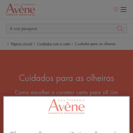
Pontos
de
venda
Página inicial
Cuidados com o rosto
Cuidados para as olheiras
Cuidados para as olheiras
Como escolher o corretor certo para si? Um
corretor eficaz é aquele que refresca e ilumina os
olhos de forma subtil. A chave: combine a sombra
do corretor com a cor das suas olheiras.