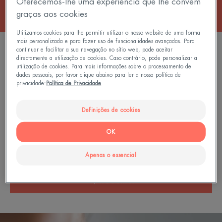
Oferecemos-lhe uma experiência que lhe convém
graças aos cookies
Utilizamos cookies para lhe permitir utilizar o nosso website de uma forma
mais personalizada e para fazer uso de funcionalidades avançadas. Para
FILTRAR PRODUTOS
continuar e facilitar a sua navegação no sítio web, pode aceitar
directamente a utilização de cookies. Caso contrário, pode personalizar a
utilização de cookies. Para mais informações sobre o processamento de
dados pessoais, por favor clique abaixo para ler a nossa política de
0 resultado "Cuidados para as olheiras"
privacidade:
Política de Privacidade
Definições de cookies
Pesquisar por assunto, gama ou tipo de produto
OK
Apenas o essencial
PROCURAR