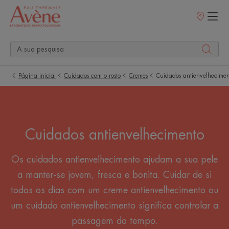
Pontos
de
venda
Página inicial
Cuidados com o rosto
Cremes
Cuidados antienvelhecimen
Cuidados antienvelhecimento
Os cuidados antienvelhecimento ajudam a sua pele
a manter-se jovem, fresca e bonita. Cuidar de si
todos os dias com um creme antienvelhecimento ou
um cuidado antienvelhecimento significa controlar a
passagem do tempo.