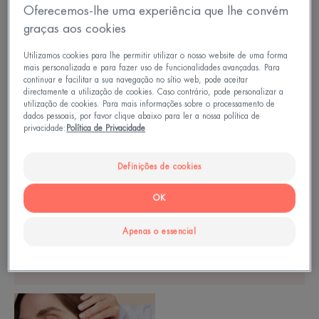
Oferecemos-lhe uma experiência que lhe convém
Creme regenerador celular
graças aos cookies
4.6
/
5
1481
-
Utilizamos cookies para lhe permitir utilizar o nosso website de uma forma
mais personalizada e para fazer uso de funcionalidades avançadas. Para
continuar e facilitar a sua navegação no sítio web, pode aceitar
directamente a utilização de cookies. Caso contrário, pode personalizar a
utilização de cookies. Para mais informações sobre o processamento de
A SUA PELE
dados pessoais, por favor clique abaixo para ler a nossa política de
privacidade:
Política de Privacidade
Definições de cookies
Sabia que a dermatite atópica é
OK
frequentemente causada por uma
predisposição familiar?
Apenas o essencial
MEN
Cuidado