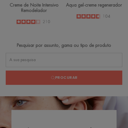
Creme de Noite Intensivo
Aqua gel-creme regenerador
Remodelador
4.7
/
5
104
-
4.1
/
5
210
-
Pesquisar por assunto, gama ou tipo de produto
PROCURAR