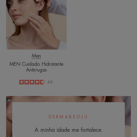
Hidratante
Antirrugas
Men
MEN Cuidado Hidratante
Antirrugas
4.7
/
5
44
-
DERMABSOLU
A minha idade me fortalece.