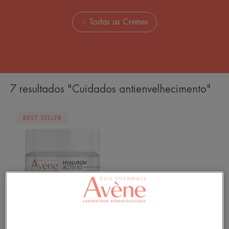
Todas as Cremes
7 resultados "Cuidados antienvelhecimento"
Creme
BEST SELLER
regenerador
celular
Hyaluron Activ B3