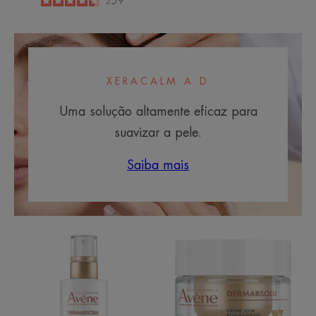
4.5
/
5
259
-
XERACALM A.D
Uma solução altamente eficaz para
suavizar a pele.
Saiba mais
Sérum
Creme
Concentrado
de
Remodelador
Dia
Redensificante