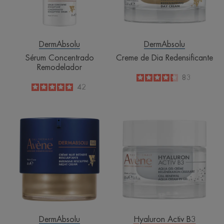
DermAbsolu
DermAbsolu
Sérum Concentrado
Creme de Dia Redensificante
Remodelador
4.3
/
5
83
-
5
/
5
42
-
Creme
Aqua
de
gel-
Noite
creme
Intensivo
regenerador
Remodelador
DermAbsolu
Hyaluron Activ B3