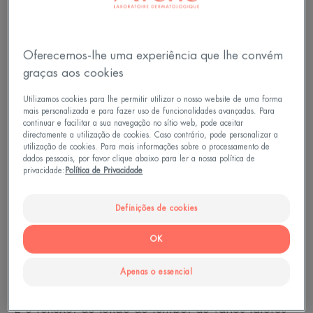
Oferecemos-lhe uma experiência que lhe convém
graças aos cookies
Utilizamos cookies para lhe permitir utilizar o nosso website de uma forma
mais personalizada e para fazer uso de funcionalidades avançadas. Para
continuar e facilitar a sua navegação no sítio web, pode aceitar
directamente a utilização de cookies. Caso contrário, pode personalizar a
utilização de cookies. Para mais informações sobre o processamento de
dados pessoais, por favor clique abaixo para ler a nossa política de
privacidade:
Política de Privacidade
Definições de cookies
Os inimigos da pele ou o
OK
envelhecimento acelerado
Apenas o essencial
Já alguma vez ouviu falar da senescência da pele?
É o reflexo, ao longo do tempo, de vários fatores