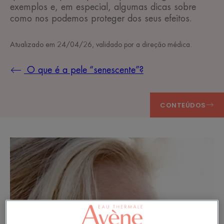
exemplos e, em especial, algumas dicas sobre
como nos podemos proteger dos seus efeitos.
Atualizado em
24/04/26
, validado por
a direção médica
.
O que é a pele “senescente”?
CONTEÚDOS