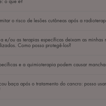
e: o que é?
itar o risco de lesões cutâneas após a radioterap
ia e/ou as terapias específicas deixam as minhas
ilizados. Como posso protegê-los?
specíficas e a quimioterapia podem causar mancha
icou baça após o tratamento do cancro: posso usa
?