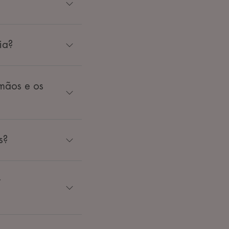
ia?
 mãos e os
s?
r