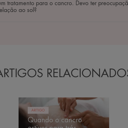
 um tratamento para o cancro. Devo ter preocupaç
relação ao sol?
ARTIGOS RELACIONADO
Quando
o
ARTIGO
cancro
Quando o cancro
estiver
para