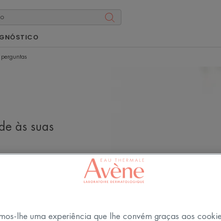
AGNÓSTICO
 perguntas
de às suas
atamentos
l é a melhor
Como posso cuidar
mos-lhe uma experiência que lhe convém graças aos cooki
 certa a adotar?