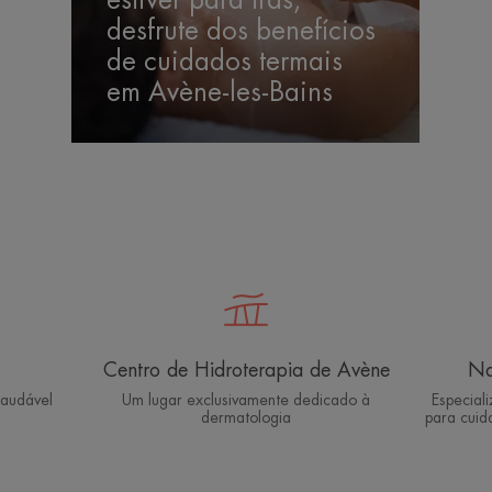
estiver para trás,
trás,
desfrute dos benefícios
desfrute
de cuidados termais
dos
em Avène-les-Bains
benefícios
de
cuidados
termais
em
Avène-
les-
Bains
Centro de Hidroterapia de Avène
Na
saudável
Um lugar exclusivamente dedicado à
Especial
dermatologia
para cuid