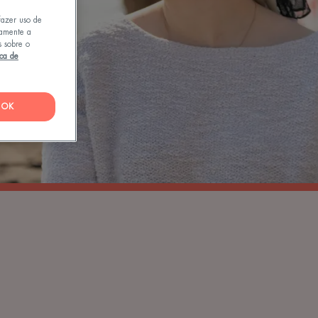
fazer uso de
tamente a
s sobre o
ica de
OK