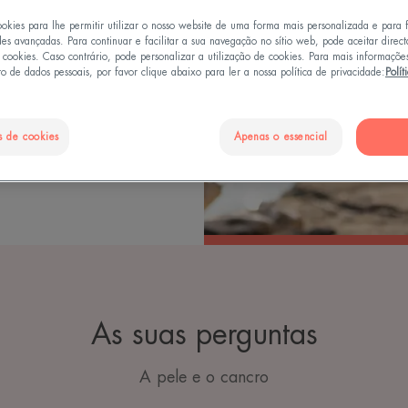
 pele: como reduzir
ookies para lhe permitir utilizar o nosso website de uma forma mais personalizada e para 
des avançadas. Para continuar e facilitar a sua navegação no sítio web, pode aceitar direc
dos tratamentos
e cookies. Caso contrário, pode personalizar a utilização de cookies. Para mais informaçõe
o de dados pessoais, por favor clique abaixo para ler a nossa política de privacidade:
Polít
 dermatologista e
, e Joëlle Nonni,
s de cookies
Apenas o essencial
 a saúde da pele
As suas perguntas
A pele e o cancro