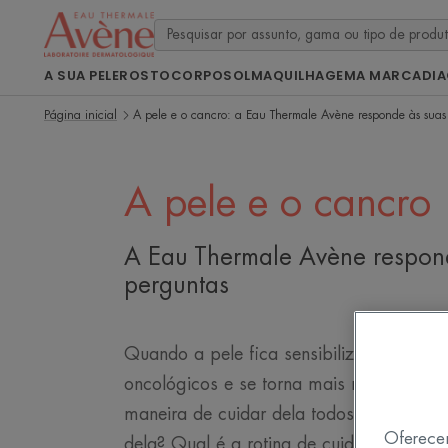
A SUA PELE
ROSTO
CORPO
SOL
MAQUILHAGEM
A MARCA
DI
Página inicial
A pele e o cancro: a Eau Thermale Avène responde às suas
A pele e o cancro
A Eau Thermale Avène respon
perguntas
Quando a pele fica sensibilizada por tr
oncológicos e se torna mais reativa, qua
maneira de cuidar dela todos os dias? 
Oferece
dela? Qual é a rotina de cuidado da pele