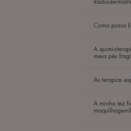
Radiodermatit
Como posso lim
A quimioterap
meus pés frag
As terapias e
A minha tez f
maquilhagem