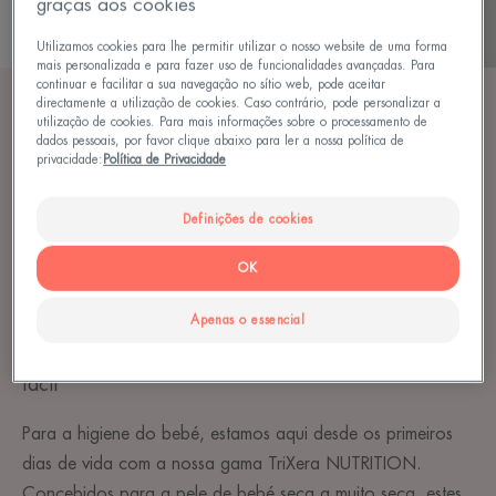
graças aos cookies
Utilizamos cookies para lhe permitir utilizar o nosso website de uma forma
mais personalizada e para fazer uso de funcionalidades avançadas. Para
continuar e facilitar a sua navegação no sítio web, pode aceitar
directamente a utilização de cookies. Caso contrário, pode personalizar a
utilização de cookies. Para mais informações sobre o processamento de
dados pessoais, por favor clique abaixo para ler a nossa política de
CUIDADOS DIÁRIOS
privacidade:
Política de Privacidade
TriXera NUTRITION Leite e Gel de Limpeza Nutri-
Definições de cookies
Fluido
OK
Fórmulas adaptadas para proporcionar uma
hidratação duradoura à pele dos bebés
Apenas o essencial
Texturas fluidas e nutritivas para uma aplicação
fácil
Para a higiene do bebé, estamos aqui desde os primeiros
dias de vida com a nossa gama TriXera NUTRITION.
Concebidos para a pele de bebé seca a muito seca, estes