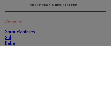
SUBSCREVA A NEWSLETTER
Conselho
Sarar cicatrizes
Sol
Bebé
Hiperqueratose
Imperfeições da pele
Men
Pele oleosa e com
tendência para
manchas
Pele mista
Pele seca
Secura e desidratação
Sobre nós