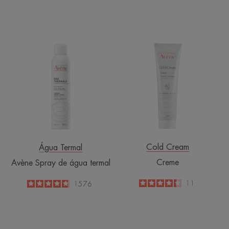
Avène
Creme
Spray
de
água
termal
Cold Cream
Água Termal
Creme
Avène Spray de água termal
4.4
/
5
11
4.8
/
5
1576
-
-