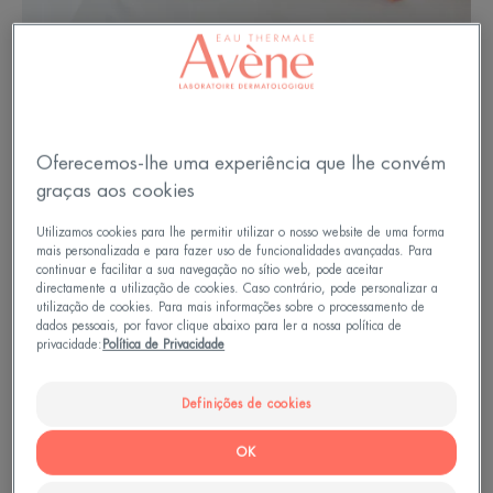
As bases sobre a varicela e as
Oferecemos-lhe uma experiência que lhe convém
graças aos cookies
suas manchas
Utilizamos cookies para lhe permitir utilizar o nosso website de uma forma
A varicela é uma doença benigna, mas altamente
mais personalizada e para fazer uso de funcionalidades avançadas. Para
continuar e facilitar a sua navegação no sítio web, pode aceitar
contagiosa causada pelo vírus da varicela zoster.
directamente a utilização de cookies. Caso contrário, pode personalizar a
utilização de cookies. Para mais informações sobre o processamento de
Em 90% dos casos, ocorre entre os 3 meses e os
dados pessoais, por favor clique abaixo para ler a nossa política de
privacidade:
Política de Privacidade
10 anos de idade. Após um período de incubação
de 1 a 2 semanas, os primeiros sintomas não são
Definições de cookies
muito significativos. Após alguns dias, tornam-se
MUITO reconhecíveis:
OK