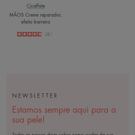
Cicalfate
MÃOS Creme reparador,
efeito barreira
4.8
/
5
281
-
NEWSLETTER
Estamos sempre aqui para a
sua pele!