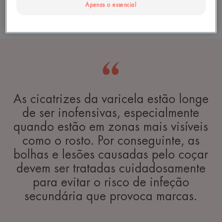
Apenas o essencial
Ler mais
As cicatrizes da varicela estão longe
de ser inofensivas, especialmente
quando estão em zonas mais visíveis
como o rosto. Por conseguinte, as
bolhas e lesões causadas pelo coçar
devem ser tratadas cuidadosamente
para evitar o risco de infeção
secundária que provoca marcas.