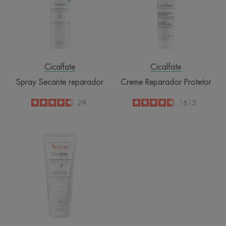
Cicalfate
Cicalfate
Spray Secante reparador
Creme Reparador Protetor
4.7
/
5
29
4.6
/
5
1615
-
-
MÃOS
Creme
reparador,
efeito
barreira