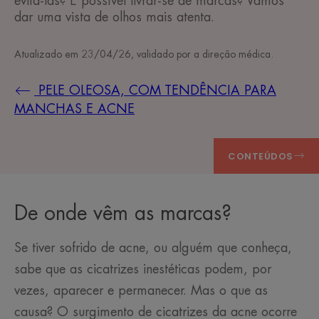
evitá-las? É possível livrar-se de marcas? Vamos
dar uma vista de olhos mais atenta.
Atualizado em
23/04/26
, validado por
a direção médica
.
PELE OLEOSA, COM TENDÊNCIA PARA
MANCHAS E ACNE
CONTEÚDOS
De onde vêm as marcas?
Se tiver sofrido de acne, ou alguém que conheça,
sabe que as cicatrizes inestéticas podem, por
vezes, aparecer e permanecer. Mas o que as
causa? O surgimento de cicatrizes da acne ocorre